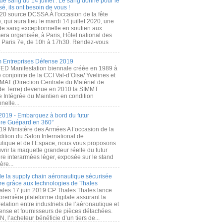
de sang du 14 juillet : Le sang donné pour le
é, ils ont besoin de vous !
20 source DCSSA À l'occasion de la fête
, qui aura lieu le mardi 14 juillet 2020, une
 de sang exceptionnelle en soutien aux
era organisée, à Paris, Hôtel national des
s Paris 7e, de 10h à 17h30. Rendez-vous
.
 Entreprises Défense 2019
FED Manifestation biennale créée en 1989 à
ive conjointe de la CCI Val-d’Oise/ Yvelines et
MAT (Direction Centrale du Matériel de
de Terre) devenue en 2010 la SIMMT
e Intégrée du Maintien en condition
nelle...
2019 - Embarquez à bord du futur
ère Guépard en 360°
19 Ministère des Armées A l’occasion de la
ition du Salon International de
utique et de l’Espace, nous vous proposons
rir la maquette grandeur réelle du futur
ère interarmées léger, exposée sur le stand
ère...
 de la supply chain aéronautique sécurisée
re grâce aux technologies de Thales
ales 17 juin 2019 CP Thales Thales lance
première plateforme digitale assurant la
elation entre industriels de l’aéronautique et
fense et fournisseurs de pièces détachées.
, l’acheteur bénéficie d’un tiers de...