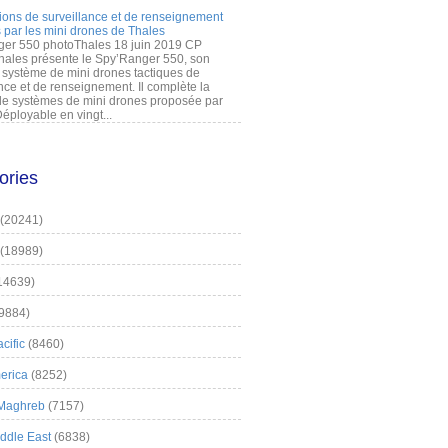
ions de surveillance et de renseignement
 par les mini drones de Thales
er 550 photoThales 18 juin 2019 CP
hales présente le Spy’Ranger 550, son
système de mini drones tactiques de
nce et de renseignement. Il complète la
 systèmes de mini drones proposée par
éployable en vingt...
ories
(20241)
(18989)
14639)
9884)
cific
(8460)
erica
(8252)
 Maghreb
(7157)
iddle East
(6838)