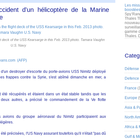
Les miss
ccident d'un hélicoptère de la Marine
boostées
Spy’Rang
e
Thales T
nouveau 
surveilla
gamme de
Thales. D
 deck of the USS Kearsarge in this Feb. 2013 photo. Tamara Vaughn
U.S. Navy
Categ
eans.com (AFP)
Défense
 d'un destroyer d'escorte du porte-avions USS Nimitz déployé
es frappes contre la Syrie, s'est abîmé dimanche en mer, a
Defence
France
(
été récupérés et étaient dans un état stable tandis que les
Europe
(
s deux autres, a précisé le commandement de la Ve flotte
Asia & Pa
s avions du groupe aéronaval du Nimitz participaient aux
North Am
légères.
Africa &
été précisées, l'US Navy assurant toutefois qu'il n'était "pas dû
Gulf & M