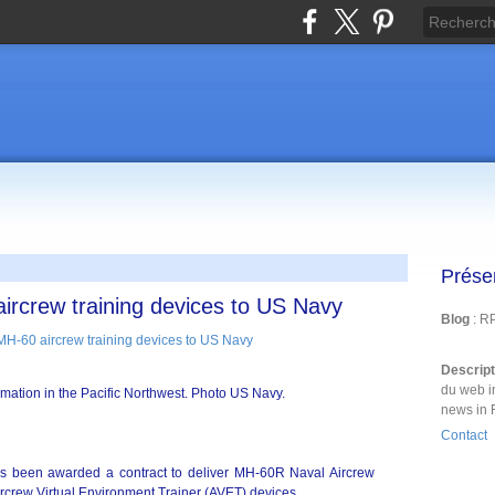
Prése
ircrew training devices to US Navy
Blog
: R
Descrip
du web i
mation in the Pacific Northwest. Photo US Navy.
news in 
Contact
as been awarded a contract to deliver MH-60R Naval Aircrew
crew Virtual Environment Trainer (AVET) devices.