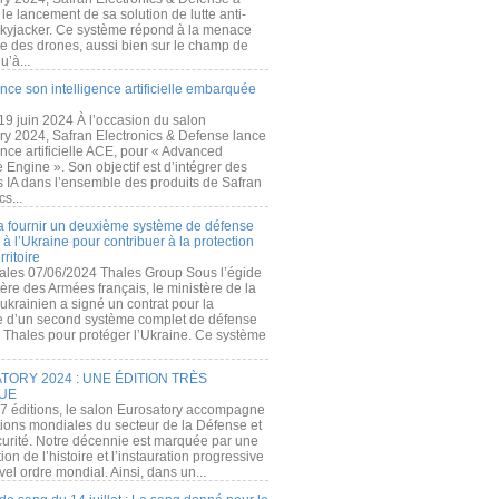
e lancement de sa solution de lutte anti-
kyjacker. Ce système répond à la menace
te des drones, aussi bien sur le champ de
u’à...
nce son intelligence artificielle embarquée
 19 juin 2024 À l’occasion du salon
ry 2024, Safran Electronics & Defense lance
gence artificielle ACE, pour « Advanced
 Engine ». Son objectif est d’intégrer des
s IA dans l’ensemble des produits de Safran
cs...
a fournir un deuxième système de défense
à l’Ukraine pour contribuer à la protection
rritoire
ales 07/06/2024 Thales Group Sous l’égide
ère des Armées français, le ministère de la
ukrainien a signé un contrat pour la
re d’un second système complet de défense
 Thales pour protéger l’Ukraine. Ce système
ORY 2024 : UNE ÉDITION TRÈS
UE
7 éditions, le salon Eurosatory accompagne
tions mondiales du secteur de la Défense et
curité. Notre décennie est marquée par une
ion de l’histoire et l’instauration progressive
el ordre mondial. Ainsi, dans un...