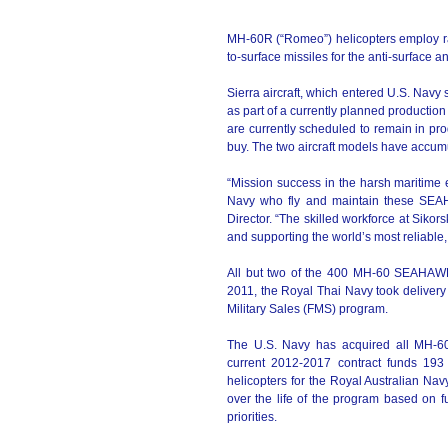
MH-60R (“Romeo”) helicopters employ rad
to-surface missiles for the anti-surface 
Sierra aircraft, which entered U.S. Navy 
as part of a currently planned production
are currently scheduled to remain in pr
buy. The two aircraft models have accumu
“Mission success in the harsh maritime
Navy who fly and maintain these SEAH
Director. “The skilled workforce at Siko
and supporting the world’s most reliable,
All but two of the 400 MH-60 SEAHAWK a
2011, the Royal Thai Navy took delivery
Military Sales (FMS) program.
The U.S. Navy has acquired all MH-60
current 2012-2017 contract funds 1
helicopters for the Royal Australian Nav
over the life of the program based on 
priorities.