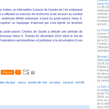
Collecte 
sang vers
22.06.20
 Indien, un hélicoptère Caracal de l’armée de l’air embarqué
nationale
collecte
e a effectué un exercice de recherche et de secours au combat
armées s
e américain MH60 embarqué à bord du porte-avions Harry S.
Invalide
upérer un équipage d’aéronef qui s’est éjecté en territoire
annuel,..
Le Forum
du porte-avions Charles de Gaulle a débuté une période de
source: 
 aéronaval Harry S. Truman fin décembre 2013 dans le but de
l’initiat
d’opérations aéromaritimes et participer à la sécurisation d’une
de la DC
l’Armée 
(Structur
opération
Bourget 
hélicopt
18.06.20
53ème éd
l’Aérona
Repost
0
de découv
hélicopt
du minist
ideo du jour
resco
armée de l'air
us navy
caracal
mh-60
Le futur
se prépa
photo Th
IVEN, la 
mise en r
de la dé
Avec IVEN