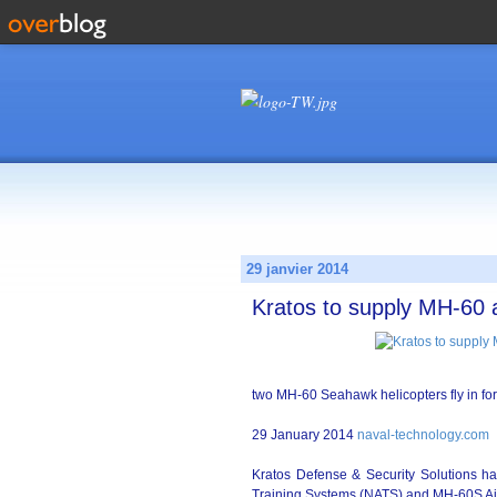
29 janvier 2014
Kratos to supply MH-60 a
two MH-60 Seahawk helicopters fly in for
29 January 2014
naval-technology.com
Kratos Defense & Security Solutions h
Training Systems (NATS) and MH-60S Air