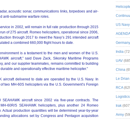
Helicopt
ar, acoustic sonar, communications links, torpedoes and air-
Continuu
and anti-submarine warfare roles.
US Navy
service in 2002, will remain in full rate production through 2015
 run of 275 aircraft. Romeo helicopters, operational since 2006,
AGEND
oduction through 2017 to meet the Navy’s 291 intended aircraft
lated a combined 660,000 flight hours to date.
German
India
(72
 environment is a testament to the men and women of the U.S.
AWK aircraft,” said Dave Zack, Sikorsky Maritime Programs
UAV
(68
rsky, and our supplier teammates, remains committed to building
 durable and operationally effective maritime helicopter.”
China
(6
Le Drian
ircraft delivered to date are operated by the U.S. Navy. In
 of two MH-60S helicopters via the U.S. Government’s Foreign
RCA
(62
Logistics
 SEAHAWK aircraft since 2002 via five-year contracts. The
93 MH-60R/S SEAHAWK helicopters, plus another 24 Romeo
Irak
(607
y. Actual production quantities will be determined year-by-year
Army
(59
funding allocations set by Congress and Pentagon acquisition