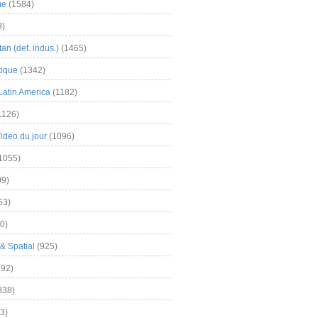
me
(1584)
3)
an (def. indus.)
(1465)
tique
(1342)
Latin America
(1182)
1126)
Video du jour
(1096)
1055)
9)
63)
0)
& Spatial
(925)
92)
838)
3)