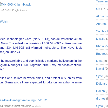
Terroris
UK
(151
MH-60S-Knight-Hawk
Afghanist
 Watch
Aéronau
South & 
Missile
(
 United Technologies Corp. (NYSE:UTX), has delivered the 400th
Navy. The milestone consists of 166 MH-60R anti-submarine
Photo - 
, and 234 MH-60S utility/armed helicopters. The Navy took
aft, on June 24.
Budget
(
the most reliable and sophisticated maritime helicopters in the
Mali
(100
rogram Manager, H-60 Programs. “The Navy intends to continue
Naval
(9
0s.”
Syrie
(96
plies and sailors between ships, and protect U.S. ships from
on. Sierra aircraft are expected to take on an airborne mine
Défense 
Daesh
(8
drones
(
-Hawk-in-flight-refueling-07-2012
Syria
(83