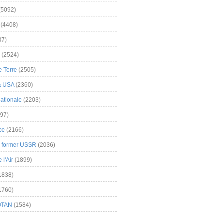
(5092)
(4408)
37)
(2524)
 Terre
(2505)
& USA
(2360)
ationale
(2203)
97)
ce
(2166)
& former USSR
(2036)
l'Air
(1899)
1838)
1760)
OTAN
(1584)