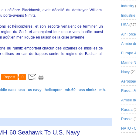
Industry
du célèbre Blackhawk, avait décollé du destroyer William-
du porte-avions Nimitz.
Industrie
USA
(37
ons et hélicoptères, et son escorte venaient de terminer un
région du Golfe et amorçaient leur retour vers la côte ouest
Air Force
in août en mer Rouge en raison de la crise syrienne.
Armée de
scorte du Nimitz emportent chacun des dizaines de missiles de
Europe 
e utilisés en cas de frappes contre le régime de Bachar al-
Marine N
Navy
(21
Repost
0
Aerospa
ddle east
usa
us navy
helicopter
mh-60
uss nimitz
mh-
Russia 
Armée de 
Russia
(
Russie
(
NATO - 
h MH-60 Seahawk To U.S. Navy