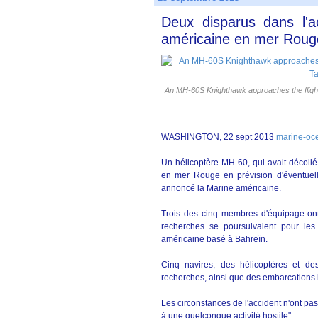
Deux disparus dans l'a
américaine en mer Roug
An MH-60S Knighthawk approaches the flight
WASHINGTON, 22 sept 2013
marine-oc
Un hélicoptère MH-60, qui avait décollé
en mer Rouge en prévision d'éventuell
annoncé la Marine américaine.
Trois des cinq membres d'équipage ont 
recherches se poursuivaient pour le
américaine basé à Bahreïn.
Cinq navires, des hélicoptères et de
recherches, ainsi que des embarcations 
Les circonstances de l'accident n'ont pas 
à une quelconque activité hostile".