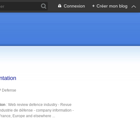
Connexion
+
Créer mon blog
ntation
P Defense
tion
: Web review defence industry - Revue
ndustrie de défense - company information -
France, Europe and elsewhere ...