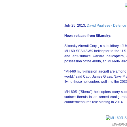
July 25, 2013.
David Pugliese - Defence
News release from Sikorsky:
Sikorsky Aircraft Corp., a subsidiary of
MH-60 SEAHAWK helicopter to the U.S. 
and anti-surface warfare helicopters
possession of the 400th, an MH-60R aircr
“MH-60 multi-mission aircraft are among 
world,” said Capt. James Glass, Navy P
flying these helicopters well into the 203
MH-60S (“Sierra”) helicopters carry sup
surface threats in an armed configurati
countermeasures role starting in 2014.
MH-60R-Sea