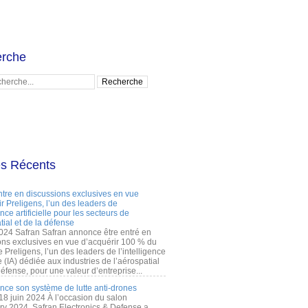
rche
es Récents
ntre en discussions exclusives en vue
r Preligens, l’un des leaders de
gence artificielle pour les secteurs de
tial et de la défense
2024 Safran Safran annonce être entré en
ons exclusives en vue d’acquérir 100 % du
e Preligens, l’un des leaders de l’intelligence
lle (IA) dédiée aux industries de l’aérospatial
défense, pour une valeur d’entreprise...
ance son système de lutte anti-drones
 18 juin 2024 À l’occasion du salon
ry 2024, Safran Electronics & Defense a