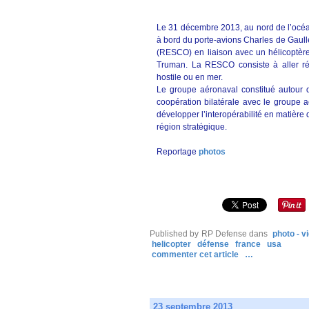
Le 31 décembre 2013, au nord de l’océan
à bord du porte-avions Charles de Gaull
(RESCO) en liaison avec un hélicoptèr
Truman. La RESCO consiste à aller réc
hostile ou en mer.
Le groupe aéronaval constitué autour 
coopération bilatérale avec le groupe
développer l’interopérabilité en matière 
région stratégique.
Reportage
photos
Published by RP Defense
dans
photo - v
helicopter
défense
france
usa
commenter cet article
…
23 septembre 2013