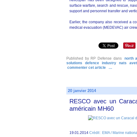
helicopter has been designed to suppor
surface warfare, search and rescue, naval
support and personnel transfer and verti
Earlier, the company also received a c
medical evacuation (MEDEVAC) air crew 
Published by RP Defense
dans
north 
solutions
defence
industry
nats
avet
commenter cet article
…
20 janvier 2014
RESCO avec un Caracal 
américain MH60
19.01.2014
Crédit : EMA / Marine nation