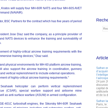
m, Kratos will supply four MH-60R NATS and four MH-60S AVET
Command (NAVAIR).
Reche
tor, BSC Partners for the contract which has five years of period
esident Jose Diaz said the company, as a principle provider of
 and NATS devices to enhance the training and survivability of
s.
ment of highly-critical aircrew training requirements with the
immersive training devices," Diaz said.
Articl
al and physical environments for MH-60 platform aircrew training,
Safran e
l also support the aircrew training in coordination, gunnery
d’acquéri
, and vertical replenishment to include external operations.
l’intelli
ent of highly-critical aircrew training requirements."
l’aérospa
24 juin 
discussi
Seahawk helicopter can perform vertical replenishment
capital d
ue (CSAR), special warfare support and airborne mine
artificie
ll as anti-surface warfare (ASUW) in armed configuration.
et de la 
Safran l
-GE-401C turboshaft engines, the Sikorsky MH-60R Seahawk
Paris, le
Eurosato