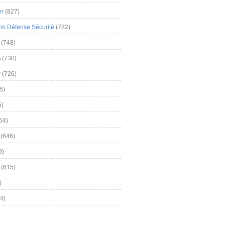
er
(827)
m Défense Sécurité
(782)
(748)
A
(730)
y
(726)
5)
5)
54)
(646)
9)
(615)
)
4)