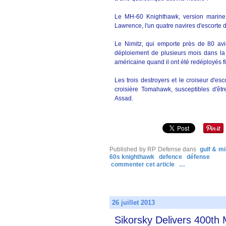
Le MH-60 Knighthawk, version marine 
Lawrence, l'un quatre navires d'escorte 
Le Nimitz, qui emporte près de 80 avi
déploiement de plusieurs mois dans la 
américaine quand il ont été redéployés f
Les trois destroyers et le croiseur d'e
croisière Tomahawk, susceptibles d'êtr
Assad.
Published by RP Defense
dans
gulf & mi
60s knighthawk
defence
défense
commenter cet article
…
26 juillet 2013
Sikorsky Delivers 400t