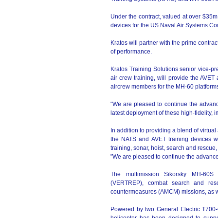
Under the contract, valued at over $35
devices for the US Naval Air Systems 
Kratos will partner with the prime contrac
of performance.
Kratos Training Solutions senior vice-pr
air crew training, will provide the AVET
aircrew members for the MH-60 platform
"We are pleased to continue the advance
latest deployment of these high-fidelity, 
In addition to providing a blend of virtu
the NATS and AVET training devices wil
training, sonar, hoist, search and rescue
"We are pleased to continue the advancem
The multimission Sikorsky MH-60S 
(VERTREP), combat search and resc
countermeasures (AMCM) missions, as we
Powered by two General Electric T700