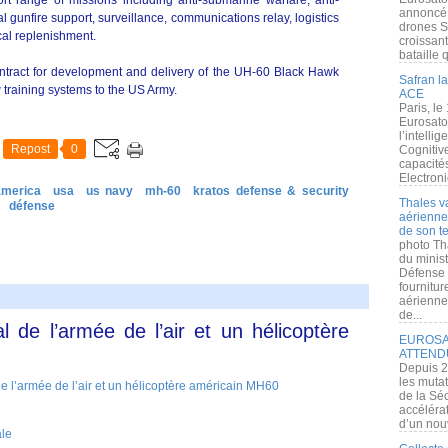
t range of missions including anti-submarine warfare, anti-
annoncé l
 gunfire support, surveillance, communications relay, logistics
drones S
cal replenishment.
croissan
bataille q
ontract for development and delivery of the UH-60 Black Hawk
Safran la
training systems to the US Army.
ACE
Paris, le
Eurosato
l’intelli
Repost
0
Cognitive
capacité
Electroni
america
usa
us navy
mh-60
kratos defense & security
Thales v
défense
aérienne 
de son te
photo Th
du minist
Défense 
fournitu
aérienne
de...
de l’armée de l’air et un hélicoptère
EUROSAT
ATTEND
Depuis 2
les muta
de la Sé
accélérat
d’un nouv
ale