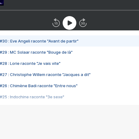
#30 : Eve Angeli raconte "Avant de partir"
#29 : MC Solaar raconte "Bouge de là"
28 : Lorie raconte "Je vais vite"
#27 : Christophe Willem raconte "Jacques a dit"
#26 : Chimène Badi raconte "Entre nous"
#25 : Indochine raconte "3e sexe"
#24 : Zaho raconte "C'est chelou"
#23 : Patrick Bruel raconte "Au café des délices"
#22 : Kyo raconte "Le chemin"