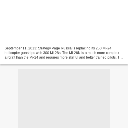
September 11, 2013: Strategy Page Russia is replacing its 250 Mi-24
helicopter gunships with 300 Mi-28s. The Mi-28N is a much more complex
aircraft than the Mi-24 and requires more skillful and better trained pilots. To
deal with this problem the Russian...