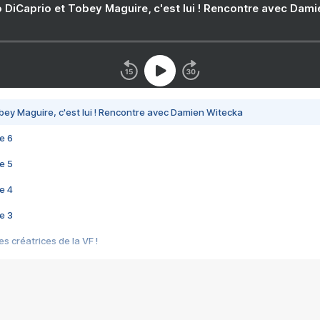
 DiCaprio et Tobey Maguire, c'est lui ! Rencontre avec Dam
bey Maguire, c'est lui ! Rencontre avec Damien Witecka
e 6
e 5
e 4
e 3
s créatrices de la VF !
e 2
e 1
e Mektoub My Love arrive enfin ! Rencontre avec Shaïn Boumedine et Sal