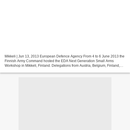
Mikkeli | Jun 13, 2013 European Defence Agency From 4 to 6 June 2013 the
Finnish Army Command hosted the EDA Next Generation Small Arms
Workshop in Mikkeli, Finland. Delegations from Austria, Belgium, Finland,
France, Germany, Italy and Sweden participated...