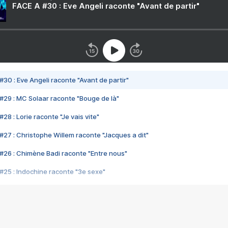
FACE A #30 : Eve Angeli raconte "Avant de partir"
#30 : Eve Angeli raconte "Avant de partir"
#29 : MC Solaar raconte "Bouge de là"
28 : Lorie raconte "Je vais vite"
#27 : Christophe Willem raconte "Jacques a dit"
#26 : Chimène Badi raconte "Entre nous"
#25 : Indochine raconte "3e sexe"
#24 : Zaho raconte "C'est chelou"
#23 : Patrick Bruel raconte "Au café des délices"
#22 : Kyo raconte "Le chemin"