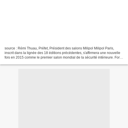
source : Rémi Thuau, Préfet, Président des salons Milipol Milipol Paris,
inscrit dans la lignée des 18 éditions précédentes, s'affirmera une nouvelle
fois en 2015 comme le premier salon mondial de la sécurité intérieure. Fort
d'un rayonnement encore accru...