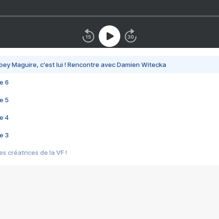
bey Maguire, c'est lui ! Rencontre avec Damien Witecka
e 6
e 5
e 4
e 3
s créatrices de la VF !
e 2
e 1
e Mektoub My Love arrive enfin ! Rencontre avec Shaïn Boumedine et Sal