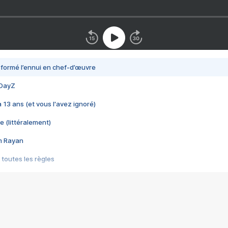
nsformé l’ennui en chef-d’œuvre
 DayZ
 a 13 ans (et vous l'avez ignoré)
e (littéralement)
im Rayan
 toutes les règles
s les jeux vidéo
us choquant de Rockstar ? - Le scandale BULLY
e plus moche de Steam