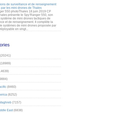
ions de surveillance et de renseignement
 par les mini drones de Thales
er 550 photoThales 18 juin 2019 CP
hales présente le Spy’Ranger 550, son
système de mini drones tactiques de
nce et de renseignement. Il complète la
 systèmes de mini drones proposée par
éployable en vingt...
ories
(20241)
(18989)
14639)
9884)
cific
(8460)
erica
(8252)
 Maghreb
(7157)
iddle East
(6838)