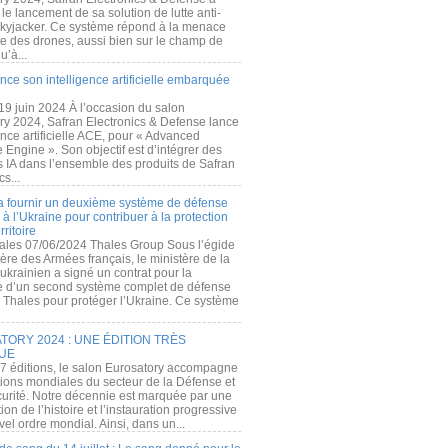
e lancement de sa solution de lutte anti-
kyjacker. Ce système répond à la menace
te des drones, aussi bien sur le champ de
u’à...
nce son intelligence artificielle embarquée
 19 juin 2024 À l’occasion du salon
ry 2024, Safran Electronics & Defense lance
gence artificielle ACE, pour « Advanced
 Engine ». Son objectif est d’intégrer des
s IA dans l’ensemble des produits de Safran
cs...
a fournir un deuxième système de défense
à l’Ukraine pour contribuer à la protection
rritoire
ales 07/06/2024 Thales Group Sous l’égide
ère des Armées français, le ministère de la
ukrainien a signé un contrat pour la
re d’un second système complet de défense
 Thales pour protéger l’Ukraine. Ce système
ORY 2024 : UNE ÉDITION TRÈS
UE
7 éditions, le salon Eurosatory accompagne
tions mondiales du secteur de la Défense et
curité. Notre décennie est marquée par une
ion de l’histoire et l’instauration progressive
el ordre mondial. Ainsi, dans un...