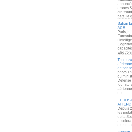
annoncé l
drones S
croissan
bataille q
Safran la
ACE
Paris, le
Eurosato
l’intelli
Cognitive
capacité
Electroni
Thales v
aérienne 
de son te
photo Th
du minist
Défense 
fournitu
aérienne
de...
EUROSAT
ATTEND
Depuis 2
les muta
de la Sé
accélérat
d’un nouv