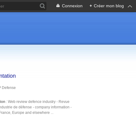
Connexion
+
Créer mon blog
ntation
P Defense
tion
: Web review defence industry - Revue
ndustrie de défense - company information -
France, Europe and elsewhere ...