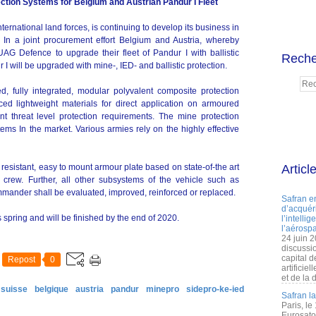
tion Systems for Belgium and Austrian Pandur I Fleet
ternational land forces, is continuing to develop its business in
ms. In a joint procurement effort Belgium and Austria, whereby
G Defence to upgrade their fleet of Pandur I with ballistic
Reche
ur I will be upgraded with mine-, IED- and ballistic protection.
, fully integrated, modular polyvalent composite protection
ced lightweight materials for direct application on armoured
t threat level protection requirements. The mine protection
ms In the market. Various armies rely on the highly effective
resistant, easy to mount armour plate based on state-of-the art
Articl
 crew. Further, all other subsystems of the vehicle such as
mmander shall be evaluated, improved, reinforced or replaced.
Safran e
d’acquéri
his spring and will be finished by the end of 2020.
l’intelli
l’aérospa
24 juin 
discussi
capital d
Repost
0
artificie
et de la 
suisse
belgique
austria
pandur
minepro
sidepro-ke-ied
Safran l
Paris, le
Eurosato