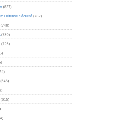
er
(827)
m Défense Sécurité
(782)
(748)
A
(730)
y
(726)
5)
5)
54)
(646)
9)
(615)
)
4)