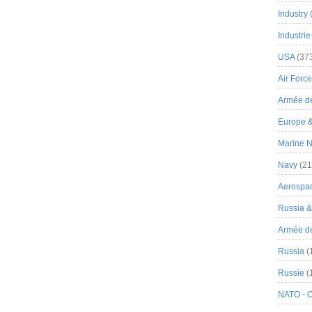
Industry
Industrie
USA
(37
Air Force
Armée de
Europe 
Marine N
Navy
(21
Aerospa
Russia 
Armée de 
Russia
(
Russie
(
NATO - 