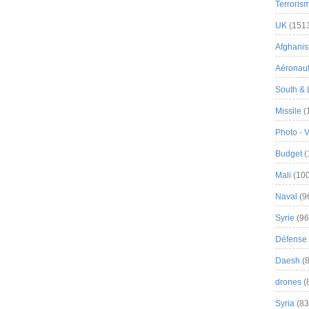
Terroris
UK
(151
Afghanist
Aéronau
South & 
Missile
(
Photo - 
Budget
(
Mali
(100
Naval
(9
Syrie
(96
Défense 
Daesh
(8
drones
(
Syria
(83