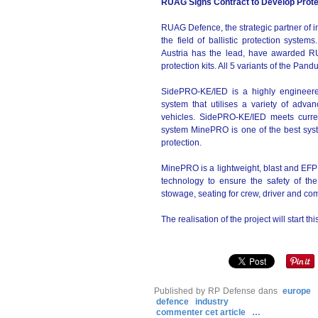
RUAG Signs Contract to Develop Protec
RUAG Defence, the strategic partner of in
the field of ballistic protection syste
Austria has the lead, have awarded RUA
protection kits. All 5 variants of the Pand
SidePRO-KE/IED is a highly engineered
system that utilises a variety of advan
vehicles. SidePRO-KE/IED meets curren
system MinePRO is one of the best syste
protection.
MinePRO is a lightweight, blast and EFP 
technology to ensure the safety of the
stowage, seating for crew, driver and co
The realisation of the project will start t
Published by RP Defense
dans
europe
defence
industry
commenter cet article
…