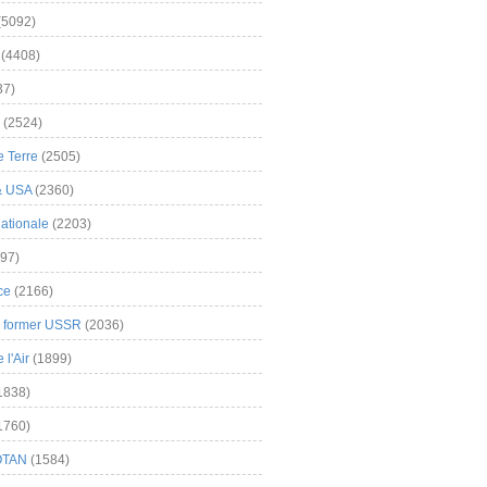
(5092)
(4408)
37)
(2524)
 Terre
(2505)
& USA
(2360)
ationale
(2203)
97)
ce
(2166)
& former USSR
(2036)
l'Air
(1899)
1838)
1760)
OTAN
(1584)