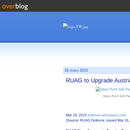
18 mars 2015
RUAG to Upgrade Austri
Steyr-Puch 6x6 Pa
Mar 18, 2015
defense-aerospace.com
(Source: RUAG Defence; issued Mar 16,