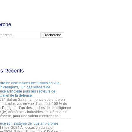
rche
es Récents
ntre en discussions exclusives en vue
r Preligens, l’un des leaders de
gence artificielle pour les secteurs de
tial et de la défense
2024 Safran Safran annonce être entré en
ons exclusives en vue d’acquérir 100 % du
e Preligens, l’un des leaders de l’intelligence
lle (IA) dédiée aux industries de l’aérospatial
défense, pour une valeur d’entreprise...
ance son système de lutte anti-drones
 18 juin 2024 À l’occasion du salon
ry 2024, Safran Electronics & Defense a