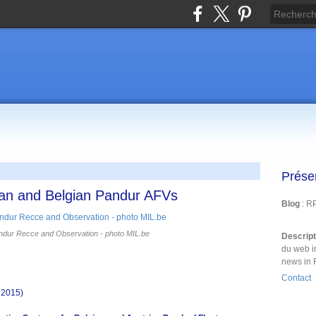
Prése
an and Belgian Pandur AFVs
Blog
: R
ndur Recce and Observation - photo MIL.be
Descrip
du web i
news in 
Contact
 2015)