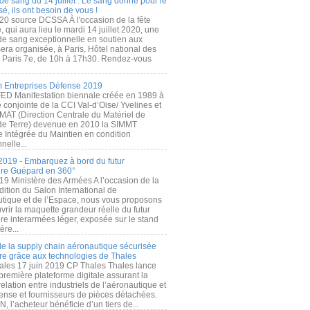
de sang du 14 juillet : Le sang donné pour le
é, ils ont besoin de vous !
20 source DCSSA À l'occasion de la fête
, qui aura lieu le mardi 14 juillet 2020, une
 de sang exceptionnelle en soutien aux
era organisée, à Paris, Hôtel national des
s Paris 7e, de 10h à 17h30. Rendez-vous
.
 Entreprises Défense 2019
FED Manifestation biennale créée en 1989 à
ive conjointe de la CCI Val-d’Oise/ Yvelines et
MAT (Direction Centrale du Matériel de
de Terre) devenue en 2010 la SIMMT
e Intégrée du Maintien en condition
nelle...
2019 - Embarquez à bord du futur
ère Guépard en 360°
19 Ministère des Armées A l’occasion de la
ition du Salon International de
utique et de l’Espace, nous vous proposons
rir la maquette grandeur réelle du futur
ère interarmées léger, exposée sur le stand
ère...
 de la supply chain aéronautique sécurisée
re grâce aux technologies de Thales
ales 17 juin 2019 CP Thales Thales lance
première plateforme digitale assurant la
elation entre industriels de l’aéronautique et
fense et fournisseurs de pièces détachées.
, l’acheteur bénéficie d’un tiers de...