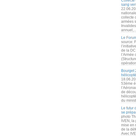
Collecte 
sang vers
22.06.20
nationale
collecte
armées s
Invalide
annuel,..
Le Forum
source: 
l’initiat
de la DC
l’Armée 
(Structur
opération
Bourget 
hélicopt
18.06.20
53ème éd
l’Aérona
de découv
hélicopt
du minist
Le futur
se prépa
photo Th
IVEN, la 
mise en r
de la dé
Avec IVEN