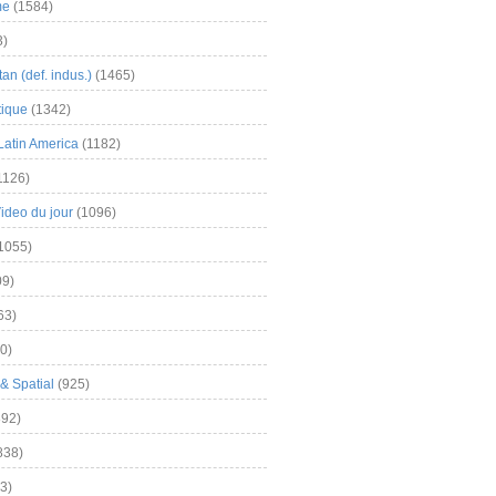
me
(1584)
3)
an (def. indus.)
(1465)
tique
(1342)
Latin America
(1182)
1126)
Video du jour
(1096)
1055)
9)
63)
0)
& Spatial
(925)
92)
838)
3)