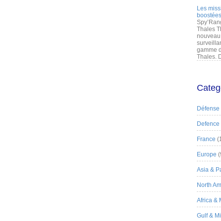
Les miss
boostées
Spy’Rang
Thales T
nouveau 
surveilla
gamme de
Thales. D
Categ
Défense
Defence
France
(
Europe
(
Asia & Pa
North Am
Africa &
Gulf & M