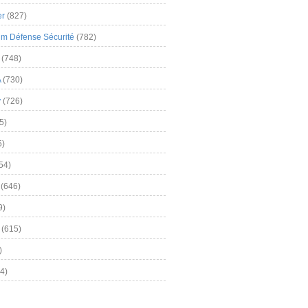
er
(827)
m Défense Sécurité
(782)
(748)
A
(730)
y
(726)
5)
5)
54)
(646)
9)
(615)
)
4)