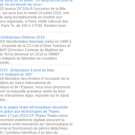
de sang du 14 juillet : Le sang donné pour le
é, ils ont besoin de vous !
20 source DCSSA À l'occasion de la fête
, qui aura lieu le mardi 14 juillet 2020, une
 de sang exceptionnelle en soutien aux
era organisée, à Paris, Hôtel national des
s Paris 7e, de 10h à 17h30. Rendez-vous
.
 Entreprises Défense 2019
FED Manifestation biennale créée en 1989 à
ive conjointe de la CCI Val-d’Oise/ Yvelines et
MAT (Direction Centrale du Matériel de
de Terre) devenue en 2010 la SIMMT
e Intégrée du Maintien en condition
nelle...
2019 - Embarquez à bord du futur
ère Guépard en 360°
19 Ministère des Armées A l’occasion de la
ition du Salon International de
utique et de l’Espace, nous vous proposons
rir la maquette grandeur réelle du futur
ère interarmées léger, exposée sur le stand
ère...
 de la supply chain aéronautique sécurisée
re grâce aux technologies de Thales
ales 17 juin 2019 CP Thales Thales lance
première plateforme digitale assurant la
elation entre industriels de l’aéronautique et
fense et fournisseurs de pièces détachées.
, l’acheteur bénéficie d’un tiers de...