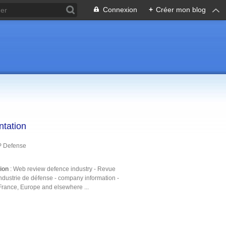
Connexion
+
Créer mon blog
ntation
P Defense
tion
: Web review defence industry - Revue
ndustrie de défense - company information -
France, Europe and elsewhere ...