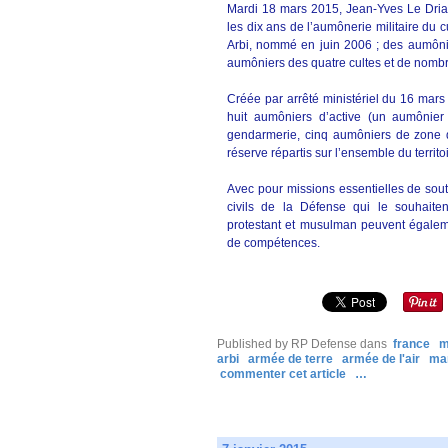
Mardi 18 mars 2015, Jean-Yves Le Drian,
les dix ans de l’aumônerie militaire du
Arbi, nommé en juin 2006 ; des aumônier
aumôniers des quatre cultes et de nombr
Créée par arrêté ministériel du 16 mars
huit aumôniers d’active (un aumônier 
gendarmerie, cinq aumôniers de zone 
réserve répartis sur l’ensemble du territo
Avec pour missions essentielles de soute
civils de la Défense qui le souhaitent
protestant et musulman peuvent égale
de compétences.
Published by RP Defense
dans
france
m
arbi
armée de terre
armée de l'air
mar
commenter cet article
…