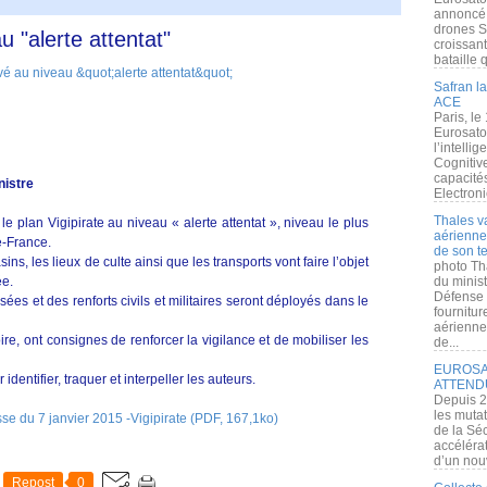
annoncé l
drones S
u "alerte attentat"
croissan
bataille q
Safran la
ACE
Paris, le
Eurosato
l’intelli
Cognitive
capacité
istre
Electroni
Thales v
e plan Vigipirate au niveau « alerte attentat », niveau le plus
aérienne 
e-France.
de son te
s, les lieux de culte ainsi que les transports vont faire l’objet
photo Th
ée.
du minist
Défense 
sées et des renforts civils et militaires seront déployés dans le
fournitu
aérienne
oire, ont consignes de renforcer la vigilance et de mobiliser les
de...
EUROSAT
entifier, traquer et interpeller les auteurs.
ATTEND
Depuis 2
les muta
e du 7 janvier 2015 -Vigipirate (PDF, 167,1ko)
de la Sé
accélérat
d’un nouv
Repost
0