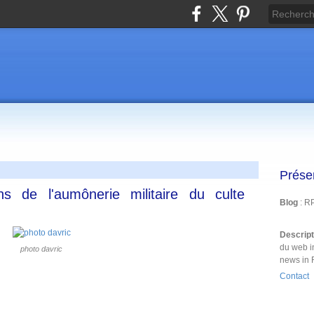
Prése
s de l'aumônerie militaire du culte
Blog
: R
Descrip
du web i
photo davric
news in 
Contact