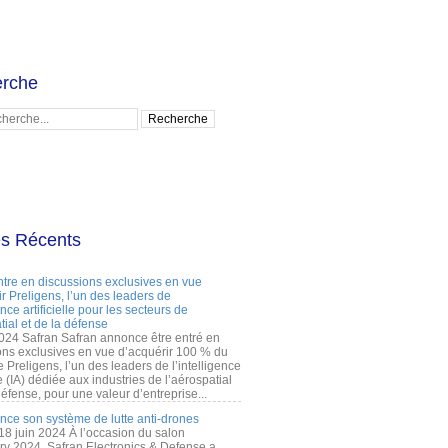
rche
es Récents
ntre en discussions exclusives en vue
r Preligens, l’un des leaders de
gence artificielle pour les secteurs de
tial et de la défense
2024 Safran Safran annonce être entré en
ons exclusives en vue d’acquérir 100 % du
e Preligens, l’un des leaders de l’intelligence
lle (IA) dédiée aux industries de l’aérospatial
défense, pour une valeur d’entreprise...
ance son système de lutte anti-drones
 18 juin 2024 À l’occasion du salon
ry 2024, Safran Electronics & Defense a