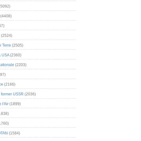
(5092)
(4408)
37)
(2524)
 Terre
(2505)
& USA
(2360)
ationale
(2203)
97)
ce
(2166)
& former USSR
(2036)
l'Air
(1899)
1838)
1760)
OTAN
(1584)