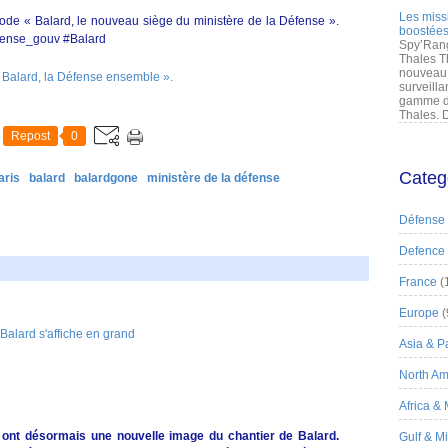
Les miss
ode « Balard, le nouveau siège du ministère de la Défense ».
boostées
fense_gouv #Balard
Spy’Rang
Thales T
nouveau 
 Balard, la Défense ensemble ».
surveilla
gamme de
Thales. D
Repost
0
Categ
aris
balard
balardgone
ministère de la défense
Défense
Defence
France
(
Europe
(
Asia & Pa
North Am
Africa &
 ont désormais une nouvelle image du chantier de Balard.
Gulf & M