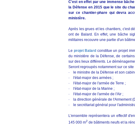
C'est en effet par une immense bâche 
la Défense en 2015 que le site du cha
sur ce chantier-phare qui devra accu
ministère.
Après les grues et les chantiers, c'est
ont de Balard. En effet, une bâche sigl
militaires recouvre une partie d'un bâtim
Le
projet Balard
constitue un projet imm
du ministère de la Défense, de certains 
sur des lieux différents. Le déménageme
Seront regroupés notamment sur ce site 
· le ministre de la Défense et son cabine
· l'état-major des armées ;
· l'état-major de l'armée de Terre ;
· l'état-major de la Marine ;
· l'état-major de l'armée de l'Air ;
· la direction générale de l'Armement (
· le secrétariat général pour l'administr
L'ensemble représentera un effectif d'e
2
145 000 m
de bâtiments neufs et la ré