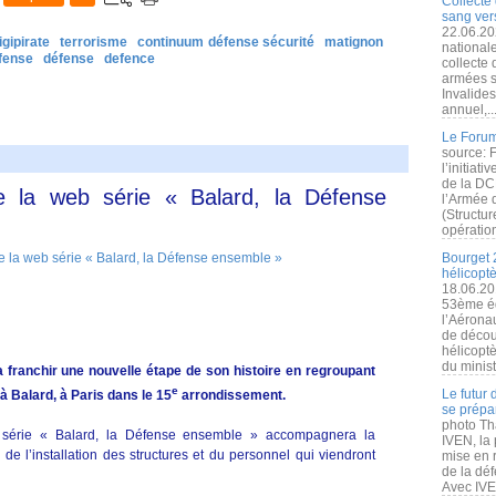
Collecte 
sang vers
22.06.20
igipirate
terrorisme
continuum défense sécurité
matignon
nationale
éfense
défense
defence
collecte
armées s
Invalide
annuel,..
Le Forum
source: 
l’initiat
de la DC
e la web série « Balard, la Défense
l’Armée 
(Structur
opération
Bourget 
hélicopt
18.06.20
53ème éd
l’Aérona
de découv
hélicopt
du minist
a franchir une nouvelle étape de son histoire en regroupant
e
Le futur
à Balard, à Paris dans le 15
arrondissement.
se prépa
photo Th
b série « Balard, la Défense ensemble » accompagnera la
IVEN, la 
 de l’installation des structures et du personnel qui viendront
mise en r
de la dé
Avec IVEN