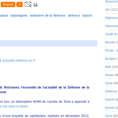
Terroris
Repost
0
UK
(151
balard
balardgone
ministère de la défense
defence
balard
Afghanist
Aéronau
South & 
Missile
(
Photo - 
Budget
(
Mali
(100
Naval
(9
Syrie
(96
i. Retrouvez l'essentiel de l'actualité de la Défense de la
Défense 
enir.
Daesh
(8
re fois, un hélicoptère NH90 de l’armée de Terre a apponté à
L’info dans le détail.
drones
(
ts d’une enquête de satisfaction, réalisée en décembre 2013,
Syria
(83