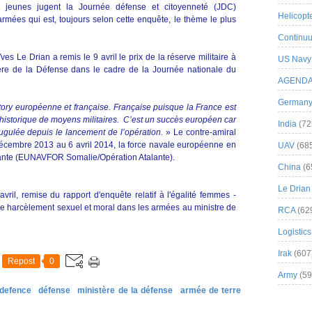
 jeunes jugent la Journée défense et citoyenneté (JDC)
Helicopt
armées qui est, toujours selon cette enquête, le thème le plus
Continuu
ves Le Drian a remis le 9 avril le prix de la réserve militaire à
US Navy
tère de la Défense dans le cadre de la Journée nationale du
AGEND
German
tory européenne et française. Française puisque la France est
r historique de moyens militaires. C’est un succès européen car
India
(72
t jugulée depuis le lancement de l’opération.
» Le contre-amiral
écembre 2013 au 6 avril 2014, la force navale européenne en
UAV
(68
talante (EUNAVFOR Somalie/Opération Atalante).
China
(6
Le Drian
vril, remise du rapport d'enquête relatif à l'égalité femmes -
e harcèlement sexuel et moral dans les armées au ministre de
RCA
(62
Logistics
Irak
(607
Repost
0
Army
(59
defence
défense
ministère de la défense
armée de terre