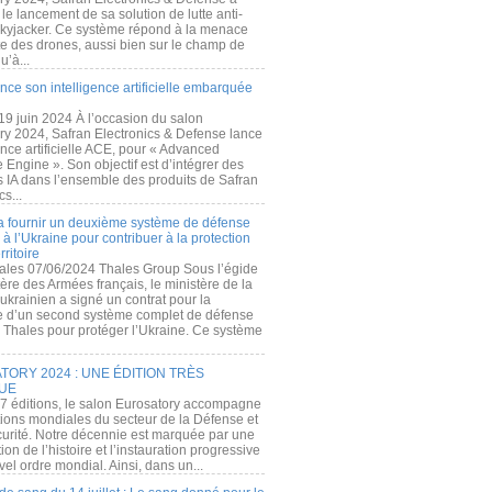
e lancement de sa solution de lutte anti-
kyjacker. Ce système répond à la menace
te des drones, aussi bien sur le champ de
u’à...
nce son intelligence artificielle embarquée
 19 juin 2024 À l’occasion du salon
ry 2024, Safran Electronics & Defense lance
gence artificielle ACE, pour « Advanced
 Engine ». Son objectif est d’intégrer des
s IA dans l’ensemble des produits de Safran
cs...
a fournir un deuxième système de défense
à l’Ukraine pour contribuer à la protection
rritoire
ales 07/06/2024 Thales Group Sous l’égide
ère des Armées français, le ministère de la
ukrainien a signé un contrat pour la
re d’un second système complet de défense
 Thales pour protéger l’Ukraine. Ce système
ORY 2024 : UNE ÉDITION TRÈS
UE
7 éditions, le salon Eurosatory accompagne
tions mondiales du secteur de la Défense et
curité. Notre décennie est marquée par une
ion de l’histoire et l’instauration progressive
el ordre mondial. Ainsi, dans un...