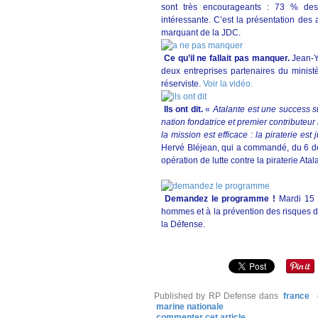
sont très encourageants : 73 % des
intéressante. C’est la présentation des 
marquant de la JDC.
Ce qu’il ne fallait pas manquer.
Jean-Y
deux entreprises partenaires du minis
réserviste.
Voir la vidéo.
Ils ont dit.
«
Atalante est une success s
nation fondatrice et premier contributeu
la mission est efficace : la piraterie es
Hervé Bléjean, qui a commandé, du 6 d
opération de lutte contre la piraterie A
Demandez le programme !
Mardi 15 a
hommes et à la prévention des risques d
la Défense.
Published by RP Defense
dans
france
marine nationale
commenter cet article
…