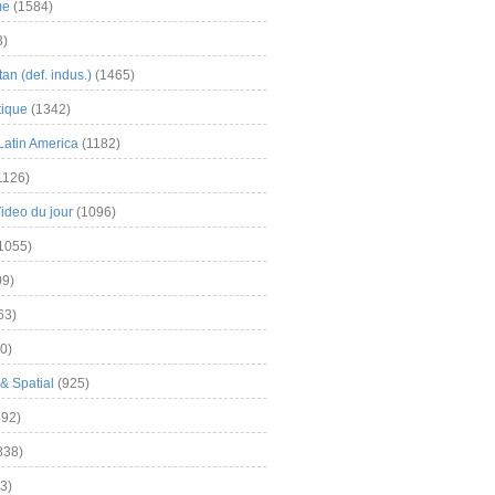
me
(1584)
3)
an (def. indus.)
(1465)
tique
(1342)
Latin America
(1182)
1126)
Video du jour
(1096)
1055)
9)
63)
0)
& Spatial
(925)
92)
838)
3)