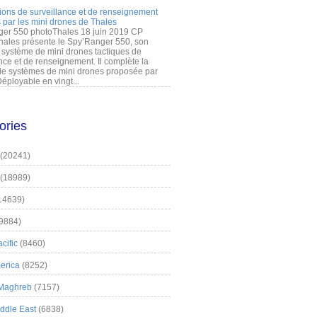
ions de surveillance et de renseignement
 par les mini drones de Thales
er 550 photoThales 18 juin 2019 CP
hales présente le Spy’Ranger 550, son
système de mini drones tactiques de
nce et de renseignement. Il complète la
 systèmes de mini drones proposée par
éployable en vingt...
ories
(20241)
(18989)
14639)
9884)
cific
(8460)
erica
(8252)
 Maghreb
(7157)
iddle East
(6838)