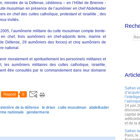
 ministre de la Défense, célèbrera – en l’Hôtel de Brienne -
 culte musulman en présence de l’aumônier en chef Abdelkader
s en chef des cultes catholique, protestant et israélite ; des
eux invités.
Reche
 2005, l’aumônerie militaire du culte musulman compte trente-
en chef, trois aumôniers en chef-adjoints terre, marine et
de Défense, 29 aumôniers des forces) et cinq aumôniers de
ire national.
nir moralement et spirituellement les personnels militaires et
, les aumôniers militaires des cultes catholique, israélite,
ment être consultés par le commandement dans leur domaine
Articl
Safran e
d’acquéri
Repost
0
l’intelli
l’aérospa
24 juin 
inistère de la défense
le drian
culte musulman
abdelkader
discussi
ine nationale
gendarmerie
capital d
artificie
et de la 
Safran l
Paris, le
Eurosato