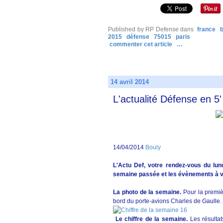
Published by RP Defense
dans
france
2015
défense
75015
paris
commenter cet article
…
14 avril 2014
L'actualité Défense en 5'
14/04/2014
Bouly
L'Actu Def, votre rendez-vous du lund
semaine passée et les évènements à v
La photo de la semaine.
Pour la premiè
bord du porte-avions Charles de Gaulle.
Le chiffre de la semaine.
Les résulta