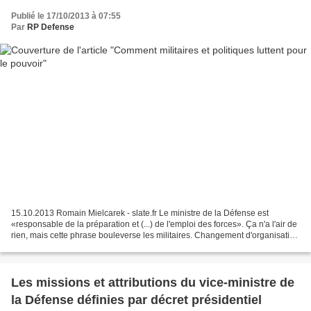
Publié le 17/10/2013 à 07:55
Par
RP Defense
15.10.2013 Romain Mielcarek - slate.fr Le ministre de la Défense est
«responsable de la préparation et (...) de l'emploi des forces». Ça n'a l'air de
rien, mais cette phrase bouleverse les militaires. Changement d'organisation
à la tête de la Défense...
Les missions et attributions du vice-ministre de
la Défense définies par décret présidentiel