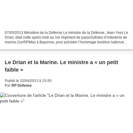
07/05/2013 Ministère de la Défense Le ministre de la Défense, Jean-Yves Le
Drian, était cette après-midi au 1er régiment de parachutistes d’infanterie de
marine (1erRPIMa) à Bayonne, pour présider l’hommage funèbre national
rendu au sergent Stéphane Duval,...
Le Drian et la Marine. Le ministre a « un petit
faible »
Publié le 22/04/2013 à 15:55
Par
RP Defense