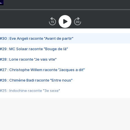
#30 : Eve Angeli raconte "Avant de partir"
#29 : MC Solaar raconte "Bouge de là"
28 : Lorie raconte "Je vais vite"
#27 : Christophe Willem raconte "Jacques a dit"
#26 : Chimène Badi raconte "Entre nous"
#25 : Indochine raconte "3e sexe"
#24 : Zaho raconte "C'est chelou"
#23 : Patrick Bruel raconte "Au café des délices"
#22 : Kyo raconte "Le chemin"