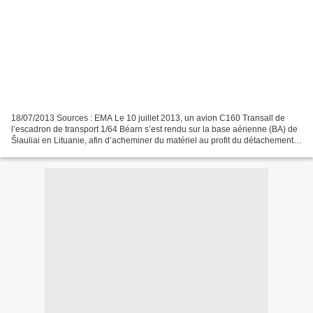
18/07/2013 Sources : EMA Le 10 juillet 2013, un avion C160 Transall de
l’escadron de transport 1/64 Béarn s’est rendu sur la base aérienne (BA) de
Šiauliai en Lituanie, afin d’acheminer du matériel au profit du détachement
français participant à la mission...