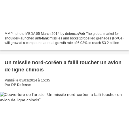
MMP - photo MBDA 05 March 2014 by defenceWeb The global market for
shoulder-launched anti-tank missiles and rocket propelled grenades (RPGs)
will grow at a compound annual growth rate of 6.03% to reach $3.2 billion by
the end of 2020, according to a new...
Un missile nord-coréen a failli toucher un avion
de ligne chinois
Publié le 05/03/2014 à 15:35
Par
RP Defense