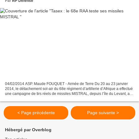
Par
RP Defense
04/02/2014 ASP. Maude FOUQUET - Armée de Terre Du 20 au 23 janvier
2014, le détachement sol-air du 68e régiment d’artillerie d’Afrique a effectué
une campagne de tirs réels de missiles MISTRAL, depuis l’île du Levant, au
large des côtes varoises. Cet...
< Page précédente
Page suivante >
Hébergé par Overblog