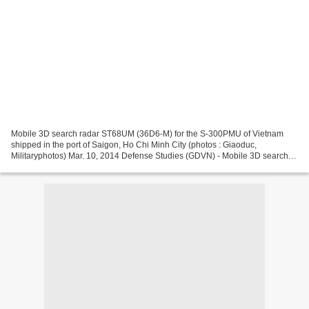
Mobile 3D search radar ST68UM (36D6-M) for the S-300PMU of Vietnam
shipped in the port of Saigon, Ho Chi Minh City (photos : Giaoduc,
Militaryphotos) Mar. 10, 2014 Defense Studies (GDVN) - Mobile 3D search
radar ST68UM (36D6-M) for the S-300PMU of Vietnam...