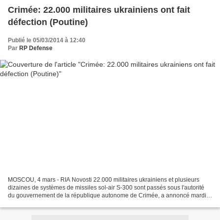
Crimée: 22.000 militaires ukrainiens ont fait
défection (Poutine)
Publié le 05/03/2014 à 12:40
Par
RP Defense
MOSCOU, 4 mars - RIA Novosti 22.000 militaires ukrainiens et plusieurs
dizaines de systèmes de missiles sol-air S-300 sont passés sous l'autorité
du gouvernement de la république autonome de Crimée, a annoncé mardi à
Moscou le président russe Vladimir...