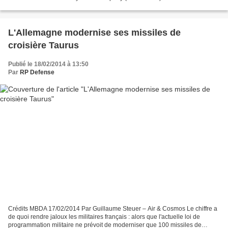
providing complex wiring harnesses and printed circuit card...
L'Allemagne modernise ses missiles de
croisière Taurus
Publié le 18/02/2014 à 13:50
Par
RP Defense
Crédits MBDA 17/02/2014 Par Guillaume Steuer – Air & Cosmos Le chiffre a
de quoi rendre jaloux les militaires français : alors que l'actuelle loi de
programmation militaire ne prévoit de moderniser que 100 missiles de