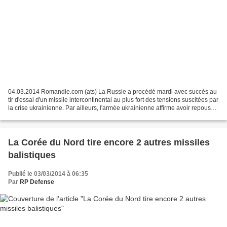
04.03.2014 Romandie.com (ats) La Russie a procédé mardi avec succès au
tir d'essai d'un missile intercontinental au plus fort des tensions suscitées par
la crise ukrainienne. Par ailleurs, l'armée ukrainienne affirme avoir repoussé
à mains nues une attaque...
La Corée du Nord tire encore 2 autres missiles
balistiques
Publié le 03/03/2014 à 06:35
Par
RP Defense