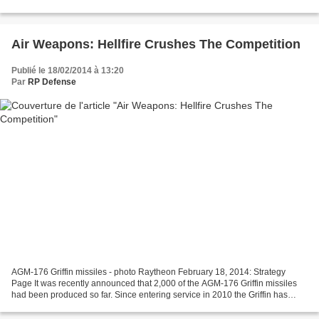
croisière Scalp-EG, le ministère...
Air Weapons: Hellfire Crushes The Competition
Publié le 18/02/2014 à 13:20
Par
RP Defense
AGM-176 Griffin missiles - photo Raytheon February 18, 2014: Strategy
Page It was recently announced that 2,000 of the AGM-176 Griffin missiles
had been produced so far. Since entering service in 2010 the Griffin has
been pitched as a replacement for...