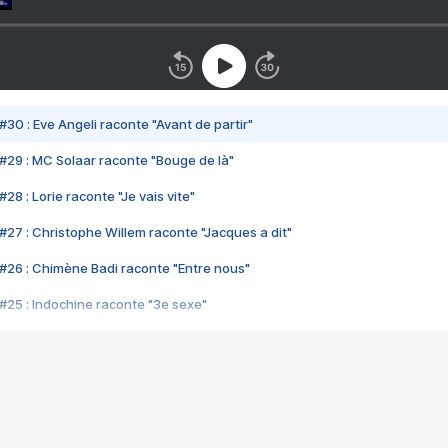
#30 : Eve Angeli raconte "Avant de partir"
#29 : MC Solaar raconte "Bouge de là"
28 : Lorie raconte "Je vais vite"
#27 : Christophe Willem raconte "Jacques a dit"
#26 : Chimène Badi raconte "Entre nous"
#25 : Indochine raconte "3e sexe"
#24 : Zaho raconte "C'est chelou"
#23 : Patrick Bruel raconte "Au café des délices"
#22 : Kyo raconte "Le chemin"