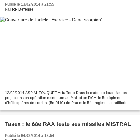
Publié le 13/02/2014 à 21:55
Par
RP Defense
12/02/2014 ASP M. FOUQUET Actu Terre Dans le cadre de leurs futures
projections en opération extérieure au Mali et en RCA, le 5e régiment
d’hélicoptères de combat (5e RHC) de Pau et le 54e régiment d’artillerie
(54e RA) d’Hyères, ont participé à l’exercice...
Tasex : le 68e RAA teste ses missiles MISTRAL
Publié le 04/02/2014 à 18:54