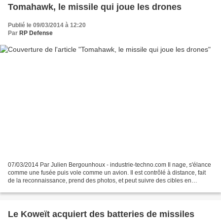
Tomahawk, le missile qui joue les drones
Publié le 09/03/2014 à 12:20
Par
RP Defense
07/03/2014 Par Julien Bergounhoux - industrie-techno.com Il nage, s'élance
comme une fusée puis vole comme un avion. Il est contrôlé à distance, fait
de la reconnaissance, prend des photos, et peut suivre des cibles en
mouvement, ou même changer de cible...
Le Koweït acquiert des batteries de missiles