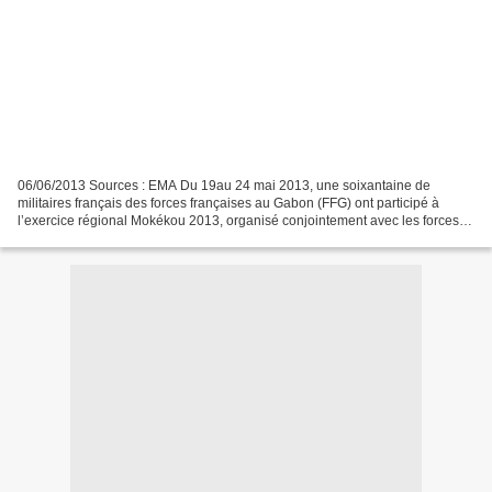
06/06/2013 Sources : EMA Du 19au 24 mai 2013, une soixantaine de
militaires français des forces françaises au Gabon (FFG) ont participé à
l’exercice régional Mokékou 2013, organisé conjointement avec les forces
armées gabonaises. Aux côtés des FFG, l’exercice...