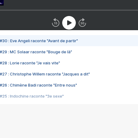
#30 : Eve Angeli raconte "Avant de partir"
#29 : MC Solaar raconte "Bouge de là"
28 : Lorie raconte "Je vais vite"
#27 : Christophe Willem raconte "Jacques a dit"
#26 : Chimène Badi raconte "Entre nous"
#25 : Indochine raconte "3e sexe"
#24 : Zaho raconte "C'est chelou"
#23 : Patrick Bruel raconte "Au café des délices"
#22 : Kyo raconte "Le chemin"