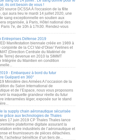
de sang du 14 juillet : Le sang donné pour le
é, ils ont besoin de vous !
20 source DCSSA À l'occasion de la fête
, qui aura lieu le mardi 14 juillet 2020, une
 de sang exceptionnelle en soutien aux
era organisée, à Paris, Hôtel national des
s Paris 7e, de 10h à 17h30. Rendez-vous
.
 Entreprises Défense 2019
FED Manifestation biennale créée en 1989 à
ive conjointe de la CCI Val-d’Oise/ Yvelines et
MAT (Direction Centrale du Matériel de
de Terre) devenue en 2010 la SIMMT
e Intégrée du Maintien en condition
nelle...
2019 - Embarquez à bord du futur
ère Guépard en 360°
19 Ministère des Armées A l’occasion de la
ition du Salon International de
utique et de l’Espace, nous vous proposons
rir la maquette grandeur réelle du futur
ère interarmées léger, exposée sur le stand
ère...
 de la supply chain aéronautique sécurisée
re grâce aux technologies de Thales
ales 17 juin 2019 CP Thales Thales lance
première plateforme digitale assurant la
elation entre industriels de l’aéronautique et
fense et fournisseurs de pièces détachées.
, l’acheteur bénéficie d’un tiers de...