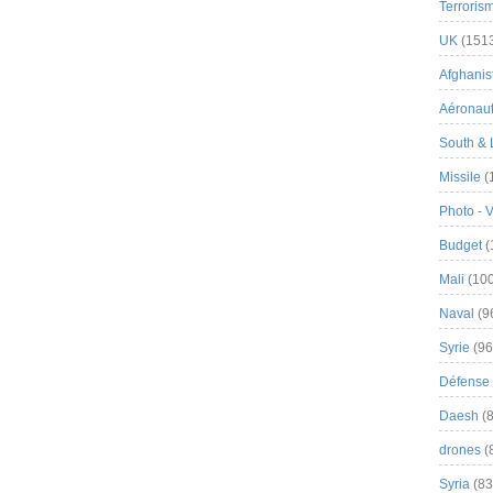
Terroris
UK
(151
Afghanist
Aéronau
South & 
Missile
(
Photo - 
Budget
(
Mali
(100
Naval
(9
Syrie
(96
Défense 
Daesh
(8
drones
(
Syria
(83