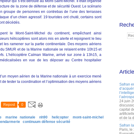
leur qui s’est déroulé au Mont-Saint-Michel. Il était organisé
fecture de la zone de défense et de sécurité Ouest. Le scénario
’un groupe de personnes en contrebas de l’une des terrasses
ttaque d’un chien agressif. 19 touristes ont chuté, certains sont
ont décédés.
Reche
upent le Mont-Saint-Michel du continent, empêchant ainsi
sieurs hélicoptères sont alors mis en alerte et rejoignent le lieu
 et les ramener sur la partie continentale. Des moyens aériens
, du SMUR et de la Marine nationale se relaient entre 10h15 et
fs. L’hélicoptère Caïman Marine, arrivé sur zone à 13h15, a
 médicalisées en vue de les déposer au Centre hospitalier
Articl
on d’un moyen aérien de la Marine nationale à un exercice mené
tait de tester la coordination et l’optimisation des moyens aériens
Safran e
d’acquéri
l’intelli
l’aérospa
24 juin 
Repost
0
discussi
capital d
artificie
e
marine nationale
nh90
helicopter
mont-saint-michel
et de la 
gendarmerie
continuum défense sécurité
Safran l
Paris, le
Eurosato