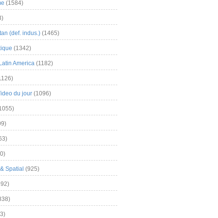
me
(1584)
3)
an (def. indus.)
(1465)
tique
(1342)
Latin America
(1182)
1126)
Video du jour
(1096)
1055)
9)
63)
0)
& Spatial
(925)
92)
838)
3)