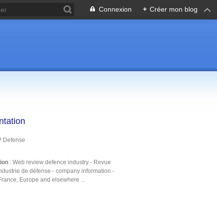
Connexion
+
Créer mon blog
ntation
P Defense
tion
: Web review defence industry - Revue
ndustrie de défense - company information -
France, Europe and elsewhere ...