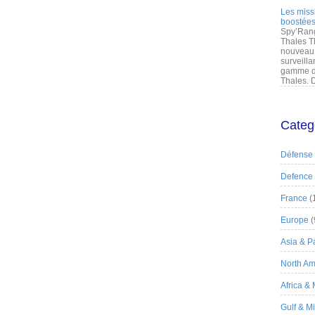
Les miss
boostées
Spy’Rang
Thales T
nouveau 
surveilla
gamme de
Thales. D
Categ
Défense
Defence
France
(
Europe
(
Asia & Pa
North Am
Africa &
Gulf & M