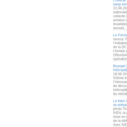
Collecte 
sang vers
22.06.20
nationale
collecte
armées s
Invalide
annuel,..
Le Forum
source: 
l’initiat
de la DC
l’Armée 
(Structur
opération
Bourget 
hélicopt
18.06.20
53ème éd
l’Aérona
de découv
hélicopt
du minist
Le futur
se prépa
photo Th
IVEN, la 
mise en r
de la dé
Avec IVEN