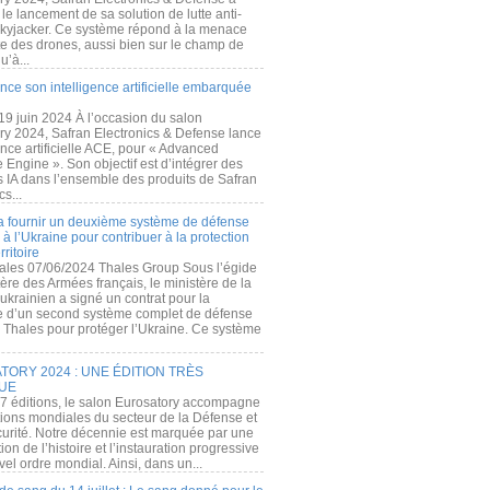
e lancement de sa solution de lutte anti-
kyjacker. Ce système répond à la menace
te des drones, aussi bien sur le champ de
u’à...
nce son intelligence artificielle embarquée
 19 juin 2024 À l’occasion du salon
ry 2024, Safran Electronics & Defense lance
gence artificielle ACE, pour « Advanced
 Engine ». Son objectif est d’intégrer des
s IA dans l’ensemble des produits de Safran
cs...
a fournir un deuxième système de défense
à l’Ukraine pour contribuer à la protection
rritoire
ales 07/06/2024 Thales Group Sous l’égide
ère des Armées français, le ministère de la
ukrainien a signé un contrat pour la
re d’un second système complet de défense
 Thales pour protéger l’Ukraine. Ce système
ORY 2024 : UNE ÉDITION TRÈS
UE
7 éditions, le salon Eurosatory accompagne
tions mondiales du secteur de la Défense et
curité. Notre décennie est marquée par une
ion de l’histoire et l’instauration progressive
el ordre mondial. Ainsi, dans un...