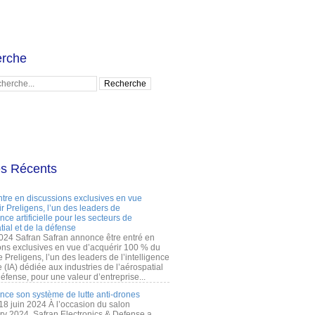
rche
es Récents
ntre en discussions exclusives en vue
r Preligens, l’un des leaders de
gence artificielle pour les secteurs de
tial et de la défense
2024 Safran Safran annonce être entré en
ons exclusives en vue d’acquérir 100 % du
e Preligens, l’un des leaders de l’intelligence
lle (IA) dédiée aux industries de l’aérospatial
défense, pour une valeur d’entreprise...
ance son système de lutte anti-drones
 18 juin 2024 À l’occasion du salon
ry 2024, Safran Electronics & Defense a