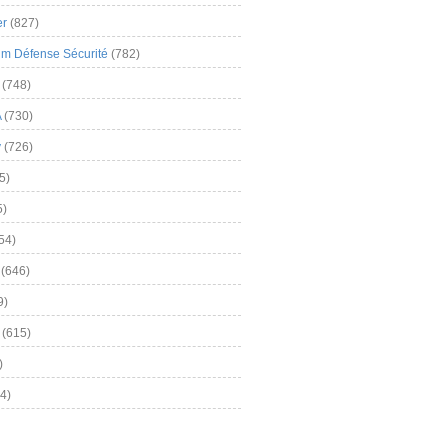
er
(827)
m Défense Sécurité
(782)
(748)
A
(730)
y
(726)
5)
5)
54)
(646)
9)
(615)
)
4)