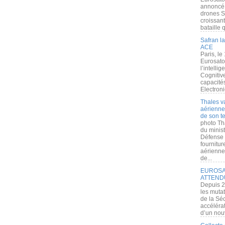
annoncé l
drones S
croissan
bataille q
Safran la
ACE
Paris, le
Eurosato
l’intelli
Cognitive
capacité
Electroni
Thales v
aérienne 
de son te
photo Th
du minist
Défense 
fournitu
aérienne
de...
EUROSAT
ATTEND
Depuis 2
les muta
de la Sé
accélérat
d’un nouv