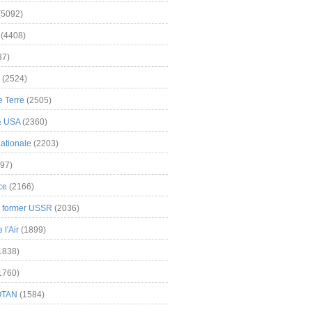
(5092)
(4408)
37)
(2524)
 Terre
(2505)
& USA
(2360)
ationale
(2203)
97)
ce
(2166)
& former USSR
(2036)
l'Air
(1899)
1838)
1760)
OTAN
(1584)