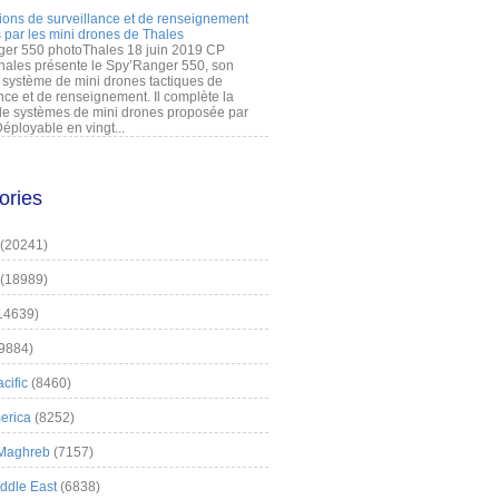
ions de surveillance et de renseignement
 par les mini drones de Thales
er 550 photoThales 18 juin 2019 CP
hales présente le Spy’Ranger 550, son
système de mini drones tactiques de
nce et de renseignement. Il complète la
 systèmes de mini drones proposée par
éployable en vingt...
ories
(20241)
(18989)
14639)
9884)
cific
(8460)
erica
(8252)
 Maghreb
(7157)
iddle East
(6838)