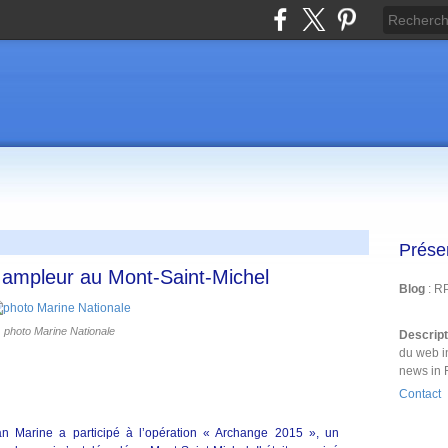
Prése
ampleur au Mont-Saint-Michel
Blog
: R
photo Marine Nationale
Descrip
du web i
news in 
Contact
an Marine a participé à l’opération « Archange 2015 », un