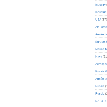
Industry
Industrie
USA
(37
Air Force
Armée de
Europe 
Marine N
Navy
(21
Aerospa
Russia 
Armée de 
Russia
(
Russie
(
NATO - 