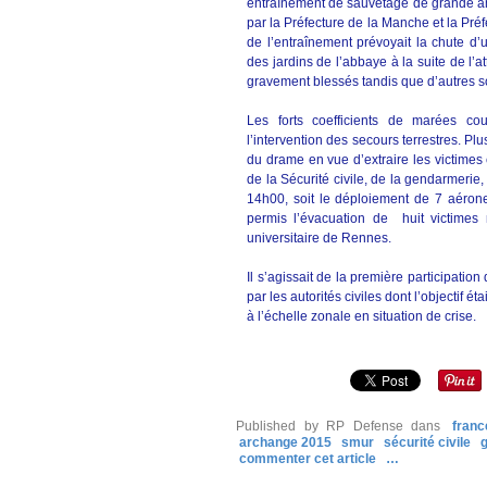
entraînement de sauvetage de grande amp
par la Préfecture de la Manche et la Pré
de l’entraînement prévoyait la chute d
des jardins de l’abbaye à la suite de l’a
gravement blessés tandis que d’autres s
Les forts coefficients de marées co
l’intervention des secours terrestres. Plu
du drame en vue d’extraire les victimes
de la Sécurité civile, de la gendarmerie
14h00, soit le déploiement de 7 aérone
permis l’évacuation de huit victimes
universitaire de Rennes.
Il s’agissait de la première participati
par les autorités civiles dont l’objectif é
à l’échelle zonale en situation de crise.
Published by RP Defense
dans
franc
archange 2015
smur
sécurité civile
commenter cet article
…