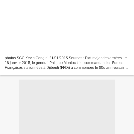
photos SGC Kevin Congini 21/01/2015 Sources : État-major des armées Le
18 janvier 2015, le général Philippe Montocchio, commandant les Forces
Françaises stationnées à Djibouti (FFDj) a commémoré le 80e anniversaire
du sacrifice suprême de l’administrateur...