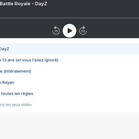
 Battle Royale - DayZ
 DayZ
 a 13 ans (et vous l'avez ignoré)
e (littéralement)
im Rayan
 toutes les règles
s les jeux vidéo
us choquant de Rockstar ? - Le scandale BULLY
e plus moche de Steam
du RÊVE tourne au CAUCHEMAR