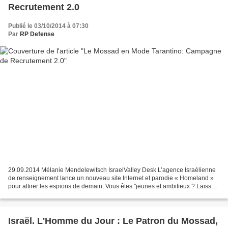
Recrutement 2.0
Publié le 03/10/2014 à 07:30
Par
RP Defense
29.09.2014 Mélanie Mendelewitsch IsraelValley Desk L’agence Israélienne
de renseignement lance un nouveau site Internet et parodie « Homeland »
pour attirer les espions de demain. Vous êtes "jeunes et ambitieux ? Laissez
tomber les «journées rencontres»...
Israël. L'Homme du Jour : Le Patron du Mossad,