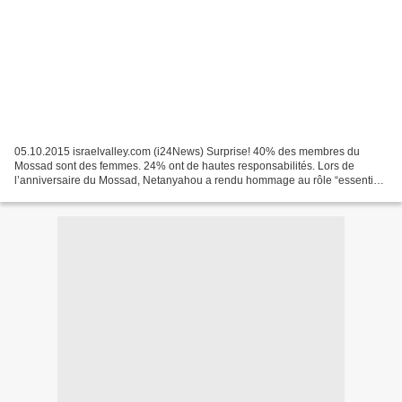
05.10.2015 israelvalley.com (i24News) Surprise! 40% des membres du
Mossad sont des femmes. 24% ont de hautes responsabilités. Lors de
l’anniversaire du Mossad, Netanyahou a rendu hommage au rôle “essentiel
et irremplaçable” des services secrets israéliens....