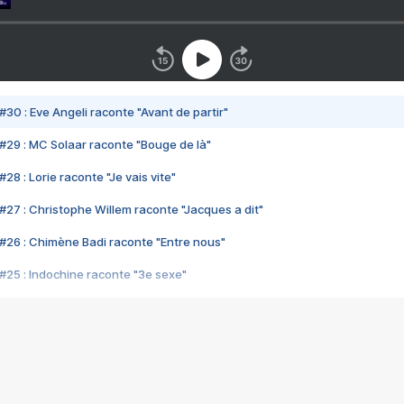
#30 : Eve Angeli raconte "Avant de partir"
#29 : MC Solaar raconte "Bouge de là"
28 : Lorie raconte "Je vais vite"
#27 : Christophe Willem raconte "Jacques a dit"
#26 : Chimène Badi raconte "Entre nous"
#25 : Indochine raconte "3e sexe"
#24 : Zaho raconte "C'est chelou"
#23 : Patrick Bruel raconte "Au café des délices"
#22 : Kyo raconte "Le chemin"