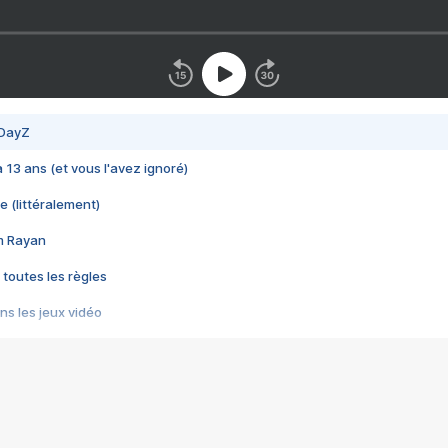
 DayZ
 a 13 ans (et vous l'avez ignoré)
e (littéralement)
im Rayan
 toutes les règles
s les jeux vidéo
us choquant de Rockstar ? - Le scandale BULLY
e plus moche de Steam
du RÊVE tourne au CAUCHEMAR