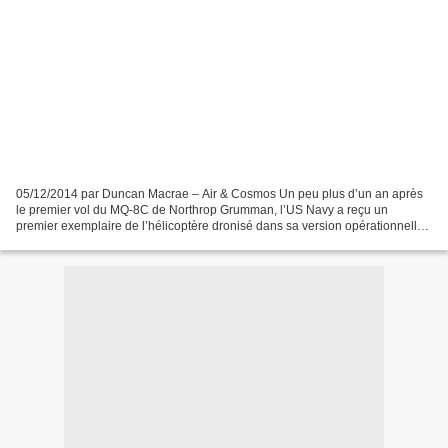
05/12/2014 par Duncan Macrae – Air & Cosmos Un peu plus d’un an après
le premier vol du MQ-8C de Northrop Grumman, l’US Navy a reçu un
premier exemplaire de l’hélicoptère dronisé dans sa version opérationnelle.
Les premiers essais en mer sont prévus cet...