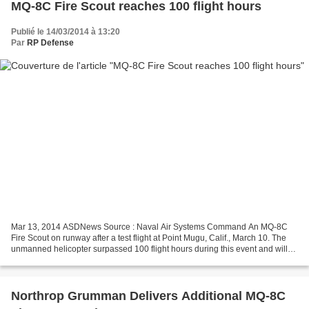
MQ-8C Fire Scout reaches 100 flight hours
Publié le 14/03/2014 à 13:20
Par
RP Defense
Mar 13, 2014 ASDNews Source : Naval Air Systems Command An MQ-8C
Fire Scout on runway after a test flight at Point Mugu, Calif., March 10. The
unmanned helicopter surpassed 100 flight hours during this event and will
continue to undergo testing at Point...
Northrop Grumman Delivers Additional MQ-8C