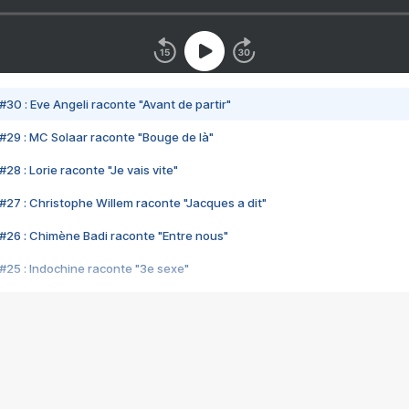
#30 : Eve Angeli raconte "Avant de partir"
#29 : MC Solaar raconte "Bouge de là"
28 : Lorie raconte "Je vais vite"
#27 : Christophe Willem raconte "Jacques a dit"
#26 : Chimène Badi raconte "Entre nous"
#25 : Indochine raconte "3e sexe"
#24 : Zaho raconte "C'est chelou"
#23 : Patrick Bruel raconte "Au café des délices"
#22 : Kyo raconte "Le chemin"
#21 : Nolwenn Leroy raconte "Cassé"