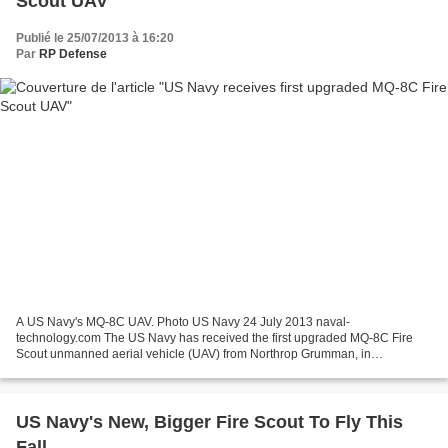
Scout UAV
Publié le 25/07/2013 à 16:20
Par
RP Defense
A US Navy's MQ-8C UAV. Photo US Navy 24 July 2013 naval-
technology.com The US Navy has received the first upgraded MQ-8C Fire
Scout unmanned aerial vehicle (UAV) from Northrop Grumman, in
preparation for ground and flight testing. The UAV will initially...
US Navy's New, Bigger Fire Scout To Fly This
Fall