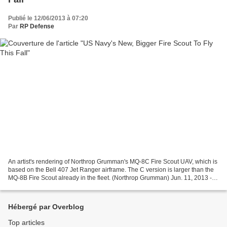
Publié le 12/06/2013 à 07:20
Par
RP Defense
An artist's rendering of Northrop Grumman's MQ-8C Fire Scout UAV, which is
based on the Bell 407 Jet Ranger airframe. The C version is larger than the
MQ-8B Fire Scout already in the fleet. (Northrop Grumman) Jun. 11, 2013 -
By CHRISTOPHER P. CAVAS -...
Hébergé par Overblog
Top articles