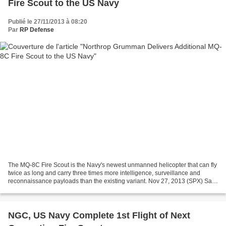
Fire Scout to the US Navy
Publié le 27/11/2013 à 08:20
Par
RP Defense
The MQ-8C Fire Scout is the Navy's newest unmanned helicopter that can fly
twice as long and carry three times more intelligence, surveillance and
reconnaissance payloads than the existing variant. Nov 27, 2013 (SPX) San
Diego CA - Northrop Grumman has...
NGC, US Navy Complete 1st Flight of Next