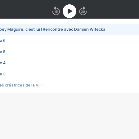
bey Maguire, c'est lui ! Rencontre avec Damien Witecka
e 6
e 5
e 4
e 3
s créatrices de la VF !
e 2
e 1
e Mektoub My Love arrive enfin ! Rencontre avec Shaïn Boumedine et Sal
i : après Toni en famille