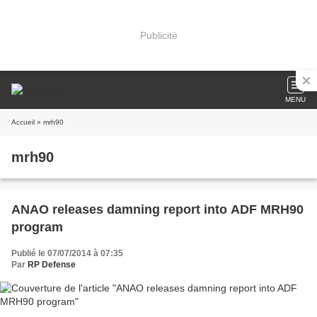
Publicité
MENU
Accueil
» mrh90
mrh90
ANAO releases damning report into ADF MRH90
program
Publié le 07/07/2014 à 07:35
Par
RP Defense