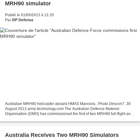
MRH90 simulator
Publié le 01/09/2013 à 11:35
Par
RP Defense
Australian MRH90 helicopter aboard HMAS Manoora.: Photo Descon7. 30
August 2013 army-technology.com The Australian Defence Materiel
Organisation (DMO) has commissioned the first of two MRH90 full-flight and
mission simulators (FFMSs) at the Army Aviation...
Australia Receives Two MRH90 Simulators