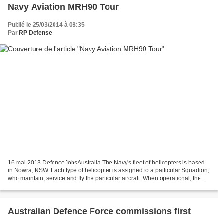
Navy Aviation MRH90 Tour
Publié le 25/03/2014 à 08:35
Par
RP Defense
16 mai 2013 DefenceJobsAustralia The Navy's fleet of helicopters is based
in Nowra, NSW. Each type of helicopter is assigned to a particular Squadron,
who maintain, service and fly the particular aircraft. When operational, the
helicopters are located...
Australian Defence Force commissions first