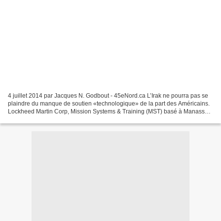
4 juillet 2014 par Jacques N. Godbout - 45eNord.ca L’Irak ne pourra pas se
plaindre du manque de soutien «technologique» de la part des Américains.
Lockheed Martin Corp, Mission Systems & Training (MST) basé à Manassas,
en Virginie, a obtenu un contrat...