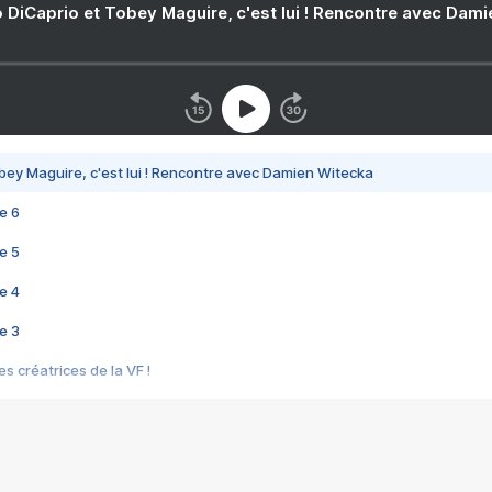
 DiCaprio et Tobey Maguire, c'est lui ! Rencontre avec Dam
bey Maguire, c'est lui ! Rencontre avec Damien Witecka
e 6
e 5
e 4
e 3
s créatrices de la VF !
e 2
e 1
e Mektoub My Love arrive enfin ! Rencontre avec Shaïn Boumedine et Sal