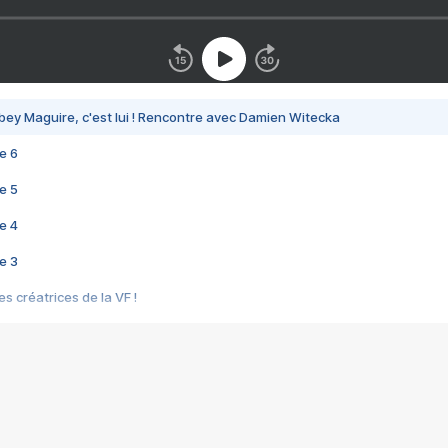
bey Maguire, c'est lui ! Rencontre avec Damien Witecka
e 6
e 5
e 4
e 3
s créatrices de la VF !
e 2
e 1
e Mektoub My Love arrive enfin ! Rencontre avec Shaïn Boumedine et Sal
i : après Toni en famille