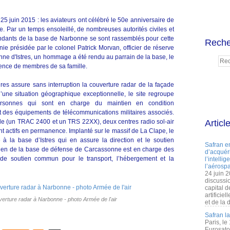
25 juin 2015 : les aviateurs ont célébré le 50e anniversaire de
te. Par un temps ensoleillé, de nombreuses autorités civiles et
ndants de la base de Narbonne se sont rassemblés pour cette
Reche
 présidée par le colonel Patrick Morvan, officier de réserve
ne d'Istres, un hommage a été rendu au parrain de la base, le
nce de membres de sa famille.
es assure sans interruption la couverture radar de la façade
’une situation géographique exceptionnelle, le site regroupe
ersonnes qui sont en charge du maintien en condition
et des équipements de télécommunications militaires associés.
de (un TRAC 2400 et un TRS 22XX), deux centres radio sol-air
Articl
nt actifs en permanence. Implanté sur le massif de La Clape, le
 à la base d’Istres qui en assure la direction et le soutien
Safran e
tien de la base de défense de Carcassonne est en charge des
d’acquéri
t de soutien commun pour le transport, l’hébergement et la
l’intelli
l’aérospa
24 juin 
discussi
capital d
artificie
erture radar à Narbonne - photo Armée de l'air
et de la 
Safran l
Paris, le
Eurosato