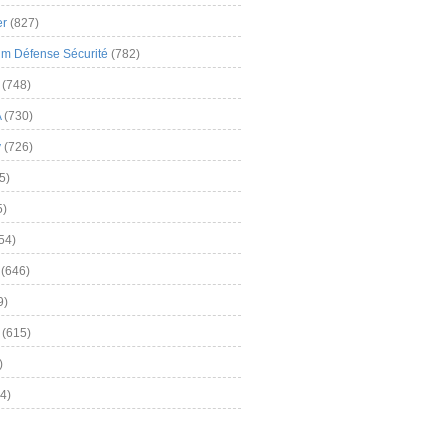
er
(827)
m Défense Sécurité
(782)
(748)
A
(730)
y
(726)
5)
5)
54)
(646)
9)
(615)
)
4)