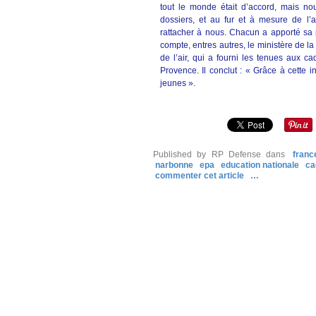
tout le monde était d’accord, mais n
dossiers, et au fur et à mesure de l’
rattacher à nous. Chacun a apporté sa p
compte, entres autres, le ministère de la
de l’air, qui a fourni les tenues aux c
Provence. Il conclut : « Grâce à cette in
jeunes ».
Published by RP Defense
dans
franc
narbonne
epa
education nationale
ca
commenter cet article
…