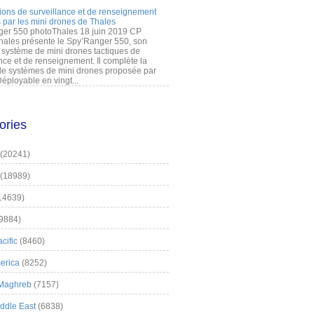
ions de surveillance et de renseignement
 par les mini drones de Thales
er 550 photoThales 18 juin 2019 CP
hales présente le Spy’Ranger 550, son
système de mini drones tactiques de
nce et de renseignement. Il complète la
 systèmes de mini drones proposée par
éployable en vingt...
ories
(20241)
(18989)
14639)
9884)
cific
(8460)
erica
(8252)
 Maghreb
(7157)
iddle East
(6838)