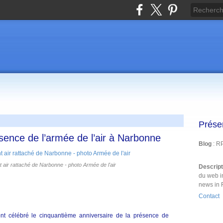
Prése
sence de l’armée de l’air à Narbonne
Blog
: R
 air rattaché de Narbonne - photo Armée de l'air
Descrip
du web i
news in 
Contact
ont célébré le cinquantième anniversaire de la présence de