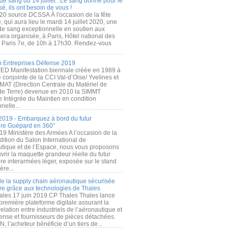
de sang du 14 juillet : Le sang donné pour le
é, ils ont besoin de vous !
20 source DCSSA À l'occasion de la fête
, qui aura lieu le mardi 14 juillet 2020, une
 de sang exceptionnelle en soutien aux
era organisée, à Paris, Hôtel national des
s Paris 7e, de 10h à 17h30. Rendez-vous
.
 Entreprises Défense 2019
FED Manifestation biennale créée en 1989 à
ive conjointe de la CCI Val-d’Oise/ Yvelines et
MAT (Direction Centrale du Matériel de
de Terre) devenue en 2010 la SIMMT
e Intégrée du Maintien en condition
nelle...
2019 - Embarquez à bord du futur
ère Guépard en 360°
19 Ministère des Armées A l’occasion de la
ition du Salon International de
utique et de l’Espace, nous vous proposons
rir la maquette grandeur réelle du futur
ère interarmées léger, exposée sur le stand
ère...
 de la supply chain aéronautique sécurisée
re grâce aux technologies de Thales
ales 17 juin 2019 CP Thales Thales lance
première plateforme digitale assurant la
elation entre industriels de l’aéronautique et
fense et fournisseurs de pièces détachées.
, l’acheteur bénéficie d’un tiers de...