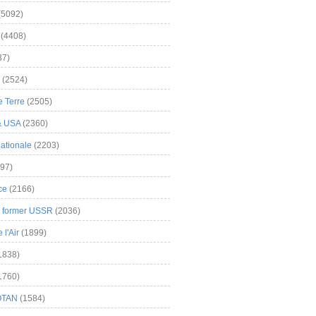
(5092)
(4408)
37)
(2524)
 Terre
(2505)
& USA
(2360)
ationale
(2203)
97)
ce
(2166)
& former USSR
(2036)
l'Air
(1899)
1838)
1760)
OTAN
(1584)