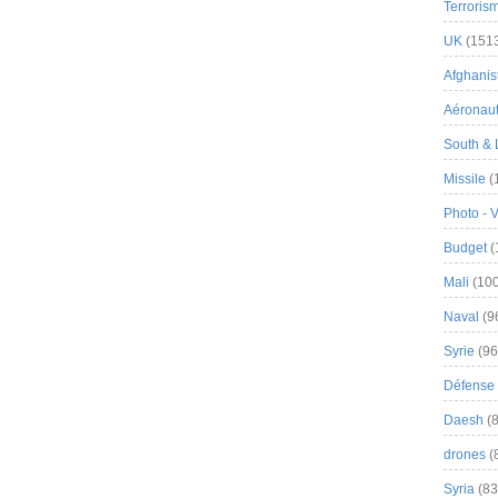
Terroris
UK
(151
Afghanist
Aéronau
South & 
Missile
(
Photo - 
Budget
(
Mali
(100
Naval
(9
Syrie
(96
Défense 
Daesh
(8
drones
(
Syria
(83