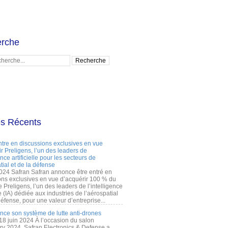
rche
es Récents
ntre en discussions exclusives en vue
r Preligens, l’un des leaders de
gence artificielle pour les secteurs de
tial et de la défense
2024 Safran Safran annonce être entré en
ons exclusives en vue d’acquérir 100 % du
e Preligens, l’un des leaders de l’intelligence
lle (IA) dédiée aux industries de l’aérospatial
défense, pour une valeur d’entreprise...
ance son système de lutte anti-drones
 18 juin 2024 À l’occasion du salon
ry 2024, Safran Electronics & Defense a