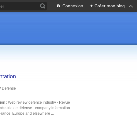
Connexion
+
Créer mon blog
ntation
P Defense
tion
: Web review defence industry - Revue
ndustrie de défense - company information -
France, Europe and elsewhere ...