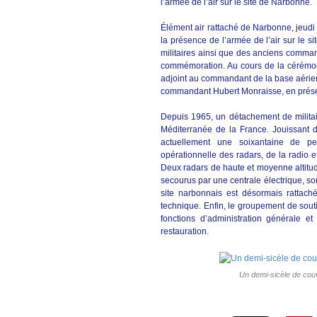
l’armée de l’air sur le site de Narbonne.
Élément air rattaché de Narbonne, jeudi 
la présence de l’armée de l’air sur le si
militaires ainsi que des anciens comma
commémoration. Au cours de la cérémonie
adjoint au commandant de la base aérien
commandant Hubert Monraisse, en prése
Depuis 1965, un détachement de militair
Méditerranée de la France. Jouissant d
actuellement une soixantaine de p
opérationnelle des radars, de la radio 
Deux radars de haute et moyenne altitu
secourus par une centrale électrique, so
site narbonnais est désormais rattaché
technique. Enfin, le groupement de sou
fonctions d’administration générale e
restauration.
Un demi-sicèle de couv