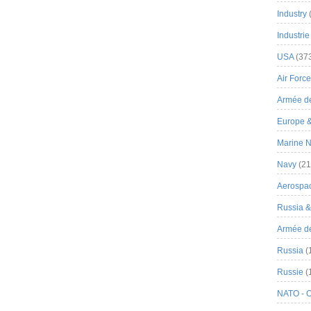
Industry
Industrie
USA
(37
Air Force
Armée de
Europe 
Marine N
Navy
(21
Aerospa
Russia 
Armée de 
Russia
(
Russie
(
NATO - 