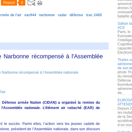
Repost
0
annoncé l
drones S
croissan
rmée de l'air
ear944
narbonne
radar
défense
trac 2400
bataille q
Safran la
ACE
Paris, le
Eurosato
l’intelli
Cognitive
capacité
Electroni
 de Narbonne récompensé à l’Assemblée
Thales v
aérienne 
de son te
photo Th
du minist
Défense 
fournitu
aérienne
'air
de...
EUROSAT
sme Défense armée Nation (CIDAN) a organisé la remise du
ATTEND
l’Assemblée nationale. L’élément air rattaché (EAR) de
Depuis 2
les muta
de la Sé
accélérat
t le succès. Parmi elles, l’action vers les jeunes cadets de
d’un nouv
rtolone, président de l’Assemblée nationale, dans son discours