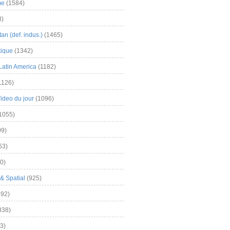
me
(1584)
3)
an (def. indus.)
(1465)
tique
(1342)
Latin America
(1182)
1126)
Video du jour
(1096)
1055)
9)
63)
0)
& Spatial
(925)
92)
838)
3)