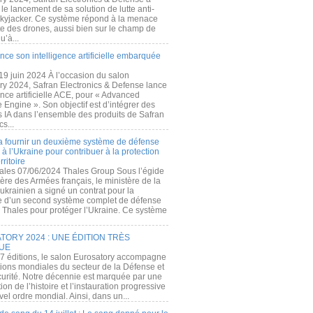
e lancement de sa solution de lutte anti-
kyjacker. Ce système répond à la menace
te des drones, aussi bien sur le champ de
u’à...
nce son intelligence artificielle embarquée
 19 juin 2024 À l’occasion du salon
ry 2024, Safran Electronics & Defense lance
gence artificielle ACE, pour « Advanced
 Engine ». Son objectif est d’intégrer des
s IA dans l’ensemble des produits de Safran
cs...
a fournir un deuxième système de défense
à l’Ukraine pour contribuer à la protection
rritoire
ales 07/06/2024 Thales Group Sous l’égide
ère des Armées français, le ministère de la
ukrainien a signé un contrat pour la
re d’un second système complet de défense
 Thales pour protéger l’Ukraine. Ce système
ORY 2024 : UNE ÉDITION TRÈS
UE
7 éditions, le salon Eurosatory accompagne
tions mondiales du secteur de la Défense et
curité. Notre décennie est marquée par une
ion de l’histoire et l’instauration progressive
el ordre mondial. Ainsi, dans un...