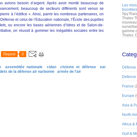
ous avions besoin d’argent. Après avoir monté beaucoup de
Les miss
avancement, beaucoup de secteurs différents sont venus se
boostées
Spy’Rang
ierre à l’édifice ». Ainsi, parmi les nombreux partenaires, on
Thales T
 Défense et celui de l’Education nationale, l’École des pupilles
nouveau 
adets, ou encore les bases aériennes d’Istres et de Salon-de-
surveilla
itiative, on réussit à gommer les inégalités sociales entre les
gamme de
Thales. D
Categ
Repost
0
e
assemblée nationale
cidan
civisme et défense
ear
Défense
dets de la défense air narbonne
armée de l'air
Defence
France
(
Europe
(
Asia & Pa
North Am
Africa &
Gulf & M