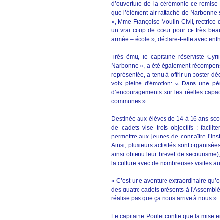
d’ouverture de la cérémonie de remise 
que l’élément air rattaché de Narbonne 
», Mme Françoise Moulin-Civil, rectrice 
un vrai coup de cœur pour ce très beau 
armée – école », déclare-t-elle avec en
Très ému, le capitaine réserviste Cyril
Narbonne », a été également récompensé 
représentée, a tenu à offrir un poster dé
voix pleine d'émotion: « Dans une péri
d’encouragements sur les réelles capac
communes ».
Destinée aux élèves de 14 à 16 ans scol
de cadets vise trois objectifs : facilit
permettre aux jeunes de connaître l’insti
Ainsi, plusieurs activités sont organisée
ainsi obtenu leur brevet de secourisme),
la culture avec de nombreuses visites a
« C’est une aventure extraordinaire qu’on
des quatre cadets présents à l’Assemblée 
réalise pas que ça nous arrive à nous ».
Le capitaine Poulet confie que la mise en