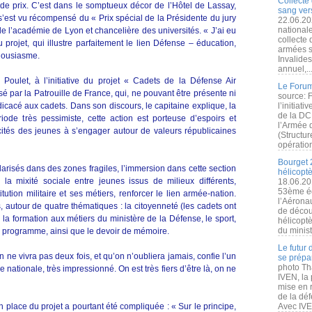
Collecte 
de prix. C’est dans le somptueux décor de l’Hôtel de Lassay,
sang vers
s’est vu récompensé du « Prix spécial de la Présidente du jury
22.06.20
nationale
de l’académie de Lyon et chancelière des universités. « J’ai eu
collecte
projet, qui illustre parfaitement le lien Défense – éducation,
armées s
thousiasme.
Invalide
annuel,..
 Poulet, à l’initiative du projet « Cadets de la Défense Air
Le Forum
par la Patrouille de France, qui, ne pouvant être présente ni
source: 
dicacé aux cadets. Dans son discours, le capitaine explique, la
l’initiat
de la DC
ode très pessimiste, cette action est porteuse d’espoirs et
l’Armée 
ités des jeunes à s’engager autour de valeurs républicaines
(Structur
opération
Bourget 
arisés dans des zones fragiles, l’immersion dans cette section
hélicopt
er la mixité sociale entre jeunes issus de milieux différents,
18.06.20
53ème éd
tution militaire et ses métiers, renforcer le lien armée-nation.
l’Aérona
s, autour de quatre thématiques : la citoyenneté (les cadets ont
de découv
 la formation aux métiers du ministère de la Défense, le sport,
hélicopt
du minist
u programme, ainsi que le devoir de mémoire.
Le futur
 ne vivra pas deux fois, et qu’on n’oubliera jamais, confie l’un
se prépa
photo Th
nationale, très impressionné. On est très fiers d’être là, on ne
IVEN, la 
mise en r
de la dé
 place du projet a pourtant été compliquée : « Sur le principe,
Avec IVEN