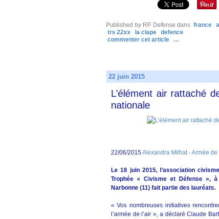
Published by RP Defense
dans
france
a
trs 22xx
la clape
defence
commenter cet article
…
22 juin 2015
L’élément air rattaché
nationale
22/06/2015
Alexandra Milhat - Armée de l
Le 18 juin 2015, l’association civi
Trophée « Civisme et Défense », à 
Narbonne (11) fait partie des lauréats.
« Vos nombreuses initiatives rencontren
l’armée de l’air », a déclaré Claude Ba