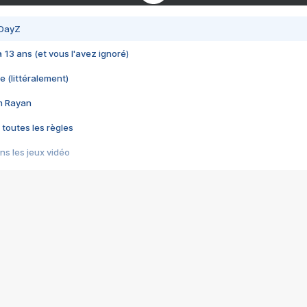
 DayZ
 a 13 ans (et vous l'avez ignoré)
e (littéralement)
im Rayan
 toutes les règles
s les jeux vidéo
us choquant de Rockstar ? - Le scandale BULLY
e plus moche de Steam
du RÊVE tourne au CAUCHEMAR
pendant 8 heures
it… à tort
umiliés par un jeu vidéo