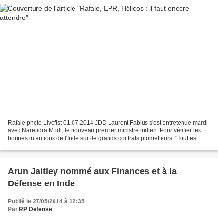
Rafale photo Livefist 01.07.2014 JDD Laurent Fabius s'est entretenue mardi
avec Narendra Modi, le nouveau premier ministre indien. Pour vérifier les
bonnes intentions de l'Inde sur de grands contrats prometteurs. "Tout est
compliqué", c'est en trois mots...
Arun Jaitley nommé aux Finances et à la
Défense en Inde
Publié le 27/05/2014 à 12:35
Par
RP Defense