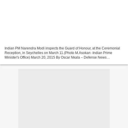
Indian PM Narendra Modi inspects the Guard of Honour, at the Ceremonial
Reception, in Seychelles on March 11.(Photo M.Asokan -Indian Prime
Minister's Office) March 20, 2015 By Oscar Nkala – Defense News
GABORONE, Botswana — Indian Prime Minister Narendra...