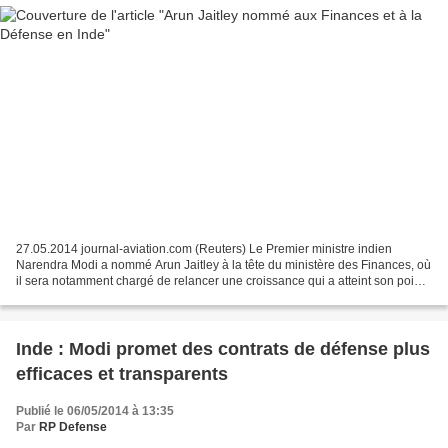
27.05.2014 journal-aviation.com (Reuters) Le Premier ministre indien
Narendra Modi a nommé Arun Jaitley à la tête du ministère des Finances, où
il sera notamment chargé de relancer une croissance qui a atteint son point
le plus bas depuis dix ans. Agé...
Inde : Modi promet des contrats de défense plus
efficaces et transparents
Publié le 06/05/2014 à 13:35
Par
RP Defense