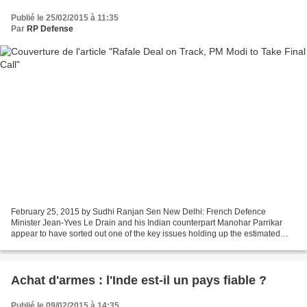
Publié le 25/02/2015 à 11:35
Par
RP Defense
February 25, 2015 by Sudhi Ranjan Sen New Delhi: French Defence
Minister Jean-Yves Le Drain and his Indian counterpart Manohar Parrikar
appear to have sorted out one of the key issues holding up the estimated
$15 billion deal to buy 126 Rafale fighter...
Achat d'armes : l'Inde est-il un pays fiable ?
Publié le 09/02/2015 à 14:35