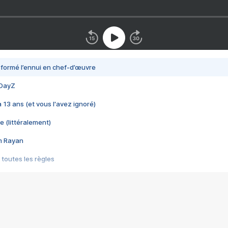
nsformé l’ennui en chef-d’œuvre
 DayZ
 a 13 ans (et vous l'avez ignoré)
e (littéralement)
im Rayan
 toutes les règles
s les jeux vidéo
us choquant de Rockstar ? - Le scandale BULLY
e plus moche de Steam