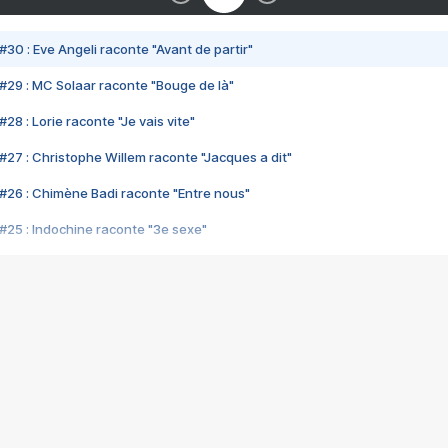
#30 : Eve Angeli raconte "Avant de partir"
#29 : MC Solaar raconte "Bouge de là"
28 : Lorie raconte "Je vais vite"
#27 : Christophe Willem raconte "Jacques a dit"
#26 : Chimène Badi raconte "Entre nous"
#25 : Indochine raconte "3e sexe"
#24 : Zaho raconte "C'est chelou"
#23 : Patrick Bruel raconte "Au café des délices"
#22 : Kyo raconte "Le chemin"
#21 : Nolwenn Leroy raconte "Cassé"
#20 : Patrick Hernandez raconte "Born to be alive"
#19 : Lorie raconte "Près de moi"