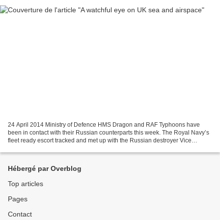
24 April 2014 Ministry of Defence HMS Dragon and RAF Typhoons have
been in contact with their Russian counterparts this week. The Royal Navy’s
fleet ready escort tracked and met up with the Russian destroyer Vice
Admiral Kulakov as it transited past the...
Hébergé par Overblog
Top articles
Pages
Contact