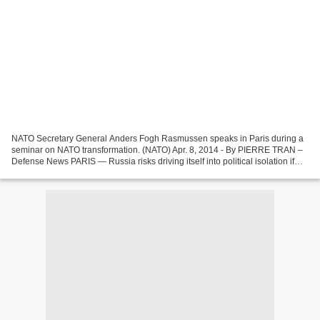
NATO Secretary General Anders Fogh Rasmussen speaks in Paris during a
seminar on NATO transformation. (NATO) Apr. 8, 2014 - By PIERRE TRAN –
Defense News PARIS — Russia risks driving itself into political isolation if
Moscow continues to destabilize Ukraine,...