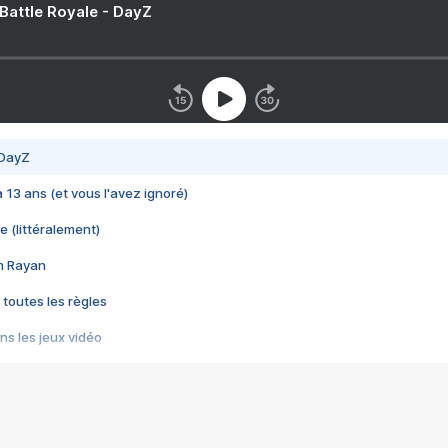
 Battle Royale - DayZ
 DayZ
 a 13 ans (et vous l'avez ignoré)
e (littéralement)
im Rayan
 toutes les règles
s les jeux vidéo
us choquant de Rockstar ? - Le scandale BULLY
e plus moche de Steam
du RÊVE tourne au CAUCHEMAR