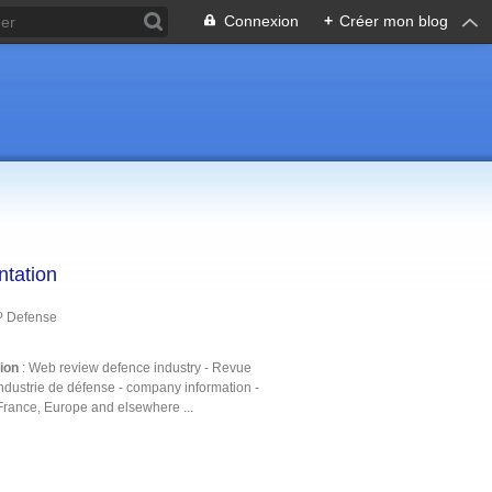
Connexion
+
Créer mon blog
ntation
P Defense
tion
: Web review defence industry - Revue
ndustrie de défense - company information -
France, Europe and elsewhere ...