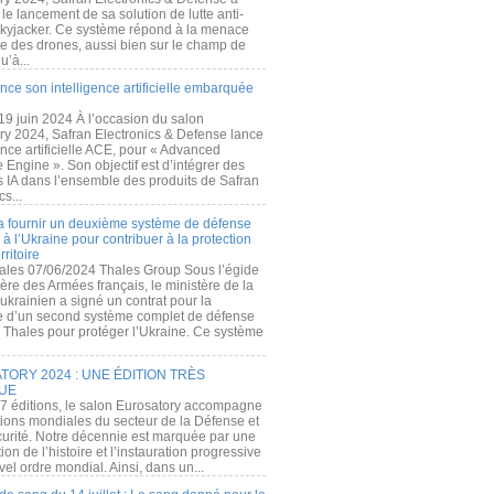
e lancement de sa solution de lutte anti-
kyjacker. Ce système répond à la menace
te des drones, aussi bien sur le champ de
u’à...
nce son intelligence artificielle embarquée
 19 juin 2024 À l’occasion du salon
ry 2024, Safran Electronics & Defense lance
gence artificielle ACE, pour « Advanced
 Engine ». Son objectif est d’intégrer des
s IA dans l’ensemble des produits de Safran
cs...
a fournir un deuxième système de défense
à l’Ukraine pour contribuer à la protection
rritoire
ales 07/06/2024 Thales Group Sous l’égide
ère des Armées français, le ministère de la
ukrainien a signé un contrat pour la
re d’un second système complet de défense
 Thales pour protéger l’Ukraine. Ce système
ORY 2024 : UNE ÉDITION TRÈS
UE
7 éditions, le salon Eurosatory accompagne
tions mondiales du secteur de la Défense et
curité. Notre décennie est marquée par une
ion de l’histoire et l’instauration progressive
el ordre mondial. Ainsi, dans un...