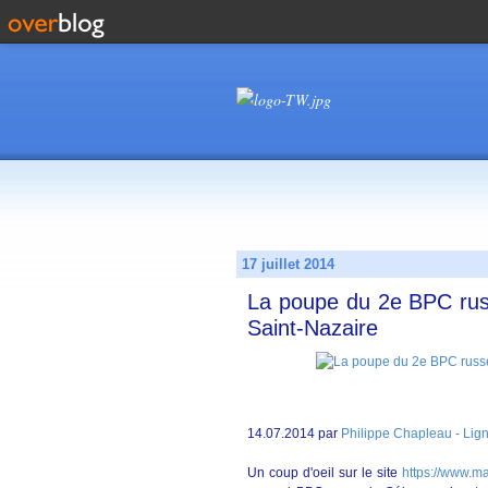
17 juillet 2014
La poupe du 2e BPC russ
Saint-Nazaire
14.07.2014 par
Philippe Chapleau - Lig
Un coup d'oeil sur le site
https://www.mar