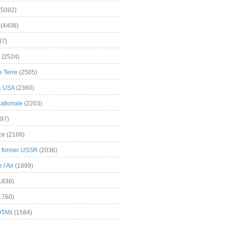
(5092)
(4408)
37)
(2524)
 Terre
(2505)
& USA
(2360)
ationale
(2203)
97)
ce
(2166)
& former USSR
(2036)
l'Air
(1899)
1838)
1760)
OTAN
(1584)