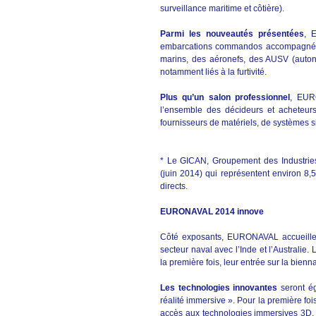
surveillance maritime et côtière).
Parmi les nouveautés présentées
, 
embarcations commandos accompagnées 
marins, des aéronefs, des AUSV (auto
notamment liés à la furtivité.
Plus qu’un salon professionnel
, EURO
l’ensemble des décideurs et acheteurs
fournisseurs de matériels, de systèmes 
* Le GICAN, Groupement des Industries
(juin 2014) qui représentent environ 8,5
directs.
EURONAVAL 2014 innove
Côté exposants, EURONAVAL accueillera
secteur naval avec l’Inde et l’Australie
la première fois, leur entrée sur la bienn
Les technologies innovantes
seront ég
réalité immersive ». Pour la première fo
accès aux technologies immersives 3D, 