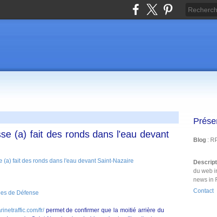
Prése
e (a) fait des ronds dans l'eau devant
Blog
: R
Descrip
du web i
news in 
Contact
nes de Défense
inetraffic.com/fr/
permet de confirmer que la moitié arrière du