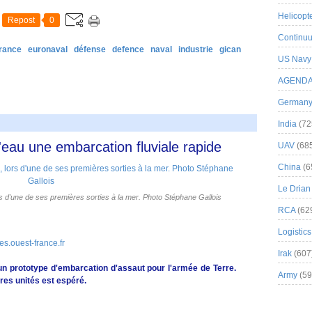
Helicopt
Repost
0
Continuu
france
euronaval
défense
defence
naval
industrie
gican
US Navy
AGEND
German
India
(72
'eau une embarcation fluviale rapide
UAV
(68
China
(6
Le Drian
rs d'une de ses premières sorties à la mer. Photo Stéphane Gallois
RCA
(62
Logistics
es.ouest-france.fr
Irak
(607
un prototype d'embarcation d'assaut pour l'armée de Terre.
Army
(59
res unités est espéré.