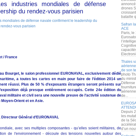
 industries mondiales de défense
annoncé l
drones S
dership du rendez-vous parisien
croissan
bataille q
Safran la
ACE
Paris, le
Eurosato
l’intelli
Cognitive
capacité
Electroni
t / France
Thales v
aérienne 
de son te
s au Bourget, le salon professionnel EURONAVAL, exclusivement dédié
photo Th
du minist
maritime, a toutes les cartes en main pour faire de l’édition 2014 un
Défense 
ement réussi. Plus de 50 % d’exposants étrangers seront présents sur
fournitu
exposition déjà presque entièrement occupés. Cette 24e édition du
aérienne
al militaire et civil sera une nouvelle preuve de l’activité soutenue de
de...
Moyen-Orient et en Asie.
EUROSAT
ATTEND
Depuis 2
les muta
T, Directeur Général d’EURONAVAL
de la Sé
accélérat
iale, avec ses multiples composantes - qu’elles soient militaires, de
d’un nouv
ection de l'environnement - découle des tensions nouvelles autour des