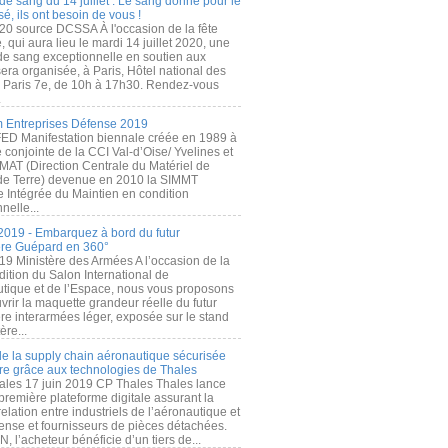
de sang du 14 juillet : Le sang donné pour le
é, ils ont besoin de vous !
20 source DCSSA À l'occasion de la fête
, qui aura lieu le mardi 14 juillet 2020, une
 de sang exceptionnelle en soutien aux
era organisée, à Paris, Hôtel national des
s Paris 7e, de 10h à 17h30. Rendez-vous
.
 Entreprises Défense 2019
FED Manifestation biennale créée en 1989 à
ive conjointe de la CCI Val-d’Oise/ Yvelines et
MAT (Direction Centrale du Matériel de
de Terre) devenue en 2010 la SIMMT
e Intégrée du Maintien en condition
nelle...
2019 - Embarquez à bord du futur
ère Guépard en 360°
19 Ministère des Armées A l’occasion de la
ition du Salon International de
utique et de l’Espace, nous vous proposons
rir la maquette grandeur réelle du futur
ère interarmées léger, exposée sur le stand
ère...
 de la supply chain aéronautique sécurisée
re grâce aux technologies de Thales
ales 17 juin 2019 CP Thales Thales lance
première plateforme digitale assurant la
elation entre industriels de l’aéronautique et
fense et fournisseurs de pièces détachées.
, l’acheteur bénéficie d’un tiers de...