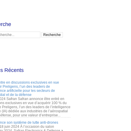
rche
es Récents
ntre en discussions exclusives en vue
r Preligens, l’un des leaders de
gence artificielle pour les secteurs de
tial et de la défense
2024 Safran Safran annonce être entré en
ons exclusives en vue d’acquérir 100 % du
e Preligens, l’un des leaders de l’intelligence
lle (IA) dédiée aux industries de l’aérospatial
défense, pour une valeur d’entreprise...
ance son système de lutte anti-drones
 18 juin 2024 À l’occasion du salon
ry 2024, Safran Electronics & Defense a