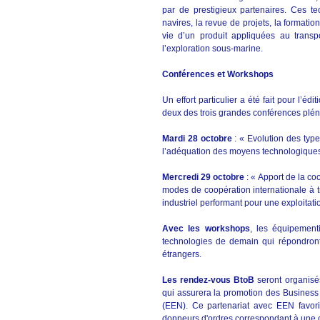
par de prestigieux partenaires. Ces te
navires, la revue de projets, la formati
vie d’un produit appliquées au transp
l’exploration sous-marine.
Conférences et Workshops
Un effort particulier a été fait pour l’éd
deux des trois grandes conférences plé
Mardi 28 octobre
: « Evolution des typ
l’adéquation des moyens technologiques 
Mercredi 29 octobre
: « Apport de la coo
modes de coopération internationale à tr
industriel performant pour une exploitat
Avec les workshops
, les équipementi
technologies de demain qui répondront
étrangers.
Les rendez-vous BtoB
seront organisés
qui assurera la promotion des Business
(EEN). Ce partenariat avec EEN favoris
donneurs d'ordres correspondant à une c