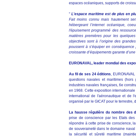
espaces océaniques, supports de croissa
"
L'espace maritime est de plus en pl
Fait moins connu mais hautement sens
hébergeant l’internet océanique, coe
l'épuisement programmé des ressources 
matières premières pour les quelques 
objectives sont à l’orig
ine des grandes
poussent à s’équiper en conséquence p
croissante d’équipements garante d’une 
EURONAVAL, leader mondial des exposit
Au fil de ses 24 éditions
, EURONAVAL es
questions navales et maritimes (hors 
industries navales françaises, 6e constr
en 1968. Cette exposition internationale
international de l'aéronautique et de
organisé par le GICAT pour le terrestre, 
La hausse régulière du nombre des dél
prise de conscience par les Etats de
répondre à cette prise de conscience, l
de souveraineté dans le domaine naval m
la sécurité et sûreté maritime (maint