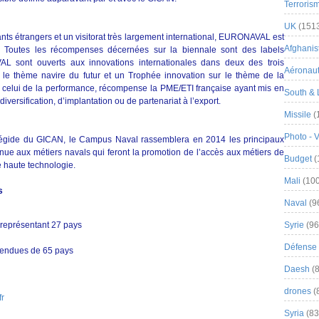
Terroris
UK
(151
ants étrangers et un visitorat très largement international, EURONAVAL est
Afghanist
 Toutes les récompenses décernées sur la biennale sont des labels
 sont ouverts aux innovations internationales dans deux des trois
Aéronau
 le thème navire du futur et un Trophée innovation sur le thème de la
e, celui de la performance, récompense la PME/ETI française ayant mis en
South & 
diversification, d’implantation ou de partenariat à l’export.
Missile
(
Photo - 
gide du GICAN, le Campus Naval rassemblera en 2014 les principaux
inue aux métiers navals qui feront la promotion de l’accès aux métiers de
Budget
(
 de haute technologie.
Mali
(100
s
Naval
(9
 représentant 27 pays
Syrie
(96
Défense 
attendues de 65 pays
Daesh
(8
drones
(
fr
Syria
(83