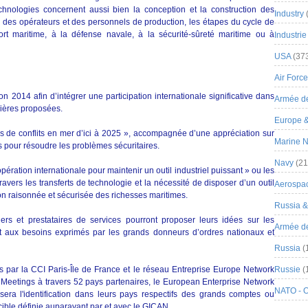
chnologies concernent aussi bien la conception et la construction des
Industry
on des opérateurs et des personnels de production, les étapes du cycle de
ort maritime, à la défense navale, à la sécurité-sûreté maritime ou à
Industrie
USA
(37
Air Force
ition 2014 afin d’intégrer une participation internationale significative dans
Armée de
nières proposées.
Europe 
es de conflits en mer d’ici à 2025 », accompagnée d’une appréciation sur
Marine N
pour résoudre les problèmes sécuritaires.
Navy
(21
pération internationale pour maintenir un outil industriel puissant » ou les
avers les transferts de technologie et la nécessité de disposer d’un outil
Aerospa
ion raisonnée et sécurisée des richesses maritimes.
Russia 
ers et prestataires de services pourront proposer leurs idées sur les
Armée de 
 aux besoins exprimés par les grands donneurs d’ordres nationaux et
Russia
(
 par la CCI Paris-Île de France et le réseau Entreprise Europe Network
Russie
(
 Meetings à travers 52 pays partenaires, le European Enterprise Network
NATO - 
era l'identification dans leurs pays respectifs des grands comptes ou
ible définie auparavant par et avec le GICAN.