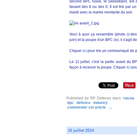
second BPC russe, le
Sébastopol
, est 
faisant des 8 ou des 0. Il est tiré par u
mardi avec la marée montante du soir.
Voici à quoi ça ressemble (photo ci-de
juin) et la poupe d'un BPC (ici, il s'agit d
Cliquer
ici
pour lire un communiqué de p
Le 11 juillet, c'est la partie avant du 
façon à recevoir la poupe. Cliquer
ici
pou
Published by RP Defense
dans
russia
bpc
defence
industry
commenter cet article
…
16 juillet 2014