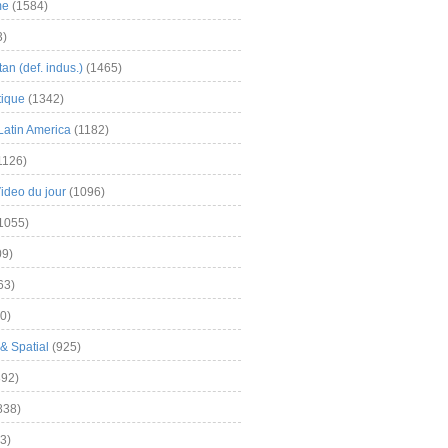
me
(1584)
3)
an (def. indus.)
(1465)
tique
(1342)
Latin America
(1182)
1126)
Video du jour
(1096)
1055)
9)
63)
0)
& Spatial
(925)
92)
838)
3)