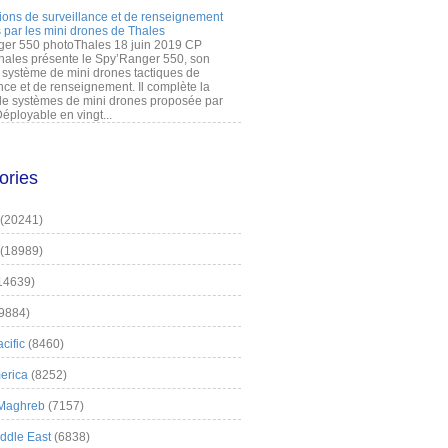
ions de surveillance et de renseignement
 par les mini drones de Thales
er 550 photoThales 18 juin 2019 CP
hales présente le Spy’Ranger 550, son
système de mini drones tactiques de
nce et de renseignement. Il complète la
 systèmes de mini drones proposée par
éployable en vingt...
ories
(20241)
(18989)
14639)
9884)
cific
(8460)
erica
(8252)
 Maghreb
(7157)
iddle East
(6838)