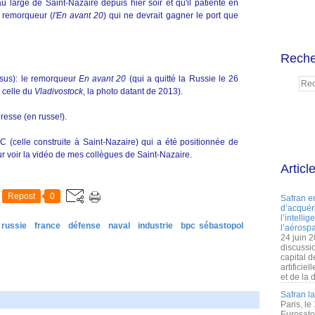
au large de Saint-Nazaire depuis hier soir et qu'il patiente en
n remorqueur (
l'En avant 20
) qui ne devrait gagner le port que
Reche
ssus): le remorqueur
En avant 20
(qui a quitté la Russie le 26
e celle du
Vladivostock
, la photo datant de 2013).
resse (en russe!).
BPC (celle construite à Saint-Nazaire) qui a été positionnée de
r voir la vidéo de mes collègues de Saint-Nazaire.
Articl
Repost
0
Safran e
d’acquéri
l’intelli
russie
france
défense
naval
industrie
bpc sébastopol
l’aérospa
24 juin 
discussi
capital d
artificie
et de la 
Safran l
Paris, le
Eurosato