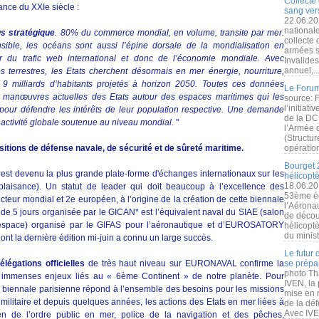
Collecte 
nce du XXIe siècle :
sang vers
22.06.20
nationale
us stratégique
. 80% du commerce mondial, en volume, transite par mer.
collecte
ible, les océans sont aussi l’épine dorsale de la mondialisation en
armées s
ur du trafic web international et donc de l’économie mondiale. Avec
Invalide
annuel,..
terrestres, les Etats cherchent désormais en mer énergie, nourriture,
9 milliards d’habitants projetés à horizon 2050. Toutes ces données
Le Forum
 manœuvres actuelles des Etats autour des espaces maritimes qui les
source: 
l’initiat
our défendre les intérêts de leur population respective. Une demande
de la DC
activité globale soutenue au niveau mondial.
"
l’Armée 
(Structur
ions de défense navale, de sécurité et de sûreté maritime.
opération
Bourget 
t devenu la plus grande plate-forme d'échanges internationaux sur les
hélicopt
18.06.20
plaisance). Un statut de leader qui doit beaucoup à l’excellence des
53ème éd
ucteur mondial et 2e européen, à l’origine de la création de cette biennale
l’Aérona
 de 5 jours organisée par le GICAN* est l’équivalent naval du SIAE (salon
de découv
 l'espace) organisé par le GIFAS pour l’aéronautique et d’EUROSATORY
hélicopt
du minist
dont la dernière édition mi-juin a connu un large succès.
Le futur
égations officielles
de très haut niveau sur EURONAVAL confirme la
se prépa
photo Th
s immenses enjeux liés au « 6ème Continent » de notre planète. Pour
IVEN, la 
a biennale parisienne répond à l’ensemble des besoins pour les missions
mise en r
ilitaire et depuis quelques années, les actions des Etats en mer liées à
de la dé
Avec IVEN
ien de l’ordre public en mer, police de la navigation et des pêches,