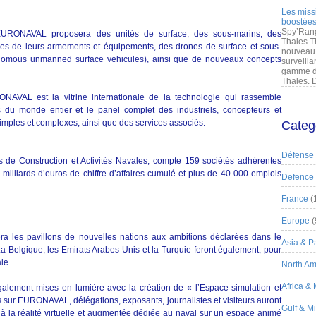
Les miss
boostées
Spy’Rang
EURONAVAL proposera des unités de surface, des sous-marins, des
Thales T
de leurs armements et équipements, des drones de surface et sous-
nouveau 
nomous unmanned surface vehicules), ainsi que de nouveaux concepts
surveilla
gamme de
Thales. D
NAVAL est la vitrine internationale de la technologie qui rassemble
 du monde entier et le panel complet des industriels, concepteurs et
simples et complexes, ainsi que des services associés.
Categ
Défense
 de Construction et Activités Navales, compte 159 sociétés adhérentes
 milliards d’euros de chiffre d’affaires cumulé et plus de 40 000 emplois
Defence
France
(
Europe
(
 les pavillons de nouvelles nations aux ambitions déclarées dans le
Asia & Pa
. La Belgique, les Emirats Arabes Unis et la Turquie feront également, pour
ale.
North Am
Africa &
alement mises en lumière avec la création de « l’Espace simulation et
is sur EURONAVAL, délégations, exposants, journalistes et visiteurs auront
Gulf & M
à la réalité virtuelle et augmentée dédiée au naval sur un espace animé