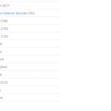
er
(827)
m Défense Sécurité
(782)
(748)
A
(730)
y
(726)
5)
5)
54)
(646)
9)
(615)
)
4)