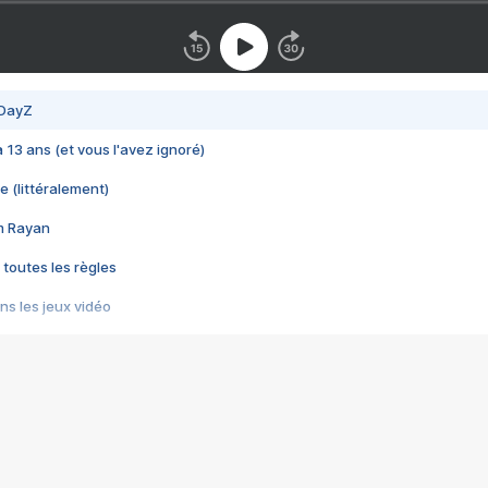
 DayZ
 a 13 ans (et vous l'avez ignoré)
e (littéralement)
im Rayan
 toutes les règles
s les jeux vidéo
us choquant de Rockstar ? - Le scandale BULLY
e plus moche de Steam
du RÊVE tourne au CAUCHEMAR
pendant 8 heures