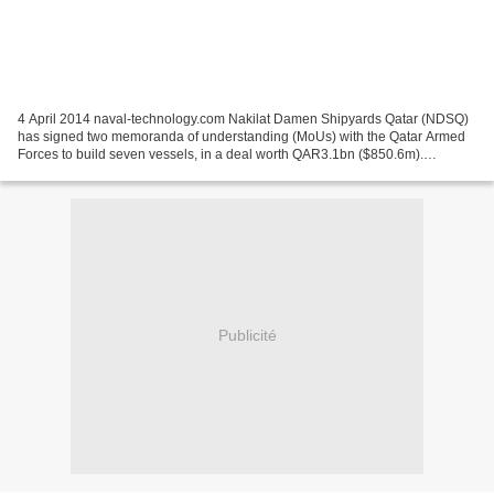
4 April 2014 naval-technology.com Nakilat Damen Shipyards Qatar (NDSQ)
has signed two memoranda of understanding (MoUs) with the Qatar Armed
Forces to build seven vessels, in a deal worth QAR3.1bn ($850.6m).
Following the finalisation of all of the required...
Publicité