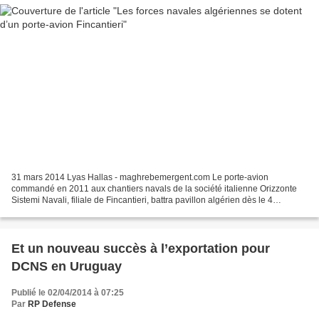
31 mars 2014 Lyas Hallas - maghrebemergent.com Le porte-avion
commandé en 2011 aux chantiers navals de la société italienne Orizzonte
Sistemi Navali, filiale de Fincantieri, battra pavillon algérien dès le 4
septembre prochain, dans les délais contractuels,...
Et un nouveau succès à l’exportation pour
DCNS en Uruguay
Publié le 02/04/2014 à 07:25
Par
RP Defense