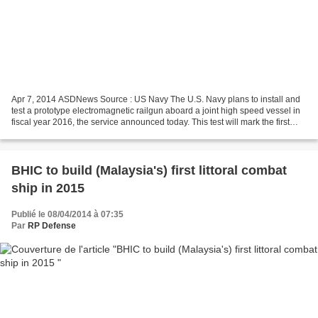
Apr 7, 2014 ASDNews Source : US Navy The U.S. Navy plans to install and
test a prototype electromagnetic railgun aboard a joint high speed vessel in
fiscal year 2016, the service announced today. This test will mark the first
time an electromagnetic railgun...
BHIC to build (Malaysia's) first littoral combat
ship in 2015
Publié le 08/04/2014 à 07:35
Par
RP Defense