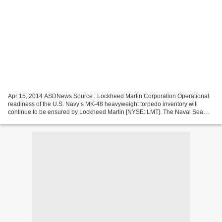
Apr 15, 2014 ASDNews Source : Lockheed Martin Corporation Operational
readiness of the U.S. Navy’s MK-48 heavyweight torpedo inventory will
continue to be ensured by Lockheed Martin [NYSE: LMT]. The Naval Sea
Systems Command (NAVSEA) awarded Lockheed...