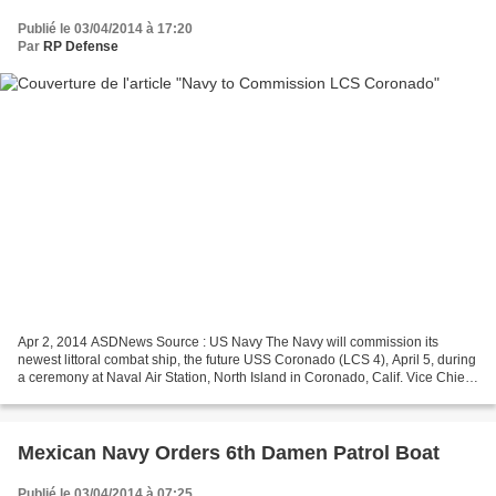
Publié le 03/04/2014 à 17:20
Par
RP Defense
Apr 2, 2014 ASDNews Source : US Navy The Navy will commission its
newest littoral combat ship, the future USS Coronado (LCS 4), April 5, during
a ceremony at Naval Air Station, North Island in Coronado, Calif. Vice Chief
of Naval Operations Adm. Mark...
Mexican Navy Orders 6th Damen Patrol Boat
Publié le 03/04/2014 à 07:25