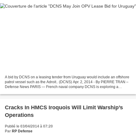
A bid by DCNS on a leasing tender from Uruguay would include an offshore
patrol vessel such as the Adroit.. (DCNS) Apr. 2, 2014 - By PIERRE TRAN –
Defense News PARIS — French naval company DCNS is exploring a
leasing deal for offshore patrol vessels (OPVs)...
Cracks In HMCS Iroquois Will Limit Warship’s
Operations
Publié le 03/04/2014 à 07:20
Par
RP Defense