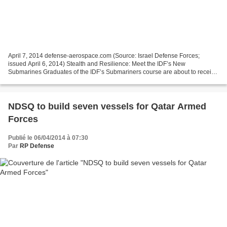
April 7, 2014 defense-aerospace.com (Source: Israel Defense Forces;
issued April 6, 2014) Stealth and Resilience: Meet the IDF’s New
Submarines Graduates of the IDF’s Submariners course are about to receive
a more advance training regimen, in order to...
NDSQ to build seven vessels for Qatar Armed
Forces
Publié le 06/04/2014 à 07:30
Par
RP Defense