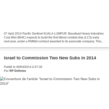
07 April 2014 Pacific Sentinel KUALA LUMPUR: Boustead Heavy Industries
Corp Bhd (BHIC) expects to build the first littoral combat ship (LCS) early
next year, under a RM9bil contract awarded to its associate company. This,
coupled with the group’s growing...
Israel to Commission Two New Subs in 2014
Publié le 08/04/2014 à 07:30
Par
RP Defense