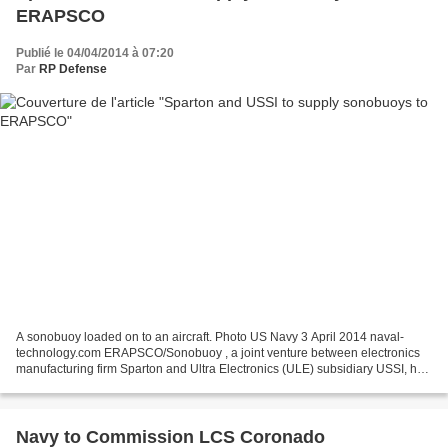
ERAPSCO
Publié le 04/04/2014 à 07:20
Par
RP Defense
A sonobuoy loaded on to an aircraft. Photo US Navy 3 April 2014 naval-
technology.com ERAPSCO/Sonobuoy , a joint venture between electronics
manufacturing firm Sparton and Ultra Electronics (ULE) subsidiary USSI, has
awarded subcontracts worth $13.3m to...
Navy to Commission LCS Coronado