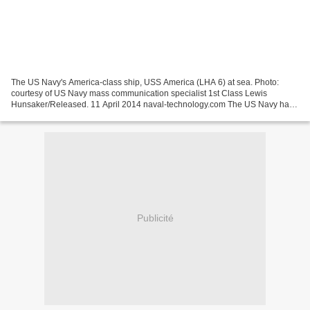
The US Navy's America-class ship, USS America (LHA 6) at sea. Photo:
courtesy of US Navy mass communication specialist 1st Class Lewis
Hunsaker/Released. 11 April 2014 naval-technology.com The US Navy has
taken delivery of the America-class large-deck...
Publicité