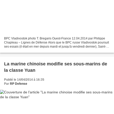
BPC Vladivostok photo T. Bregaris Ouest-France 12.04.2014 par Philippe
Chapleau – Lignes de Défense Alors que le BPC russe Vladivostok poursuit
ses essais (il était en mer depuis mardi et jusqu'à vendredi dernier), Saint-
Nazaire attend toujours les 400...
La marine chinoise modifie ses sous-marins de
la classe Yuan
Publié le 14/04/2014 à 16:35
Par
RP Defense