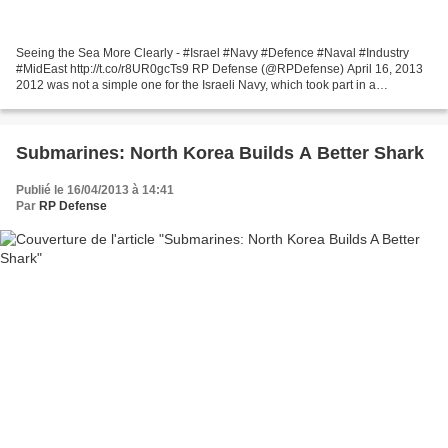
Seeing the Sea More Clearly - #Israel #Navy #Defence #Naval #Industry
#MidEast http://t.co/r8UR0gcTs9 RP Defense (@RPDefense) April 16, 2013
2012 was not a simple one for the Israeli Navy, which took part in a
diversified range of complex operational...
Submarines: North Korea Builds A Better Shark
Publié le 16/04/2013 à 14:41
Par
RP Defense