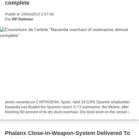
complete
Publié le 19/04/2013 à 07:50
Par
RP Defense
photo navantia.es CARTAGENA, Spain, April 18 (UPI) Spanish shipbuilder
Navantia has floated the Spanish navy's S-73 submarine, the Mistral, after
finishing 80 percent of its dry dock overhaul. Dry dock work on the vessel is
being conducted at the company's...
Phalanx Close-In-Weapon-System Delivered To