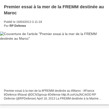
Premier essai à la mer de la FREMM destinée au
Maroc
Publié le 18/04/2013 à 11:18
Par
RP Defense
Premier essai à la mer de la #FREMM destinée au #Maroc - #France
#Defence #Naval @DCNSgroup #Défense http://t.co/rUqJNCrkOO RP
Defense (@RPDefense) April 18, 2013 La FREMM destinée à la Marine
Royale du Maroc vient d'effectuer le 17 avril sa première...