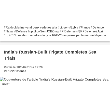
#RaidcoMarine vend deux vedettes à la #Libye - #Lybia #France #Defence
#Naval #Défense http://t.co/2emJOBi0mg RP Defense (@RPDefense) April
18, 2013 Les deux vedettes du type RPB-20 acquises par la marine libyenne
India’s Russian-Built Frigate Completes Sea
Trials
Publié le 18/04/2013 à 12:26
Par
RP Defense