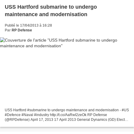
USS Hartford submarine to undergo
maintenance and modernisation
Publié le 17/04/2013 à 16:28
Par
RP Defense
USS Hartford #submarine to undergo maintenance and modernisation - #US
#Defence #Naval #industry http://t.co/AaRwI2zeOk RP Defense
(@RPDefense) April 17, 2013 17 April 2013 General Dynamics (GD) Electric
Boat has been awarded a modification contract by...