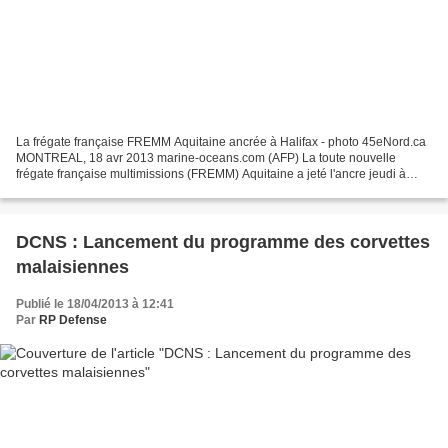
La frégate française FREMM Aquitaine ancrée à Halifax - photo 45eNord.ca
MONTREAL, 18 avr 2013 marine-oceans.com (AFP) La toute nouvelle
frégate française multimissions (FREMM) Aquitaine a jeté l'ancre jeudi à
Halifax au Canada, confirmant le succès de...
DCNS : Lancement du programme des corvettes
malaisiennes
Publié le 18/04/2013 à 12:41
Par
RP Defense