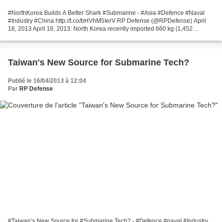
#NorthKorea Builds A Better Shark #Submarine - #Asia #Defence #Naval
#Industry #China http://t.co/bHVhM5IerV RP Defense (@RPDefense) April
16, 2013 April 16, 2013: North Korea recently imported 660 kg (1,452
pounds) of silver from China, which is a lot...
Taiwan's New Source for Submarine Tech?
Publié le 16/04/2013 à 12:04
Par
RP Defense
#Taiwan’s New Source for #Submarine Tech? - #Defence #naval #Industry