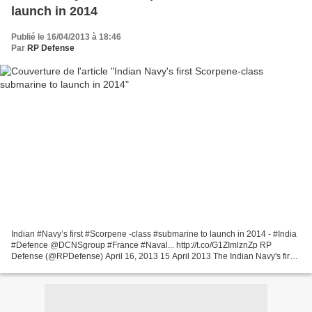
launch in 2014
Publié le 16/04/2013 à 18:46
Par
RP Defense
Indian #Navy’s first #Scorpene -class #submarine to launch in 2014 - #India
#Defence @DCNSgroup #France #Naval... http://t.co/G1ZImlznZp RP
Defense (@RPDefense) April 16, 2013 15 April 2013 The Indian Navy's first
Scorpene-class submarine (SSK) will be...