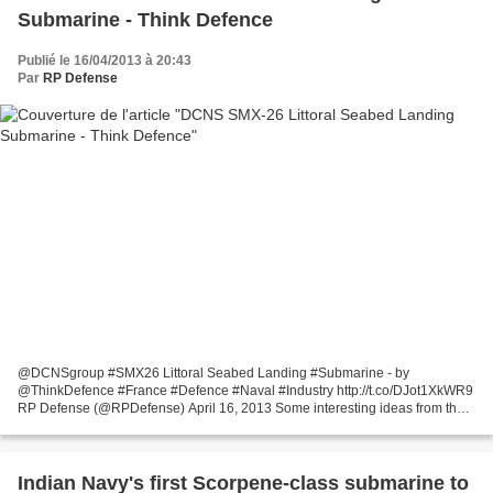
Submarine - Think Defence
Publié le 16/04/2013 à 20:43
Par
RP Defense
@DCNSgroup #SMX26 Littoral Seabed Landing #Submarine - by
@ThinkDefence #France #Defence #Naval #Industry http://t.co/DJot1XkWR9
RP Defense (@RPDefense) April 16, 2013 Some interesting ideas from the
ever imaginative DCNS graphic design team. The SMX-26...
Indian Navy's first Scorpene-class submarine to