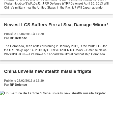
#Asia http://t.co/BWPz0eJ1nJ RP Defense (@RPDefense) April 16, 2013 Will
China's military rival the United States' in the Pacific? Will Japan abandon
the constitutional fetters on its...
Newest LCS Suffers Fire at Sea, Damage ‘Minor’
Publié le 15/04/2013 à 17:20
Par
RP Defense
The Coronado, seen at its christening in January 2012, is the fourth LCS for
the U.S. Navy. Apr. 14, 2013 By CHRISTOPHER P. CAVAS – Defense News
WASHINGTON — Fire broke out aboard the littoral combat ship Coronado
late Friday morning while the vessel...
China unveils new stealth missile frigate
Publié le 27/02/2013 à 12:39
Par
RP Defense