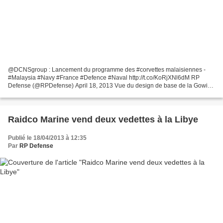
@DCNSgroup : Lancement du programme des #corvettes malaisiennes -
#Malaysia #Navy #France #Defence #Naval http://t.co/KoRjXNl6dM RP
Defense (@RPDefense) April 18, 2013 Vue du design de base de la Gowind
Combat, à partir duquel les bâtiments malaisiens...
Raidco Marine vend deux vedettes à la Libye
Publié le 18/04/2013 à 12:35
Par
RP Defense