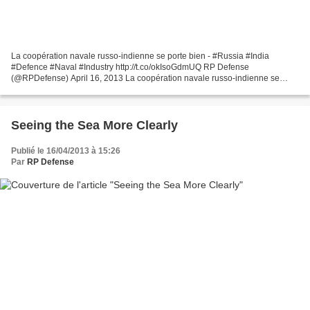
La coopération navale russo-indienne se porte bien - #Russia #India
#Defence #Naval #Industry http://t.co/okIsoGdmUQ RP Defense
(@RPDefense) April 16, 2013 La coopération navale russo-indienne se
porte bien. En perspective : une nouvelle commande portant...
Seeing the Sea More Clearly
Publié le 16/04/2013 à 15:26
Par
RP Defense