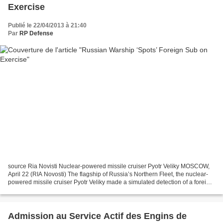
Exercise
Publié le 22/04/2013 à 21:40
Par
RP Defense
source Ria Novisti Nuclear-powered missile cruiser Pyotr Veliky MOSCOW,
April 22 (RIA Novosti) The flagship of Russia’s Northern Fleet, the nuclear-
powered missile cruiser Pyotr Veliky made a simulated detection of a foreign
submarine in the Barents Sea...
Admission au Service Actif des Engins de