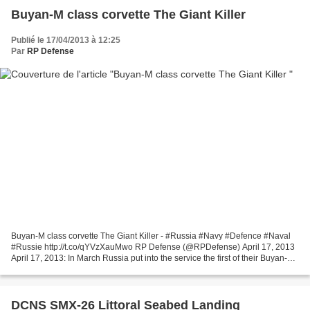
Buyan-M class corvette The Giant Killer
Publié le 17/04/2013 à 12:25
Par
RP Defense
Buyan-M class corvette The Giant Killer - #Russia #Navy #Defence #Naval
#Russie http://t.co/qYVzXauMwo RP Defense (@RPDefense) April 17, 2013
April 17, 2013: In March Russia put into the service the first of their Buyan-M
class corvettes. This is one...
DCNS SMX-26 Littoral Seabed Landing