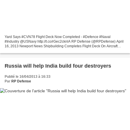
Yard Says #CVN78 Flight Deck Now Completed - #Defence #Naval
#Industry @USNavy http://t.co/rGec2cknlA RP Defense (@RPDefense) April
16, 2013 Newport News Shipbuilding Completes Flight Deck On Aircraft
Carrier Gerald R. Ford (Source: Huntington Ingalls...
Russia will help India build four destroyers
Publié le 16/04/2013 à 16:33
Par
RP Defense