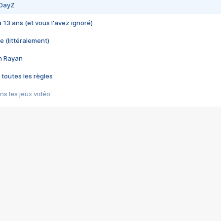
 DayZ
 a 13 ans (et vous l'avez ignoré)
e (littéralement)
im Rayan
 toutes les règles
s les jeux vidéo
us choquant de Rockstar ? - Le scandale BULLY
e plus moche de Steam
du RÊVE tourne au CAUCHEMAR
pendant 8 heures
it… à tort
umiliés par un jeu vidéo
ire - Final Fantasy 8