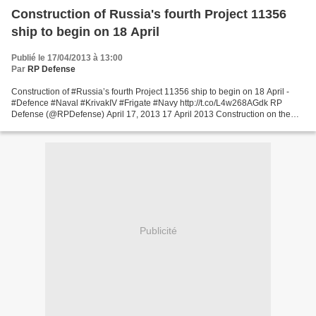
Construction of Russia's fourth Project 11356
ship to begin on 18 April
Publié le 17/04/2013 à 13:00
Par
RP Defense
Construction of #Russia’s fourth Project 11356 ship to begin on 18 April -
#Defence #Naval #KrivakIV #Frigate #Navy http://t.co/L4w268AGdk RP
Defense (@RPDefense) April 17, 2013 17 April 2013 Construction on the
Russian Navy's fourth Krivak IV-class (Project...
Publicité