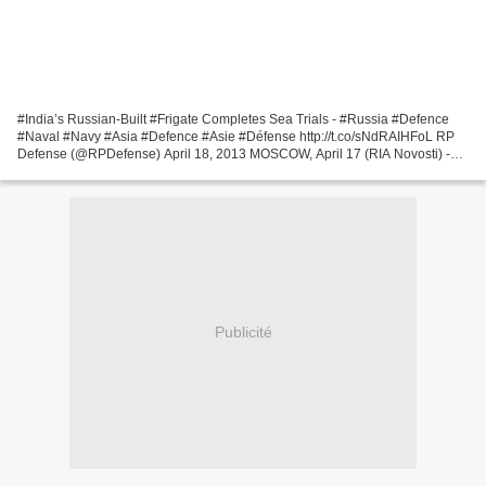
#India’s Russian-Built #Frigate Completes Sea Trials - #Russia #Defence
#Naval #Navy #Asia #Defence #Asie #Défense http://t.co/sNdRAIHFoL RP
Defense (@RPDefense) April 18, 2013 MOSCOW, April 17 (RIA Novosti) -
The last in a series of three frigates that...
Publicité