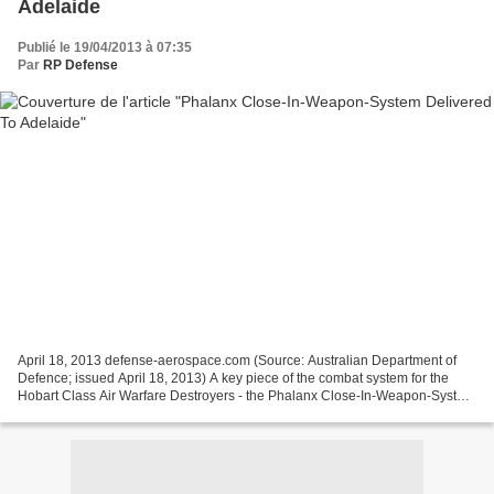
Adelaide
Publié le 19/04/2013 à 07:35
Par
RP Defense
April 18, 2013 defense-aerospace.com (Source: Australian Department of
Defence; issued April 18, 2013) A key piece of the combat system for the
Hobart Class Air Warfare Destroyers - the Phalanx Close-In-Weapon-System
(CIWS) - has arrived in Adelaide....