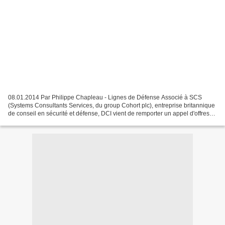
08.01.2014 Par Philippe Chapleau - Lignes de Défense Associé à SCS
(Systems Consultants Services, du group Cohort plc), entreprise britannique
de conseil en sécurité et défense, DCI vient de remporter un appel d'offres
lancé par l'Agence européenne de...