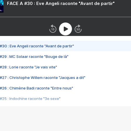
FACE A #30 : Eve Angeli raconte "Avant de partir"
#30 : Eve Angeli raconte "Avant de partir"
#29 : MC Solaar raconte "Bouge de là"
28 : Lorie raconte "Je vais vite"
#27 : Christophe Willem raconte "Jacques a dit"
#26 : Chimène Badi raconte "Entre nous"
#25 : Indochine raconte "3e sexe"
#24 : Zaho raconte "C'est chelou"
#23 : Patrick Bruel raconte "Au café des délices"
#22 : Kyo raconte "Le chemin"