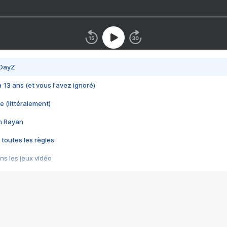
 DayZ
 a 13 ans (et vous l'avez ignoré)
e (littéralement)
im Rayan
 toutes les règles
s les jeux vidéo
us choquant de Rockstar ? - Le scandale BULLY
e plus moche de Steam
du RÊVE tourne au CAUCHEMAR