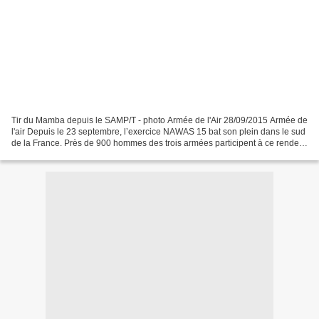
Tir du Mamba depuis le SAMP/T - photo Armée de l'Air 28/09/2015 Armée de
l'air Depuis le 23 septembre, l’exercice NAWAS 15 bat son plein dans le sud
de la France. Près de 900 hommes des trois armées participent à ce rendez-
vous majeur de la défense surface-air....