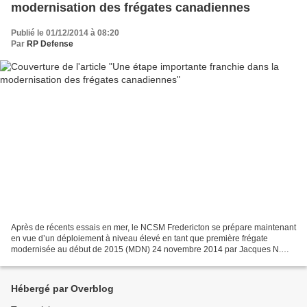
modernisation des frégates canadiennes
Publié le 01/12/2014 à 08:20
Par
RP Defense
Après de récents essais en mer, le NCSM Fredericton se prépare maintenant
en vue d’un déploiement à niveau élevé en tant que première frégate
modernisée au début de 2015 (MDN) 24 novembre 2014 par Jacques N.
Godbout - 45eNord.ca Le Canada investit 4,3...
Hébergé par Overblog