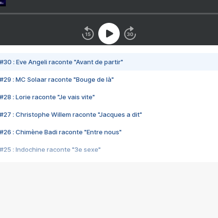
#30 : Eve Angeli raconte "Avant de partir"
#29 : MC Solaar raconte "Bouge de là"
28 : Lorie raconte "Je vais vite"
#27 : Christophe Willem raconte "Jacques a dit"
#26 : Chimène Badi raconte "Entre nous"
#25 : Indochine raconte "3e sexe"
#24 : Zaho raconte "C'est chelou"
#23 : Patrick Bruel raconte "Au café des délices"
#22 : Kyo raconte "Le chemin"