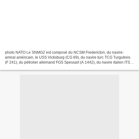
photo NATO Le SNMG2 est composé du NCSM Fredericton, du navire-
amiral américain, le USS Vicksburg (CG 69), du navire turc TCG Turgutreis
(F 241), du pétrolier allemand FGS Spessart (A 1442), du navire italien ITS
Aliseo (F 574) et du navire roumain ROS...