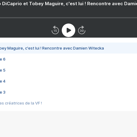
 DiCaprio et Tobey Maguire, c'est lui ! Rencontre avec Dam
bey Maguire, c'est lui ! Rencontre avec Damien Witecka
e 6
e 5
e 4
e 3
s créatrices de la VF !
e 2
e 1
e Mektoub My Love arrive enfin ! Rencontre avec Shaïn Boumedine et Sal