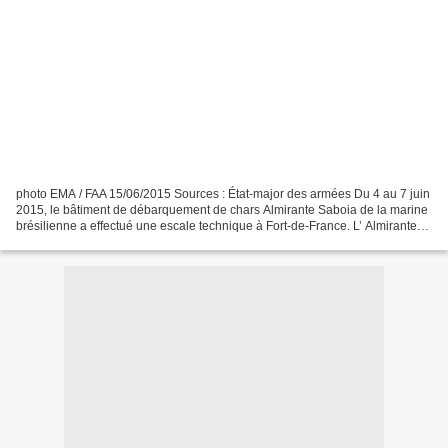
photo EMA / FAA 15/06/2015 Sources : État-major des armées Du 4 au 7 juin
2015, le bâtiment de débarquement de chars Almirante Saboia de la marine
brésilienne a effectué une escale technique à Fort-de-France. L’ Almirante
Saboia , qui a appareillé de...