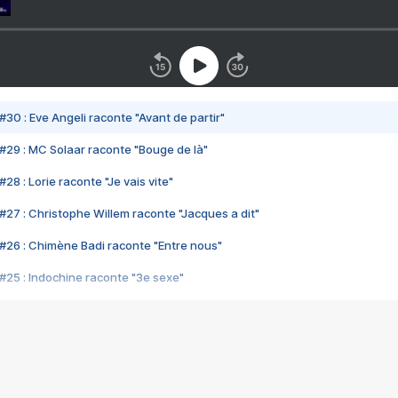
#30 : Eve Angeli raconte "Avant de partir"
#29 : MC Solaar raconte "Bouge de là"
28 : Lorie raconte "Je vais vite"
#27 : Christophe Willem raconte "Jacques a dit"
#26 : Chimène Badi raconte "Entre nous"
#25 : Indochine raconte "3e sexe"
#24 : Zaho raconte "C'est chelou"
#23 : Patrick Bruel raconte "Au café des délices"
#22 : Kyo raconte "Le chemin"