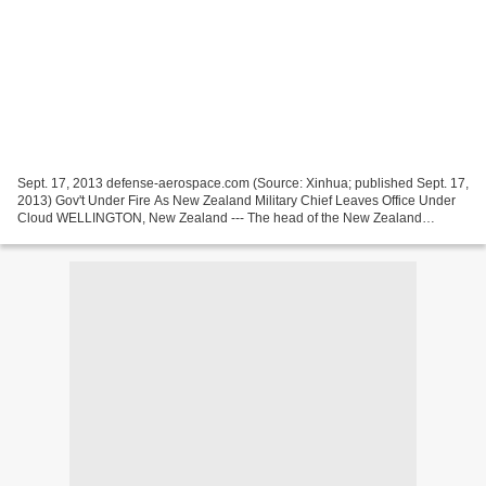
Sept. 17, 2013 defense-aerospace.com (Source: Xinhua; published Sept. 17,
2013) Gov't Under Fire As New Zealand Military Chief Leaves Office Under
Cloud WELLINGTON, New Zealand --- The head of the New Zealand
Defence Force (NZDF) is to leave office, the...