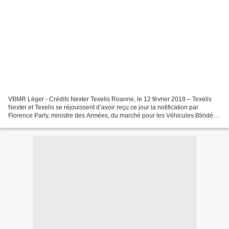
VBMR Léger - Crédits Nexter Texelis Roanne, le 12 février 2018 – Texelis
Nexter et Texelis se réjouissent d’avoir reçu ce jour la notification par
Florence Parly, ministre des Armées, du marché pour les Véhicules Blindés
Multi-Rôles (VBMR) Légers de l’armée...