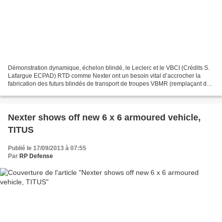
Démonstration dynamique, échelon blindé, le Leclerc et le VBCI (Crédits S.
Lafargue ECPAD) RTD comme Nexter ont un besoin vital d’accrocher la
fabrication des futurs blindés de transport de troupes VBMR (remplaçant des
VAB) et EBRC 19/09 Par Alain Ruello...
Nexter shows off new 6 x 6 armoured vehicle,
TITUS
Publié le 17/09/2013 à 07:55
Par
RP Defense