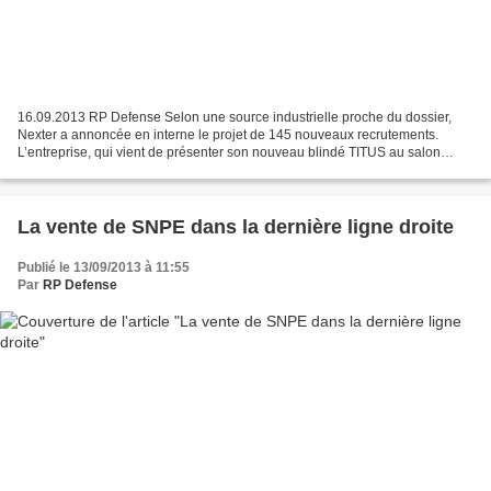
16.09.2013 RP Defense Selon une source industrielle proche du dossier,
Nexter a annoncée en interne le projet de 145 nouveaux recrutements.
L’entreprise, qui vient de présenter son nouveau blindé TITUS au salon
DSEI, envisage de lancer le recrutement...
La vente de SNPE dans la dernière ligne droite
Publié le 13/09/2013 à 11:55
Par
RP Defense