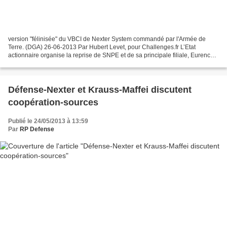
version "félinisée" du VBCI de Nexter System commandé par l'Armée de
Terre. (DGA) 26-06-2013 Par Hubert Levet, pour Challenges.fr L’Etat
actionnaire organise la reprise de SNPE et de sa principale filiale, Eurenco,
sous l’égide de Nexter. L’opération...
Défense-Nexter et Krauss-Maffei discutent
coopération-sources
Publié le 24/05/2013 à 13:59
Par
RP Defense