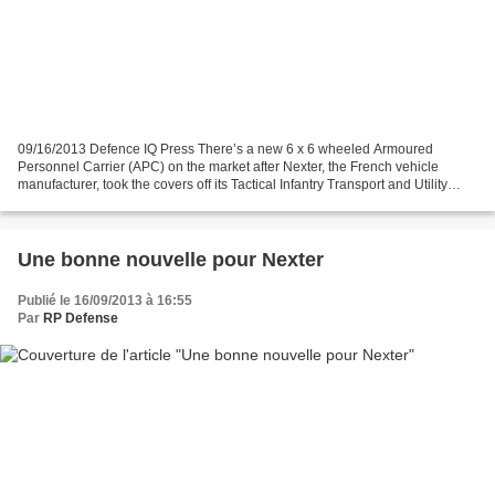
09/16/2013 Defence IQ Press There’s a new 6 x 6 wheeled Armoured
Personnel Carrier (APC) on the market after Nexter, the French vehicle
manufacturer, took the covers off its Tactical Infantry Transport and Utility
System (TITUS) at DSEI last week. In...
Une bonne nouvelle pour Nexter
Publié le 16/09/2013 à 16:55
Par
RP Defense