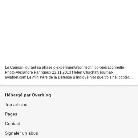
Le Caïman, durant sa phase d’expérimentation technico-opérationnelle
Photo Alexandre Paringaux 22.11.2013 Helen Chachaty journal-
aviation.com Le ministère de la Défense a indiqué hier que trois hélicoptères
NH90 TTH (version terre) ainsi que leurs équipages...
Hébergé par Overblog
Top articles
Pages
Contact
Signaler un abus