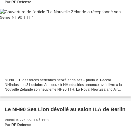
Par
RP Defense
NH90 TTH des forces aériennes neozélandaises – photo A. Pecchi
NHIndustries 31 octobre Aerobuzz.fr NHIndustries annonce avoir livré à la
Nouvelle Zélande son neuvième NH90 TTH. La Royal New Zealand Air
Force qui opère désormais 8 NH90 TTH dans leur configuration...
Le NH90 Sea Lion dévoilé au salon ILA de Berlin
Publié le 27/05/2014 à 11:50
Par
RP Defense