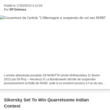
Publié le 17/02/2015 à 11:50
Par
RP Defense
L’armée allemande possède 28 NH90TTH photo NHIndustries 11 février
2015 par Gil Roy – Aerobuzz.fr La Bundeswehr décide de suspendre
provisoirement sa flotte de NH90, suite à un incident survenu à l’un de ses
hélicoptères en Afghanistan, en juin 2014....
Sikorsky Set To Win Quarrelsome Indian
Contest