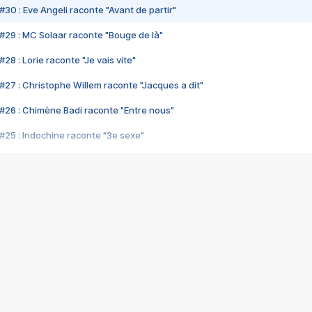
#30 : Eve Angeli raconte "Avant de partir"
#29 : MC Solaar raconte "Bouge de là"
28 : Lorie raconte "Je vais vite"
#27 : Christophe Willem raconte "Jacques a dit"
#26 : Chimène Badi raconte "Entre nous"
#25 : Indochine raconte "3e sexe"
#24 : Zaho raconte "C'est chelou"
#23 : Patrick Bruel raconte "Au café des délices"
#22 : Kyo raconte "Le chemin"
#21 : Nolwenn Leroy raconte "Cassé"
#20 : Patrick Hernandez raconte "Born to be alive"
#19 : Lorie raconte "Près de moi"
#18 : Michael Jones raconte "A nos actes manqués" (avec Jean-Jacque