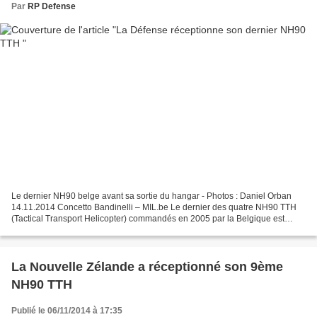
Par
RP Defense
Le dernier NH90 belge avant sa sortie du hangar - Photos : Daniel Orban
14.11.2014 Concetto Bandinelli – MIL.be Le dernier des quatre NH90 TTH
(Tactical Transport Helicopter) commandés en 2005 par la Belgique est
officiellement devenu la propriété de...
La Nouvelle Zélande a réceptionné son 9ème
NH90 TTH
Publié le 06/11/2014 à 17:35