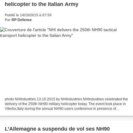
helicopter to the Italian Army
Publié le 14/10/2015 à 07:50
Par
RP Defense
photo NHIndustries 13.10.2015 by NHIndustries NHIndustries celebrated the
delivery of the 250th NH90 military helicopter today. The event took place in
Viterbo,Italy during the annual NH90 users conference in presence of
Brigadier General Antonio Bettelli...
L’Allemagne a suspendu de vol ses NH90