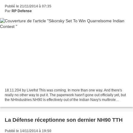
Publié le 21/11/2014 à 07:35
Par
RP Defense
18.11.204 by Livefist This was coming. In more than one way. And there's
really no other way to put it. The paperwork hasn't gone out officially yet, but
the NHIndustries NH90 is effectively out of the Indian Navy's multirole
helicopter (MRH) contest,...
La Défense réceptionne son dernier NH90 TTH
Publié le 14/11/2014 à 19:50