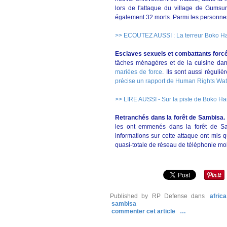
lors de l'attaque du village de Gumsur
également 32 morts. Parmi les personnes
>> ECOUTEZ AUSSI : La terreur Boko H
Esclaves sexuels et combattants forc
tâches ménagères et de la cuisine da
mariées de force
. Ils sont aussi régul
précise un rapport de Human Rights Wa
>> LIRE AUSSI - Sur la piste de Boko Ha
Retranchés dans la forêt de Sambisa.
les ont emmenés dans la forêt de Samb
informations sur cette attaque ont mis 
quasi-totale de réseau de téléphonie mob
Published by RP Defense
dans
afric
sambisa
commenter cet article
…