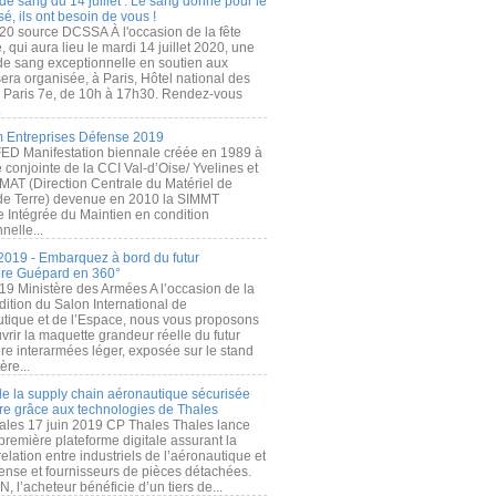
de sang du 14 juillet : Le sang donné pour le
é, ils ont besoin de vous !
20 source DCSSA À l'occasion de la fête
, qui aura lieu le mardi 14 juillet 2020, une
 de sang exceptionnelle en soutien aux
era organisée, à Paris, Hôtel national des
s Paris 7e, de 10h à 17h30. Rendez-vous
.
 Entreprises Défense 2019
FED Manifestation biennale créée en 1989 à
ive conjointe de la CCI Val-d’Oise/ Yvelines et
MAT (Direction Centrale du Matériel de
de Terre) devenue en 2010 la SIMMT
e Intégrée du Maintien en condition
nelle...
2019 - Embarquez à bord du futur
ère Guépard en 360°
19 Ministère des Armées A l’occasion de la
ition du Salon International de
utique et de l’Espace, nous vous proposons
rir la maquette grandeur réelle du futur
ère interarmées léger, exposée sur le stand
ère...
 de la supply chain aéronautique sécurisée
re grâce aux technologies de Thales
ales 17 juin 2019 CP Thales Thales lance
première plateforme digitale assurant la
elation entre industriels de l’aéronautique et
fense et fournisseurs de pièces détachées.
, l’acheteur bénéficie d’un tiers de...