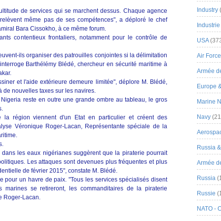
Industry
ultitude de services qui se marchent dessus. Chaque agence
e relèvent même pas de ses compétences", a déploré le chef
Industrie
'amiral Bara Cissokho, à ce même forum.
tants contentieux frontaliers, notamment pour le contrôle de
USA
(37
vent-ils organiser des patrouilles conjointes si la délimitation
Air Force
 s'interroge Barthélémy Blédé, chercheur en sécurité maritime à
Armée de
akar.
siner et l'aide extérieure demeure limitée", déplore M. Blédé,
Europe 
 à de nouvelles taxes sur les navires.
e Nigeria reste en outre une grande ombre au tableau, le gros
Marine N
s.
Navy
(21
 la région viennent d'un Etat en particulier et créent des
nalyse Véronique Roger-Lacan, Représentante spéciale de la
Aerospa
ritime.
s.
Russia 
 dans les eaux nigérianes suggèrent que la piraterie pourrait
 politiques. Les attaques sont devenues plus fréquentes et plus
Armée de 
dentielle de février 2015", constate M. Blédé.
Russia
(
e pour un havre de paix. "Tous les services spécialisés disent
s marines se retireront, les commanditaires de la piraterie
Russie
(
me Roger-Lacan.
NATO - 