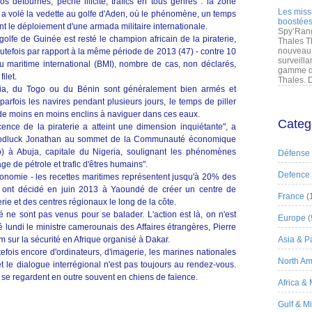
 détournés, pêche illicite, trafics en tous genres : la zone
Les miss
a a volé la vedette au golfe d'Aden, où le phénomène, un temps
boostées
t le déploiement d'une armada militaire internationale.
Spy’Rang
olfe de Guinée est resté le champion africain de la piraterie,
Thales T
nouveau 
utefois par rapport à la même période de 2013 (47) - contre 10
surveilla
u maritime international (BMI), nombre de cas, non déclarés,
gamme de
ilet.
Thales. D
ria, du Togo ou du Bénin sont généralement bien armés et
 parfois les navires pendant plusieurs jours, le temps de piller
, de moins en moins enclins à naviguer dans ces eaux.
Categ
ence de la piraterie a atteint une dimension inquiétante", a
 Goodluck Jonathan au sommet de la Communauté économique
o) à Abuja, capitale du Nigeria, soulignant les phénomènes
Défense
ge de pétrole et trafic d'êtres humains".
Defence
onomie - les recettes maritimes représentent jusqu'à 20% des
ns ont décidé en juin 2013 à Yaoundé de créer un centre de
France
(
erie et des centres régionaux le long de la côte.
 ne sont pas venus pour se balader. L'action est là, on n'est
Europe
(
é lundi le ministre camerounais des Affaires étrangères, Pierre
 sur la sécurité en Afrique organisé à Dakar.
Asia & Pa
fois encore d'ordinateurs, d'imagerie, les marines nationales
North Am
et le dialogue interrégional n'est pas toujours au rendez-vous.
 se regardent en outre souvent en chiens de faïence.
Africa &
Gulf & M