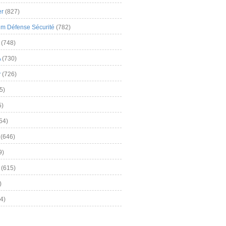
er
(827)
m Défense Sécurité
(782)
(748)
A
(730)
y
(726)
5)
5)
54)
(646)
9)
(615)
)
4)