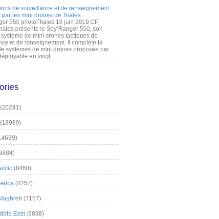
ions de surveillance et de renseignement
 par les mini drones de Thales
er 550 photoThales 18 juin 2019 CP
hales présente le Spy’Ranger 550, son
système de mini drones tactiques de
nce et de renseignement. Il complète la
 systèmes de mini drones proposée par
éployable en vingt...
ories
(20241)
(18989)
14639)
9884)
cific
(8460)
erica
(8252)
 Maghreb
(7157)
iddle East
(6838)