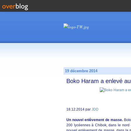
19 décembre 2014
Boko Haram a enlevé au
18.12.2014 par
JDD
Un nouvel enlèvement de masse.
Boko 
200 lycéennes à Chibok, dans le nord e
nouvel enlèvement de masse, dans la 