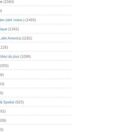
me
(1584)
3)
an (def. indus.)
(1465)
tique
(1342)
Latin America
(1182)
1126)
Video du jour
(1096)
1055)
9)
63)
0)
& Spatial
(925)
92)
838)
3)