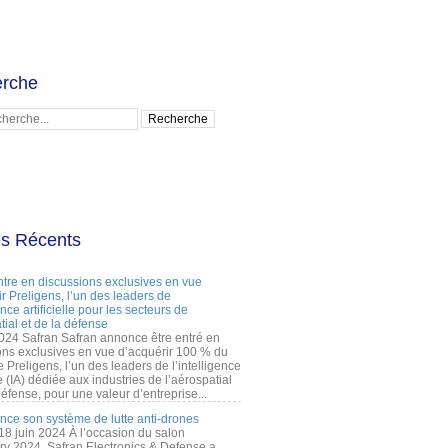
rche
es Récents
ntre en discussions exclusives en vue
r Preligens, l’un des leaders de
gence artificielle pour les secteurs de
tial et de la défense
2024 Safran Safran annonce être entré en
ons exclusives en vue d’acquérir 100 % du
e Preligens, l’un des leaders de l’intelligence
lle (IA) dédiée aux industries de l’aérospatial
défense, pour une valeur d’entreprise...
ance son système de lutte anti-drones
 18 juin 2024 À l’occasion du salon
ry 2024, Safran Electronics & Defense a