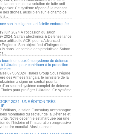
e lancement de sa solution de lutte anti-
kyjacker. Ce système répond à la menace
te des drones, aussi bien sur le champ de
u’à...
nce son intelligence artificielle embarquée
 19 juin 2024 À l’occasion du salon
ry 2024, Safran Electronics & Defense lance
gence artificielle ACE, pour « Advanced
 Engine ». Son objectif est d’intégrer des
s IA dans l’ensemble des produits de Safran
cs...
a fournir un deuxième système de défense
à l’Ukraine pour contribuer à la protection
rritoire
ales 07/06/2024 Thales Group Sous l’égide
ère des Armées français, le ministère de la
ukrainien a signé un contrat pour la
re d’un second système complet de défense
 Thales pour protéger l’Ukraine. Ce système
ORY 2024 : UNE ÉDITION TRÈS
UE
7 éditions, le salon Eurosatory accompagne
tions mondiales du secteur de la Défense et
curité. Notre décennie est marquée par une
ion de l’histoire et l’instauration progressive
el ordre mondial. Ainsi, dans un...