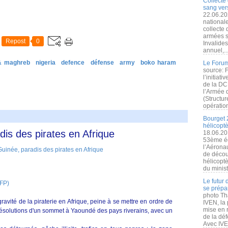
Collecte 
sang vers
22.06.20
nationale
collecte
armées s
Repost
0
Invalide
annuel,..
 & maghreb
nigeria
defence
défense
army
boko haram
Le Forum
source: 
l’initiat
de la DC
l’Armée 
(Structur
opération
Bourget 
hélicopt
dis des pirates en Afrique
18.06.20
53ème éd
l’Aérona
de découv
hélicopt
du minist
Le futur
AFP)
se prépa
photo Th
avité de la piraterie en Afrique, peine à se mettre en ordre de
IVEN, la 
mise en r
s résolutions d'un sommet à Yaoundé des pays riverains, avec un
de la dé
Avec IVEN