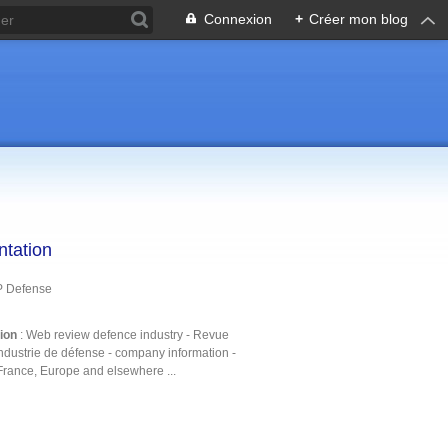
Connexion
+
Créer mon blog
ntation
P Defense
tion
: Web review defence industry - Revue
ndustrie de défense - company information -
France, Europe and elsewhere ...