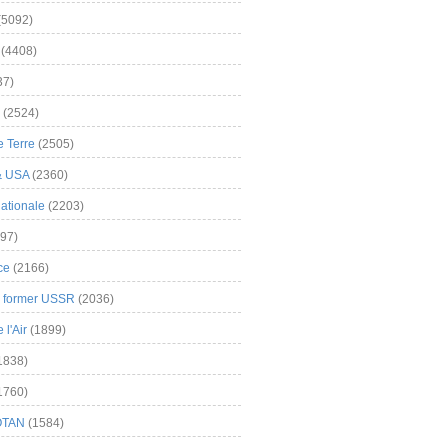
(5092)
(4408)
37)
(2524)
 Terre
(2505)
& USA
(2360)
ationale
(2203)
97)
ce
(2166)
& former USSR
(2036)
l'Air
(1899)
1838)
1760)
OTAN
(1584)