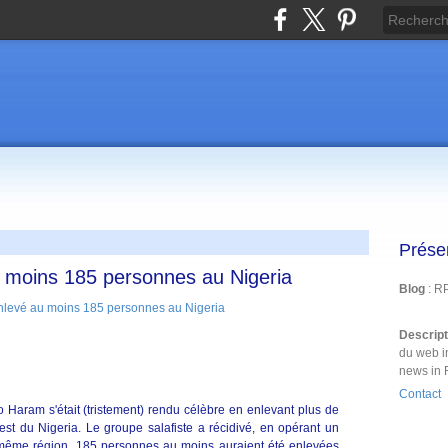
Prése
 moins 185 personnes au Nigeria
Blog
: R
Descrip
du web i
news in 
Contact
Haram s'était (tristement) rendu célèbre en enlevant plus de
st du Nigeria. Le groupe salafiste a récidivé, en opérant un
même région. 185 personnes au moins auraient été enlevées