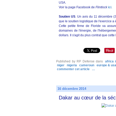
USA.
Voir la page Facebook de
Flintlock
ici
.
Soutien US
. Un avis du 11 décembre (
S
que le soutien logistique de l'exercice a
Cette petite firme de Floride va assur
domaines de l'énergie, de l'hébergement
dollars. Il s'agit du plus contrat que ce
Published by RP Defense
dans
africa
niger
nigeria
cameroun
europe & us
commenter cet article
…
16 décembre 2014
Dakar au cœur de la sécu