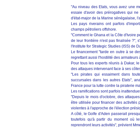
"Au niveau des Etats, vous avez une m
essaie d'avoir des prérogatives qui n
d'état-major de la Marine sénégalaise, l
Les pays riverains ont parfois d'impor
champs pétroliers offshore.
"Comment le Ghana et la Côte d'Ivoire peu
de leur frontière n'est pas finalisée ?",
l'Institute for Strategic Studies (ISS) de D
Le financement "tarde en outre à se des
regrettant aussi l'hostilité des armateurs
Pour tous les experts réunis à Dakar, l
des attaques intervenant face à ses côte
"Les pirates qui essaiment dans toute
succursales dans les autres Etats", a
France pour la lutte contre la piraterie ma
Les ramifications sont parfois inattendue
"Depuis le mois d'octobre, des attaques
être utilisée pour financer des activités
violentes à l'approche de l'élection prési
A côté, le Golfe d'Aden passerait presqu
toutefois qu'à partir du moment où le
reprendront leurs activités", prévient M