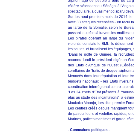
Siphonnage de pétrole à bord de cargos
côtière s'étendant du Sénégal à l'Angol
spectaculaire, a quasiment disparu devan
Sur les neuf premiers mois de 2014, le g
avec 33 attaques recensées - en recul to
au large de la Somalie, selon le Burea
passant toutefois à travers les mailles du f
Les pirates opérant au large du Nige
violents, constate le BMI. Ils détournent
les soutes, et brutalisent les équipages
"Dans le golfe de Guinée, la recrudesc
reconnu lundi le président nigérian
des Etats d'Afrique de l'Ouest (Cédéa
corollaires de "trafic de drogue, siphonna
Menacés dans leur réputation et leur éc
budgets nationaux - les Etats riverai
coordination interrégional contre la pirat
"Les 24 chefs d'Etat présents à Yaoundé
plus au stade des incantations", a estim
Moukoko Mbonjo, lors d'un premier Forum
Les centres créés depuis manquent toute
de patrouilleurs et vedettes rapides, et 
Marines, polices maritimes et garde-côte
- Connexions politiques -