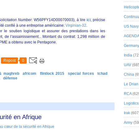
Helicopt
Continuu
olicitation Number
: W56PFY14D00070003), à lire
ici
, précise
 été confié à une entreprise américaine:
Virginian-32
.
US Navy
er le soutien logistique et assurer des prestations dans les
AGEND
, de l'assainissement... Montant du contrat: 1,298 million de
tte PME a obtenu avec le Pentagone.
German
India
(72
Repost
0
UAV
(68
 & maghreb
africom
flintlock 2015
special forces
tchad
China
(6
a
défense
Le Drian
RCA
(62
Logistics
Irak
(607
rité en Afrique
Army
(59