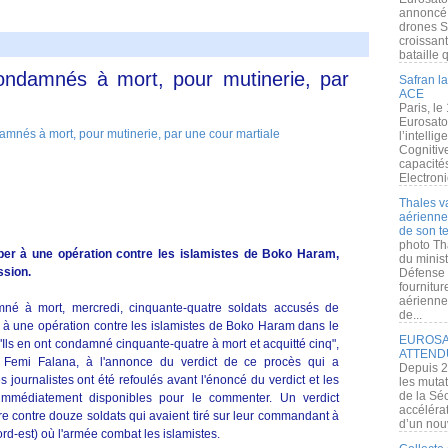
annoncé l
drones S
croissan
bataille q
 condamnés à mort, pour mutinerie, par
Safran la
ACE
Paris, le
Eurosato
l’intelli
Cognitive
capacité
Electroni
Thales v
aérienne 
de son te
photo Th
iper à une opération contre les islamistes de Boko Haram,
du minist
ssion.
Défense 
fournitu
aérienne
né à mort, mercredi, cinquante-quatre soldats accusés de
de...
er à une opération contre les islamistes de Boko Haram dans le
EUROSAT
"Ils en ont condamné cinquante-quatre à mort et acquitté cinq",
ATTEND
, Femi Falana, à l'annonce du verdict de ce procès qui a
Depuis 2
journalistes ont été refoulés avant l'énoncé du verdict et les
les muta
de la Sé
s immédiatement disponibles pour le commenter. Un verdict
accélérat
re contre douze soldats qui avaient tiré sur leur commandant à
d’un nouv
ord-est) où l'armée combat les islamistes.