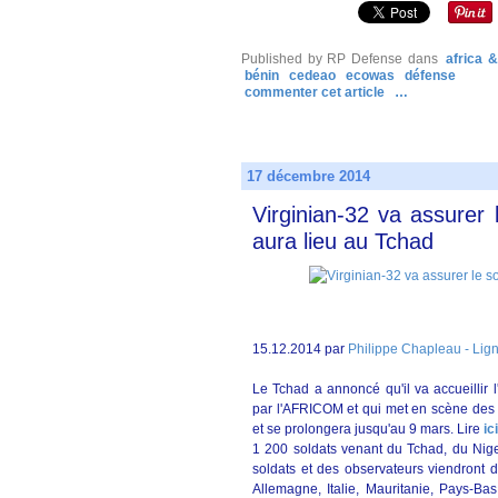
Published by RP Defense
dans
africa 
bénin
cedeao
ecowas
défense
commenter cet article
…
17 décembre 2014
Virginian-32 va assurer l
aura lieu au Tchad
15.12.2014 par
Philippe Chapleau - Lig
Le Tchad a annoncé qu'il va accueillir 
par l'AFRICOM et qui met en scène des 
et se prolongera jusqu'au 9 mars. Lire
ici
1 200 soldats venant du Tchad, du Nig
soldats et des observateurs viendront
Allemagne, Italie, Mauritanie, Pays-B