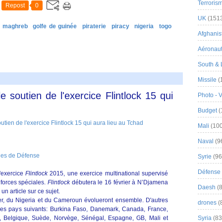
Terroris
Repost
0
UK
(151
& maghreb
golfe de guinée
piraterie
piracy
nigeria
togo
Afghanist
Aéronau
South & 
Missile
(
e soutien de l'exercice Flintlock 15 qui
Photo - 
Budget
(
Mali
(100
Naval
(9
nes de Défense
Syrie
(96
Défense 
l'exercice
Flintlock
2015,
une exercice multinational supervisé
forces spéciales.
Flintlock
débutera le 16 février à N’Djamena
Daesh
(8
un article sur ce sujet.
er, du Nigeria et du Cameroun évolueront ensemble. D'autres
drones
(
 des pays suivants: Burkina Faso, Danemark, Canada, France,
as, Belgique, Suède, Norvège, Sénégal, Espagne, GB, Mali et
Syria
(83