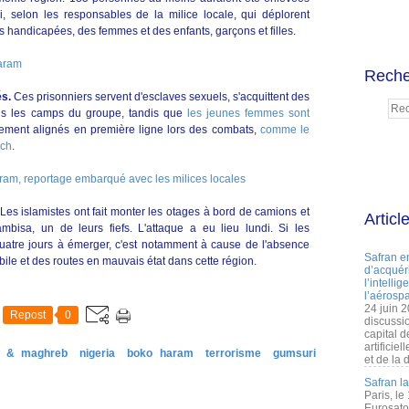
i, selon les responsables de la milice locale, qui déplorent
 handicapées, des femmes et des enfants, garçons et filles.
aram
Reche
és.
Ces prisonniers servent d'esclaves sexuels, s'acquittent des
ns les camps du groupe, tandis que
les jeunes femmes sont
ièrement alignés en première ligne lors des combats,
comme le
tch
.
ram, reportage embarqué avec les milices locales
Les islamistes ont fait monter les otages à bord de camions et
Articl
isa, un de leurs fiefs. L'attaque a eu lieu lundi. Si les
quatre jours à émerger, c'est notamment à cause de l'absence
Safran e
ile et des routes en mauvais état dans cette région.
d’acquéri
l’intelli
l’aérospa
24 juin 
Repost
0
discussi
capital d
artificie
a & maghreb
nigeria
boko haram
terrorisme
gumsuri
et de la 
Safran l
Paris, le
Eurosato