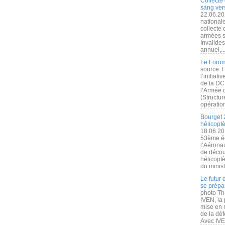
Collecte 
sang vers
22.06.20
nationale
collecte
armées s
Invalide
annuel,..
Le Forum
source: 
l’initiat
de la DC
l’Armée 
(Structur
opération
Bourget 
hélicopt
18.06.20
53ème éd
l’Aérona
de découv
hélicopt
du minist
Le futur
se prépa
photo Th
IVEN, la 
mise en r
de la dé
Avec IVEN