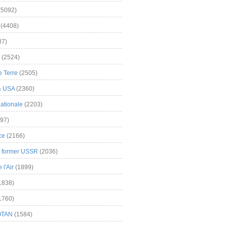
(5092)
(4408)
37)
(2524)
 Terre
(2505)
& USA
(2360)
ationale
(2203)
97)
ce
(2166)
& former USSR
(2036)
l'Air
(1899)
1838)
1760)
OTAN
(1584)