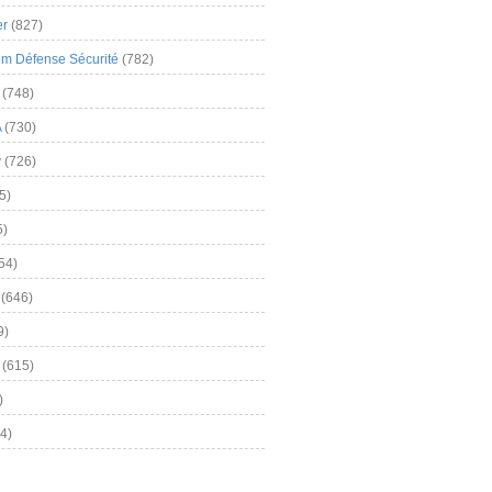
er
(827)
m Défense Sécurité
(782)
(748)
A
(730)
y
(726)
5)
5)
54)
(646)
9)
(615)
)
4)