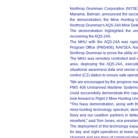
Northrop Grumman Corporation (NYSE
Manama, Bahrain, announced the succes
the demonstration, the Mine Hunting
Northrop Grumman's AQS-24A Mine Detect
The demonstration highlighted the u
recovering the AQS-24A.
The MHU with the AQS-24A was rapidl
Program Office (PMS406), NAVSEA, Na
Northrop Grumman to prove the utility o
The MHU was remotely controlled and ex
area, deploying the AQS-24A, executi
situational awareness data and sensor s
control (C2) station to ensure safe ope
"We are encouraged by the progress ma
PMS 406 Unmanned Maritime Systems p
could successfully demonstrate this capab
look forward to Flight 2 Mine Hunting Un
"This Navy demonstration, along with 
mine-hunting technology spectrum, demo
Navy and our coalition partners in defea
minefield," said Tom Jones, vice presi
The deployment of this technology exp
for day and night operations at lower op
channels and sea lines of communication