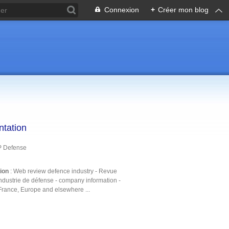
Connexion
+
Créer mon blog
ntation
P Defense
tion
: Web review defence industry - Revue
ndustrie de défense - company information -
France, Europe and elsewhere ...