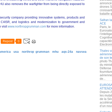
annoncé l
U also removes the warfighter from being directly exposed to
drones S
croissan
bataille q
security company providing innovative systems, products and
Safran la
 C4ISR, and logistics and modernization to government and
ACE
 visit
www.northropgrumman.com
for more information.
Paris, le
Eurosato
l’intelli
Cognitive
capacité
Repost
0
Electroni
Thales v
america
usa
northrop grumman
mhu
aqs-24a
navsea
aérienne 
de son te
photo Th
du minist
Défense 
fournitu
aérienne
de...
EUROSAT
ATTEND
Depuis 2
les muta
de la Sé
accélérat
d’un nouv