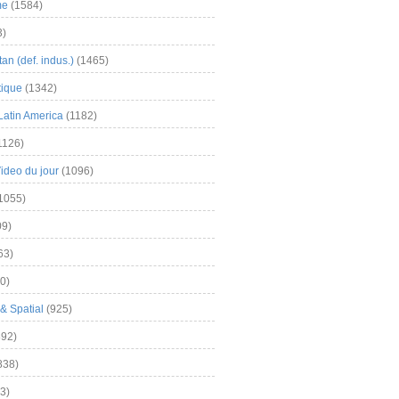
me
(1584)
3)
an (def. indus.)
(1465)
tique
(1342)
Latin America
(1182)
1126)
Video du jour
(1096)
1055)
9)
63)
0)
& Spatial
(925)
92)
838)
3)