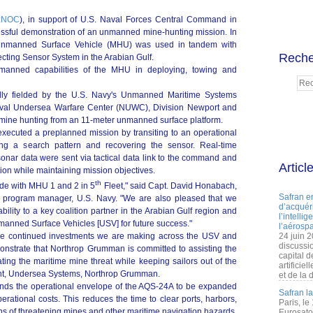
:
NOC
), in support of U.S. Naval Forces Central Command in
sful demonstration of an unmanned mine-hunting mission. In
 Unmanned Surface Vehicle (MHU) was used in tandem with
Reche
ing Sensor System in the Arabian Gulf.
nmanned capabilities of the MHU in deploying, towing and
y fielded by the U.S. Navy's Unmanned Maritime Systems
val Undersea Warfare Center (NUWC), Division Newport and
f mine hunting from an 11-meter unmanned surface platform.
ecuted a preplanned mission by transiting to an operational
ng a search pattern and recovering the sensor. Real-time
onar data were sent via tactical data link to the command and
Articl
ration while maintaining mission objectives.
th
de with MHU 1 and 2 in 5
Fleet," said Capt. David Honabach,
Safran e
rogram manager, U.S. Navy. "We are also pleased that we
d’acquéri
ility to a key coalition partner in the Arabian Gulf region and
l’intelli
manned Surface Vehicles [USV] for future success."
l’aérospa
the continued investments we are making across the USV and
24 juin 
discussi
nstrate that Northrop Grumman is committed to assisting the
capital d
ting the maritime mine threat while keeping sailors out of the
artificie
dent, Undersea Systems, Northrop Grumman.
et de la 
ands the operational envelope of the AQS-24A to be expanded
Safran l
erational costs. This reduces the time to clear ports, harbors,
Paris, le
s of threatening mines and other maritime navigation hazards.
Eurosato