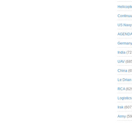
Helicopt
Continuu
US Navy
AGEND
German
India
(72
UAV
(68
China
(6
Le Drian
RCA
(62
Logistics
Irak
(607
Army
(59