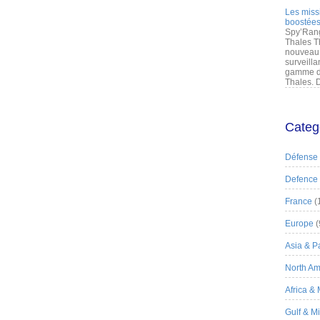
Les miss
boostées
Spy’Rang
Thales T
nouveau 
surveilla
gamme de
Thales. D
Categ
Défense
Defence
France
(
Europe
(
Asia & Pa
North Am
Africa &
Gulf & M