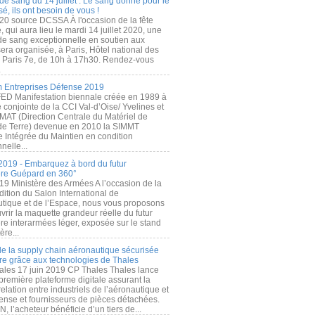
de sang du 14 juillet : Le sang donné pour le
é, ils ont besoin de vous !
20 source DCSSA À l'occasion de la fête
, qui aura lieu le mardi 14 juillet 2020, une
 de sang exceptionnelle en soutien aux
era organisée, à Paris, Hôtel national des
s Paris 7e, de 10h à 17h30. Rendez-vous
.
 Entreprises Défense 2019
FED Manifestation biennale créée en 1989 à
ive conjointe de la CCI Val-d’Oise/ Yvelines et
MAT (Direction Centrale du Matériel de
de Terre) devenue en 2010 la SIMMT
e Intégrée du Maintien en condition
nelle...
2019 - Embarquez à bord du futur
ère Guépard en 360°
19 Ministère des Armées A l’occasion de la
ition du Salon International de
utique et de l’Espace, nous vous proposons
rir la maquette grandeur réelle du futur
ère interarmées léger, exposée sur le stand
ère...
 de la supply chain aéronautique sécurisée
re grâce aux technologies de Thales
ales 17 juin 2019 CP Thales Thales lance
première plateforme digitale assurant la
elation entre industriels de l’aéronautique et
fense et fournisseurs de pièces détachées.
, l’acheteur bénéficie d’un tiers de...