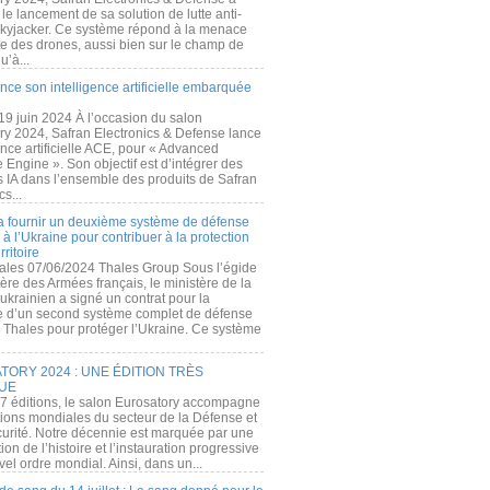
e lancement de sa solution de lutte anti-
kyjacker. Ce système répond à la menace
te des drones, aussi bien sur le champ de
u’à...
nce son intelligence artificielle embarquée
 19 juin 2024 À l’occasion du salon
ry 2024, Safran Electronics & Defense lance
gence artificielle ACE, pour « Advanced
 Engine ». Son objectif est d’intégrer des
s IA dans l’ensemble des produits de Safran
cs...
a fournir un deuxième système de défense
à l’Ukraine pour contribuer à la protection
rritoire
ales 07/06/2024 Thales Group Sous l’égide
ère des Armées français, le ministère de la
ukrainien a signé un contrat pour la
re d’un second système complet de défense
 Thales pour protéger l’Ukraine. Ce système
ORY 2024 : UNE ÉDITION TRÈS
UE
7 éditions, le salon Eurosatory accompagne
tions mondiales du secteur de la Défense et
curité. Notre décennie est marquée par une
ion de l’histoire et l’instauration progressive
el ordre mondial. Ainsi, dans un...