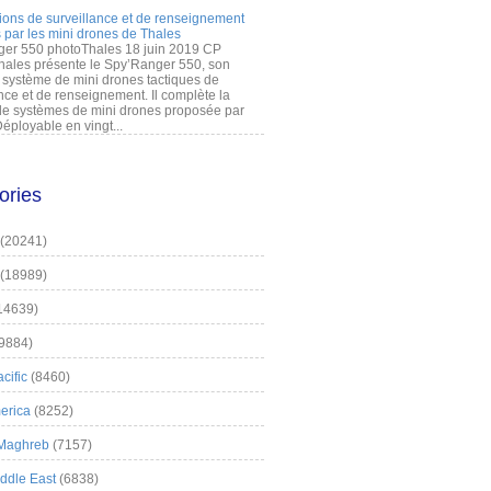
ions de surveillance et de renseignement
 par les mini drones de Thales
er 550 photoThales 18 juin 2019 CP
hales présente le Spy’Ranger 550, son
système de mini drones tactiques de
nce et de renseignement. Il complète la
 systèmes de mini drones proposée par
éployable en vingt...
ories
(20241)
(18989)
14639)
9884)
cific
(8460)
erica
(8252)
 Maghreb
(7157)
iddle East
(6838)