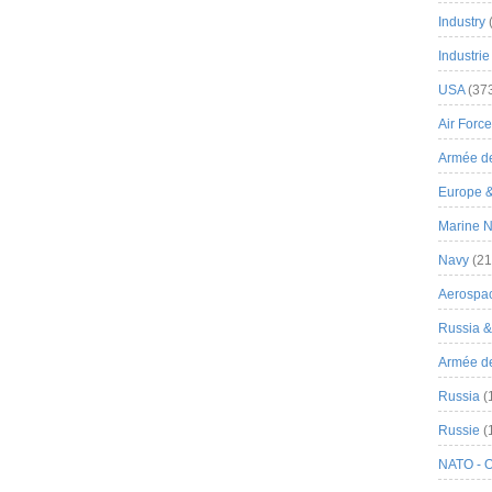
Industry
Industrie
USA
(37
Air Force
Armée de
Europe 
Marine N
Navy
(21
Aerospa
Russia 
Armée de 
Russia
(
Russie
(
NATO - 