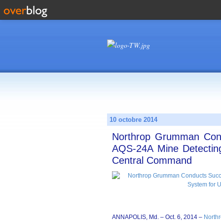
10 octobre 2014
Northrop Grumman Condu
AQS-24A Mine Detectin
Central Command
ANNAPOLIS, Md. – Oct. 6, 2014 –
North