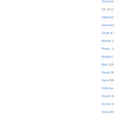
Terroris
UK
(151
Afghanist
Aéronau
South & 
Missile
(
Photo - 
Budget
(
Mali
(100
Naval
(9
Syrie
(96
Défense 
Daesh
(8
drones
(
Syria
(83