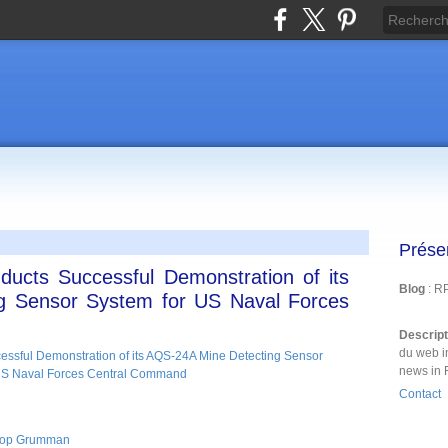
Prése
cts Successful Demonstration of its
Blog
: R
g Sensor System for US Naval Forces
Descrip
du web i
news in 
Contact
rop Grumman