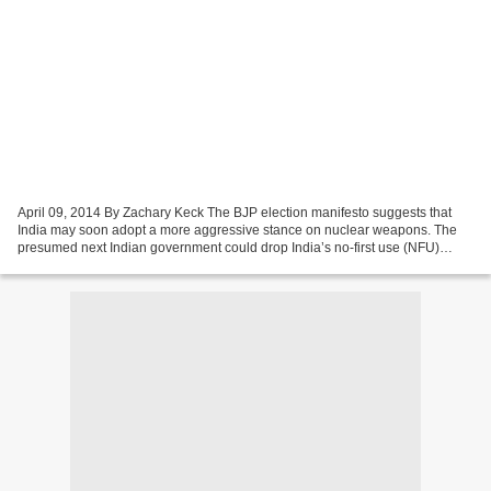
April 09, 2014 By Zachary Keck The BJP election manifesto suggests that
India may soon adopt a more aggressive stance on nuclear weapons. The
presumed next Indian government could drop India’s no-first use (NFU)
nuclear doctrine, if its new election manifesto...