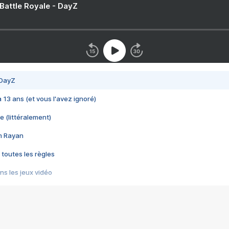
 Battle Royale - DayZ
 DayZ
 a 13 ans (et vous l'avez ignoré)
e (littéralement)
im Rayan
 toutes les règles
s les jeux vidéo
us choquant de Rockstar ? - Le scandale BULLY
e plus moche de Steam
du RÊVE tourne au CAUCHEMAR