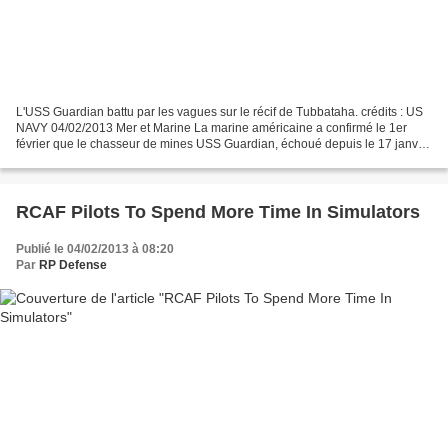
L'USS Guardian battu par les vagues sur le récif de Tubbataha. crédits : US
NAVY 04/02/2013 Mer et Marine La marine américaine a confirmé le 1er
février que le chasseur de mines USS Guardian, échoué depuis le 17 janvier
sur le récif de Tubbataha, aux...
RCAF Pilots To Spend More Time In Simulators
Publié le 04/02/2013 à 08:20
Par
RP Defense