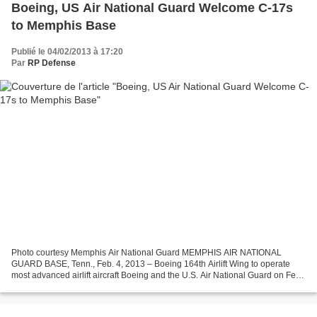
Boeing, US Air National Guard Welcome C-17s
to Memphis Base
Publié le 04/02/2013 à 17:20
Par
RP Defense
Photo courtesy Memphis Air National Guard MEMPHIS AIR NATIONAL
GUARD BASE, Tenn., Feb. 4, 2013 – Boeing 164th Airlift Wing to operate
most advanced airlift aircraft Boeing and the U.S. Air National Guard on Feb.
2 marked the 164th Airlift Wing's transition...