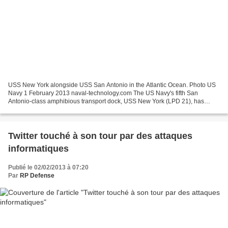
USS New York alongside USS San Antonio in the Atlantic Ocean. Photo US
Navy 1 February 2013 naval-technology.com The US Navy's fifth San
Antonio-class amphibious transport dock, USS New York (LPD 21), has
successfully completed a chemical, biological...
Twitter touché à son tour par des attaques
informatiques
Publié le 02/02/2013 à 07:20
Par
RP Defense