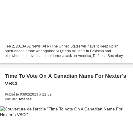
Feb 2, 2013ASDNews (AFP) The United States will have to keep up an
open-ended drone war against Al-Qaeda militants in Pakistan and
elsewhere to prevent another terror attack on America, Defense Secretary
Leon Panetta said. The assassination of Al-Qaeda...
Time To Vote On A Canadian Name For Nexter’s
VBCI
Publié le 03/02/2013 à 12:02
Par
RP Defense