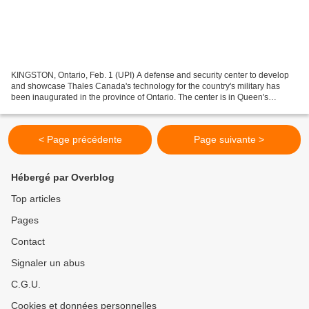
KINGSTON, Ontario, Feb. 1 (UPI) A defense and security center to develop
and showcase Thales Canada's technology for the country's military has
been inaugurated in the province of Ontario. The center is in Queen's
University's Innovation Park in Kingston....
< Page précédente
Page suivante >
Hébergé par Overblog
Top articles
Pages
Contact
Signaler un abus
C.G.U.
Cookies et données personnelles