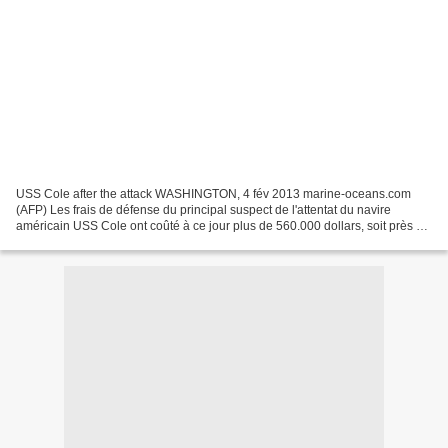
USS Cole after the attack WASHINGTON, 4 fév 2013 marine-oceans.com
(AFP) Les frais de défense du principal suspect de l'attentat du navire
américain USS Cole ont coûté à ce jour plus de 560.000 dollars, soit près du
double du montant octroyé à une affaire...