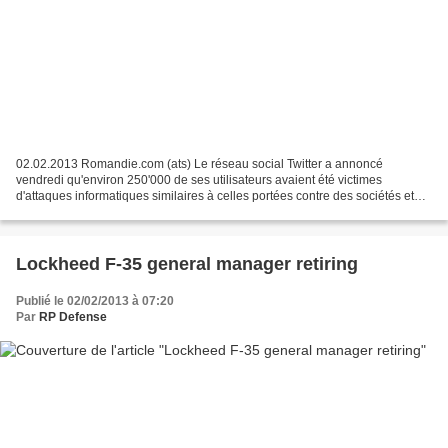
02.02.2013 Romandie.com (ats) Le réseau social Twitter a annoncé
vendredi qu'environ 250'000 de ses utilisateurs avaient été victimes
d'attaques informatiques similaires à celles portées contre des sociétés et
des médias américains. Pour Twitter, ces...
Lockheed F-35 general manager retiring
Publié le 02/02/2013 à 07:20
Par
RP Defense