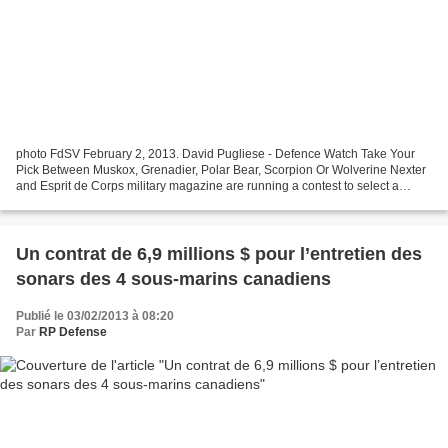
photo FdSV February 2, 2013. David Pugliese - Defence Watch Take Your
Pick Between Muskox, Grenadier, Polar Bear, Scorpion Or Wolverine Nexter
and Esprit de Corps military magazine are running a contest to select a
Canadian name for Nexter’s Close Combat...
Un contrat de 6,9 millions $ pour l’entretien des
sonars des 4 sous-marins canadiens
Publié le 03/02/2013 à 08:20
Par
RP Defense