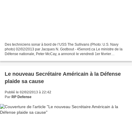
Des techniciens sonar à bord de l’USS The Sullivans (Photo: U.S. Navy
photo) 02/02/2013 par Jacques N. Godbout - 45enord.ca Le ministre de la
Défense nationale, Peter McCay, a annoncé le vendredi 1er février
l’attribution d’un de 6,6 millions$ Ultra Electronics...
Le nouveau Secrétaire Américain à la Défense
plaide sa cause
Publié le 02/02/2013 à 22:42
Par
RP Defense