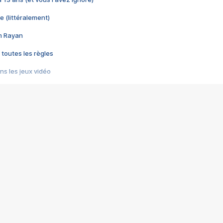
e (littéralement)
im Rayan
 toutes les règles
s les jeux vidéo
us choquant de Rockstar ? - Le scandale BULLY
e plus moche de Steam
du RÊVE tourne au CAUCHEMAR
pendant 8 heures
it… à tort
umiliés par un jeu vidéo
ire - Final Fantasy 8
ti un empire - Age of Empires