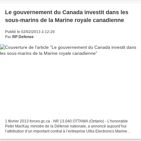
Le gouvernement du Canada investit dans les
sous-marins de la Marine royale canadienne
Publié le 02/02/2013 à 12:20
Par
RP Defense
1 février 2013 forces.gc.ca - NR 13.040 OTTAWA (Ontario) - L’honorable
Peter MacKay, ministre de la Défense nationale, a annoncé aujourd’hui
l’attribution d’un important contrat à l’entreprise Ultra Electronics Marine
Systems Inc., de Dartmouth, en Nouvelle-Écosse....