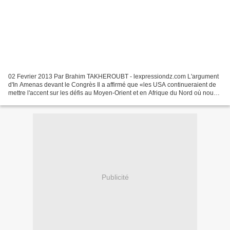
02 Fevrier 2013 Par Brahim TAKHEROUBT - lexpressiondz.com L'argument
d'In Amenas devant le Congrès Il a affirmé que «les USA continueraient de
mettre l'accent sur les défis au Moyen-Orient et en Afrique du Nord où nous
avons des intérêts nationaux clairs»....
Publicité