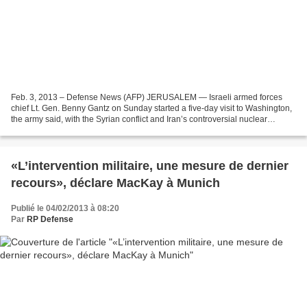
Feb. 3, 2013 – Defense News (AFP) JERUSALEM — Israeli armed forces
chief Lt. Gen. Benny Gantz on Sunday started a five-day visit to Washington,
the army said, with the Syrian conflict and Iran’s controversial nuclear
program on his agenda. “During the...
«L’intervention militaire, une mesure de dernier
recours», déclare MacKay à Munich
Publié le 04/02/2013 à 08:20
Par
RP Defense