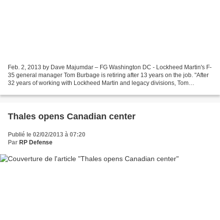
Feb. 2, 2013 by Dave Majumdar – FG Washington DC - Lockheed Martin's F-
35 general manager Tom Burbage is retiring after 13 years on the job. "After
32 years of working with Lockheed Martin and legacy divisions, Tom
Burbage has decided to retire," Lockheed...
Thales opens Canadian center
Publié le 02/02/2013 à 07:20
Par
RP Defense