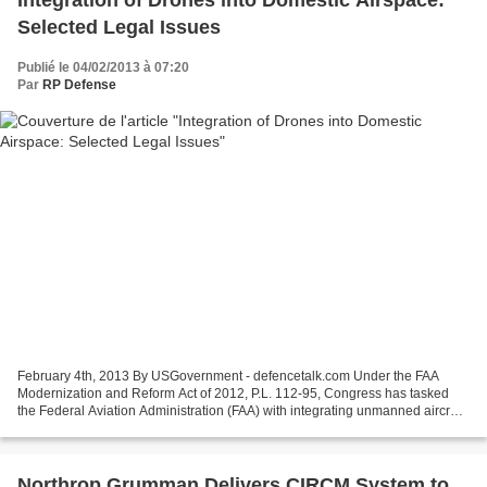
Integration of Drones into Domestic Airspace:
Selected Legal Issues
Publié le 04/02/2013 à 07:20
Par
RP Defense
February 4th, 2013 By USGovernment - defencetalk.com Under the FAA
Modernization and Reform Act of 2012, P.L. 112-95, Congress has tasked
the Federal Aviation Administration (FAA) with integrating unmanned aircraft
systems (UASs), sometimes referred to...
Northrop Grumman Delivers CIRCM System to