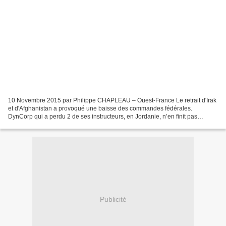
10 Novembre 2015 par Philippe CHAPLEAU – Ouest-France Le retrait d'Irak
et d'Afghanistan a provoqué une baisse des commandes fédérales.
DynCorp qui a perdu 2 de ses instructeurs, en Jordanie, n’en finit pas
d’annoncer des pertes. « Guerre » non seulement...
Publicité