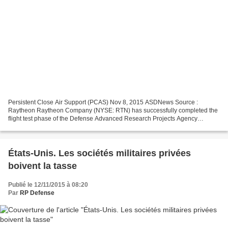
Persistent Close Air Support (PCAS) Nov 8, 2015 ASDNews Source :
Raytheon Raytheon Company (NYSE: RTN) has successfully completed the
flight test phase of the Defense Advanced Research Projects Agency
(DARPA)'s Persistent Close Air Support (PCAS) program....
États-Unis. Les sociétés militaires privées
boivent la tasse
Publié le 12/11/2015 à 08:20
Par
RP Defense