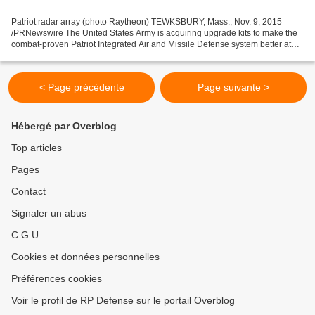
Patriot radar array (photo Raytheon) TEWKSBURY, Mass., Nov. 9, 2015
/PRNewswire The United States Army is acquiring upgrade kits to make the
combat-proven Patriot Integrated Air and Missile Defense system better at
detecting and destroying threats, cost...
< Page précédente
Page suivante >
Hébergé par Overblog
Top articles
Pages
Contact
Signaler un abus
C.G.U.
Cookies et données personnelles
Préférences cookies
Voir le profil de RP Defense sur le portail Overblog