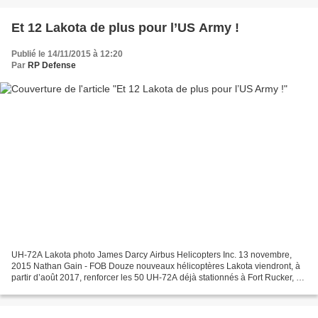
Et 12 Lakota de plus pour l’US Army !
Publié le 14/11/2015 à 12:20
Par
RP Defense
UH-72A Lakota photo James Darcy Airbus Helicopters Inc. 13 novembre,
2015 Nathan Gain - FOB Douze nouveaux hélicoptères Lakota viendront, à
partir d’août 2017, renforcer les 50 UH-72A déjà stationnés à Fort Rucker, et
destinés à former la pierre angulaire...