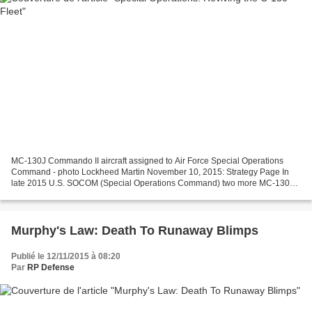
MC-130J Commando II aircraft assigned to Air Force Special Operations
Command - photo Lockheed Martin November 10, 2015: Strategy Page In
late 2015 U.S. SOCOM (Special Operations Command) two more MC-130J
all-weather transports. SOCOM has already received...
Murphy's Law: Death To Runaway Blimps
Publié le 12/11/2015 à 08:20
Par
RP Defense