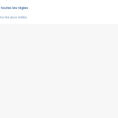
 toutes les règles
s les jeux vidéo
us choquant de Rockstar ? - Le scandale BULLY
e plus moche de Steam
du RÊVE tourne au CAUCHEMAR
pendant 8 heures
it… à tort
umiliés par un jeu vidéo
ire - Final Fantasy 8
ti un empire - Age of Empires
story DOFUS
tard, il crée l'un des pires jeux de tous les temps, MindsEye.