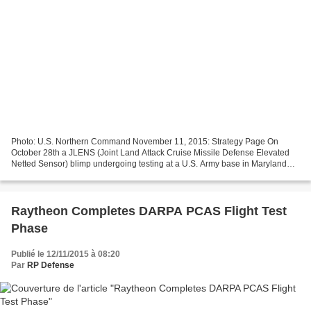
Photo: U.S. Northern Command November 11, 2015: Strategy Page On
October 28th a JLENS (Joint Land Attack Cruise Missile Defense Elevated
Netted Sensor) blimp undergoing testing at a U.S. Army base in Maryland
(north of Washington DC) broke loose and drifted...
Raytheon Completes DARPA PCAS Flight Test
Phase
Publié le 12/11/2015 à 08:20
Par
RP Defense