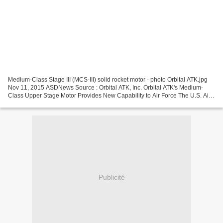
Medium-Class Stage III (MCS-III) solid rocket motor - photo Orbital ATK.jpg
Nov 11, 2015 ASDNews Source : Orbital ATK, Inc. Orbital ATK's Medium-
Class Upper Stage Motor Provides New Capability to Air Force The U.S. Air
Force and Orbital ATK (NYSE:OA)...
Publicité