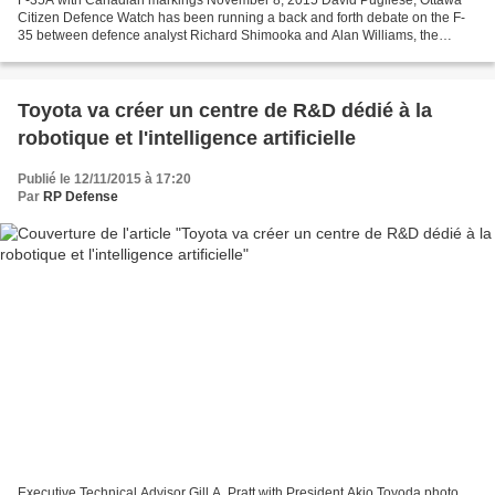
F-35A with Canadian markings November 8, 2015 David Pugliese, Ottawa
Citizen Defence Watch has been running a back and forth debate on the F-
35 between defence analyst Richard Shimooka and Alan Williams, the
former ADM Materiel at DND, who signed the...
Toyota va créer un centre de R&D dédié à la
robotique et l'intelligence artificielle
Publié le 12/11/2015 à 17:20
Par
RP Defense
Executive Technical Advisor Gill A. Pratt with President Akio Toyoda photo