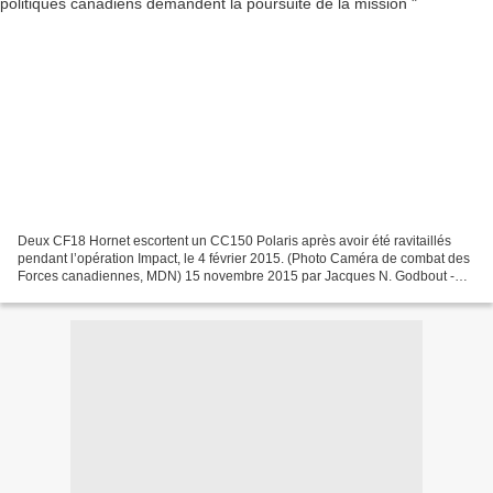
Deux CF18 Hornet escortent un CC150 Polaris après avoir été ravitaillés
pendant l’opération Impact, le 4 février 2015. (Photo Caméra de combat des
Forces canadiennes, MDN) 15 novembre 2015 par Jacques N. Godbout -
45e Nord.ca Après les attaques terroristes...