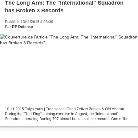
The Long Arm: The "International" Squadron
has Broken 3 Records
Publié le 13/11/2015 à 08:30
Par
RP Defense
10.11.2015 Talya Yariv | Translation: Ohad Zeltzer Zubida & Ofri Aharon
During the "Red-Flag" training exercise in August, the "International"
Squadron operating Boeing 707 aircraft broke multiple records. One of them
is the farthest direct flight in...