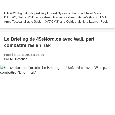
HIMARS High Mobility Artillery Rocket System - photo Lockheed Martin
DALLAS, Nov. 9, 2015 – Lockheed Martin Lockheed Martin’s (NYSE: LMT)
Army Tactical Missile System (ATACMS) and Guided Multiple Launch Rocket
System ( GMLRS ) Unitary munitions recently...
Le Briefing de 45eNord.ca avec Wali, parti
combattre l'EI en Irak
Publié le 11/11/2015 à 08:20
Par
RP Defense