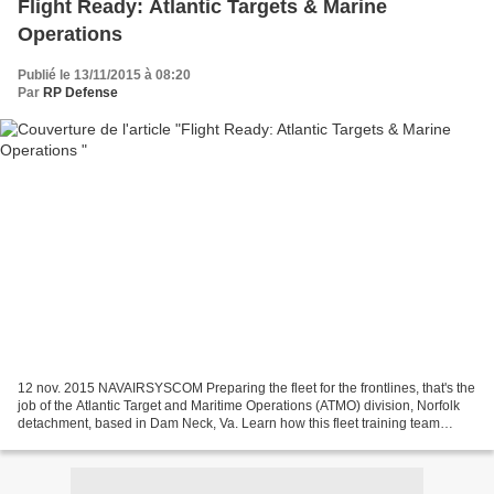
Flight Ready: Atlantic Targets & Marine
Operations
Publié le 13/11/2015 à 08:20
Par
RP Defense
12 nov. 2015 NAVAIRSYSCOM Preparing the fleet for the frontlines, that's the
job of the Atlantic Target and Maritime Operations (ATMO) division, Norfolk
detachment, based in Dam Neck, Va. Learn how this fleet training team
executes simulated attacks on...