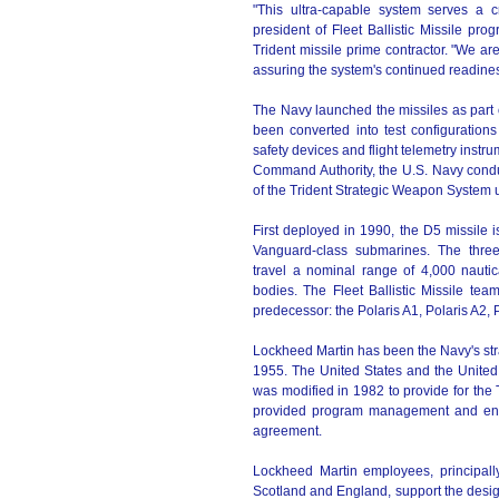
"This ultra-capable system serves a cr
president of Fleet Ballistic Missile 
Trident missile prime contractor. "We a
assuring the system's continued readiness,
The Navy launched the missiles as part
been converted into test configuration
safety devices and flight telemetry instr
Command Authority, the U.S. Navy conduc
of the Trident Strategic Weapon System un
First deployed in 1990, the D5 missile 
Vanguard-class submarines. The three-st
travel a nominal range of 4,000 nautic
bodies. The Fleet Ballistic Missile te
predecessor: the Polaris A1, Polaris A2, 
Lockheed Martin has been the Navy's stra
1955. The United States and the Unite
was modified in 1982 to provide for the
provided program management and engi
agreement.
Lockheed Martin employees, principally 
Scotland and England, support the desig