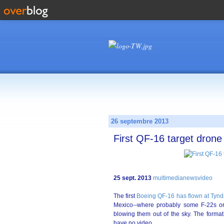
26 septembre 2013
First QF-16 target drone f
25 sept. 2013
multimedianewsvideo
The first
Boeing QF-16 has flown at Tyndal
Mexico--where probably some F-22s or 
blowing them out of the sky. The format 
have no video.