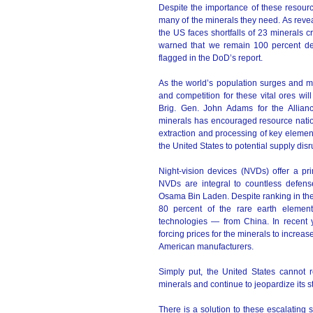
Despite the importance of these resource
many of the minerals they need. As revea
the US faces shortfalls of 23 minerals cr
warned that we remain 100 percent d
flagged in the DoD’s report.
As the world’s population surges and mi
and competition for these vital ores will
Brig. Gen. John Adams for the Allian
minerals has encouraged resource nation
extraction and processing of key elemen
the United States to potential supply disr
Night-vision devices (NVDs) offer a pr
NVDs are integral to countless defens
Osama Bin Laden. Despite ranking in the t
80 percent of the rare earth elem
technologies — from China. In recent y
forcing prices for the minerals to increa
American manufacturers.
Simply put, the United States cannot 
minerals and continue to jeopardize its s
There is a solution to these escalating