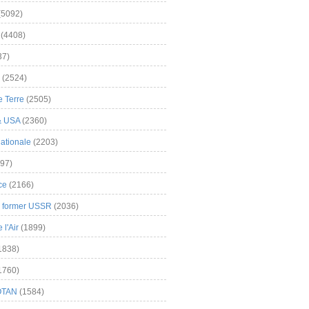
(5092)
(4408)
37)
(2524)
 Terre
(2505)
& USA
(2360)
ationale
(2203)
97)
ce
(2166)
& former USSR
(2036)
l'Air
(1899)
1838)
1760)
OTAN
(1584)