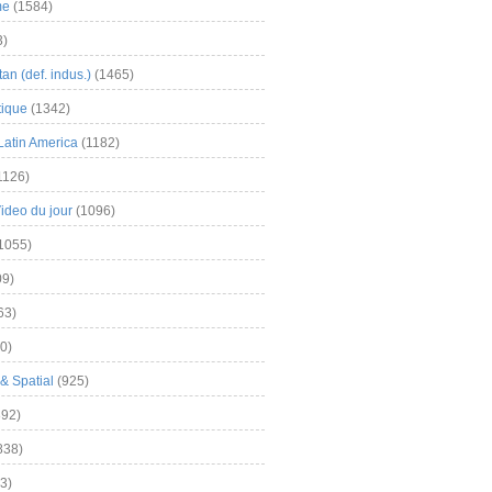
me
(1584)
3)
an (def. indus.)
(1465)
tique
(1342)
Latin America
(1182)
1126)
Video du jour
(1096)
1055)
9)
63)
0)
& Spatial
(925)
92)
838)
3)