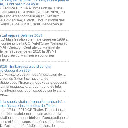
de sang du 14 juillet : Le sang donné pour le
é, ils ont besoin de vous !
20 source DCSSA À l'occasion de la fête
, qui aura lieu le mardi 14 juillet 2020, une
 de sang exceptionnelle en soutien aux
era organisée, à Paris, Hôtel national des
s Paris 7e, de 10h à 17h30. Rendez-vous
.
 Entreprises Défense 2019
FED Manifestation biennale créée en 1989 à
ive conjointe de la CCI Val-d’Oise/ Yvelines et
MAT (Direction Centrale du Matériel de
de Terre) devenue en 2010 la SIMMT
e Intégrée du Maintien en condition
nelle...
2019 - Embarquez à bord du futur
ère Guépard en 360°
19 Ministère des Armées A l’occasion de la
ition du Salon International de
utique et de l’Espace, nous vous proposons
rir la maquette grandeur réelle du futur
ère interarmées léger, exposée sur le stand
ère...
 de la supply chain aéronautique sécurisée
re grâce aux technologies de Thales
ales 17 juin 2019 CP Thales Thales lance
première plateforme digitale assurant la
elation entre industriels de l’aéronautique et
fense et fournisseurs de pièces détachées.
, l’acheteur bénéficie d’un tiers de...