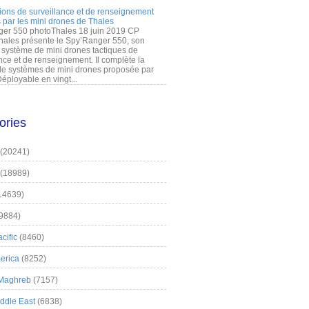
ions de surveillance et de renseignement
 par les mini drones de Thales
er 550 photoThales 18 juin 2019 CP
hales présente le Spy’Ranger 550, son
système de mini drones tactiques de
nce et de renseignement. Il complète la
 systèmes de mini drones proposée par
éployable en vingt...
ories
(20241)
(18989)
14639)
9884)
cific
(8460)
erica
(8252)
 Maghreb
(7157)
iddle East
(6838)