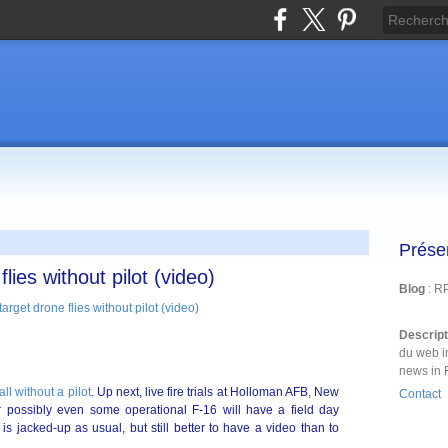
Prése
lies without pilot (video)
Blog
: R
Descrip
du web i
news in 
l without a pilot
. Up next, live fire trials at Holloman AFB, New
Contact
possibly even some operational F-16 will have a field day
is jacked-up as usual, but still better to have a video than to