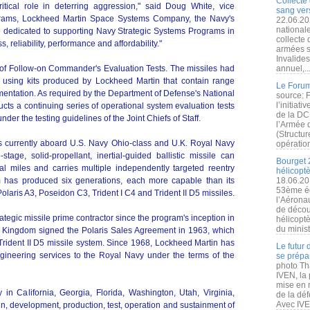
Collecte 
itical role in deterring aggression," said Doug White, vice
sang vers
programs, Lockheed Martin Space Systems Company, the Navy's
22.06.20
nationale
re dedicated to supporting Navy Strategic Systems Programs in
collecte
 reliability, performance and affordability."
armées s
Invalide
 of Follow-on Commander's Evaluation Tests. The missiles had
annuel,..
s using kits produced by Lockheed Martin that contain range
Le Forum
umentation. As required by the Department of Defense's National
source: 
l’initiat
ts a continuing series of operational system evaluation tests
de la DC
der the testing guidelines of the Joint Chiefs of Staff.
l’Armée 
(Structur
is currently aboard U.S. Navy Ohio-class and U.K. Royal Navy
opération
age, solid-propellant, inertial-guided ballistic missile can
Bourget 
al miles and carries multiple independently targeted reentry
hélicopt
am has produced six generations, each more capable than its
18.06.20
53ème éd
Polaris A3, Poseidon C3, Trident I C4 and Trident II D5 missiles.
l’Aérona
de découv
tegic missile prime contractor since the program's inception in
hélicopt
du minist
d Kingdom signed the Polaris Sales Agreement in 1963, which
 Trident II D5 missile system. Since 1968, Lockheed Martin has
Le futur
neering services to the Royal Navy under the terms of the
se prépa
photo Th
IVEN, la 
mise en r
in California, Georgia, Florida, Washington, Utah, Virginia,
de la dé
Avec IVEN
n, development, production, test, operation and sustainment of