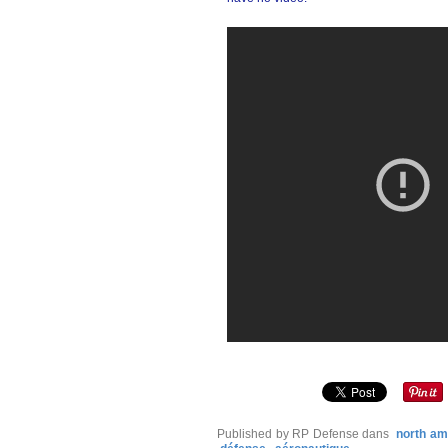
Published by RP Defense
dans
north am