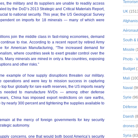
Terroris
s, the military and its suppliers are unable to readily access
led by the DoD’s 2013 Strategic and Critical Materials Report,
UK
(151
ucial to national security. This year, the US Geological Survey
ependent on imports for 18 minerals — many of which were
Afghanist
Aéronau
llions join the middle class in fast-rising economies, demand
South & 
 continue to rise. According to a recent report by retired Army
ce for American Manufacturing, “The increased demand for
Missile
(
alism, where countries seek to exert greater control over the
ts. Many minerals are mined in only a few countries, exposing
Photo - 
uptions and other risks.”
Budget
(
ime example of how supply disruptions threaten our military.
Mali
(100
e operations and were key to mission success in capturing
op four globally for rare earth reserves, the US imports nearly
Naval
(9
ents needed to manufacture NVDs — among other defense
Syrie
(96
ears, China has imposed export restrictions on rare earths,
se by nearly 300 percent and tightening the supplies available to
Défense 
Daesh
(8
remain at the mercy of foreign governments for key security
trategic autonomy.
drones
(
Syria
(83
 supply concerns, one that would both boost America’s security