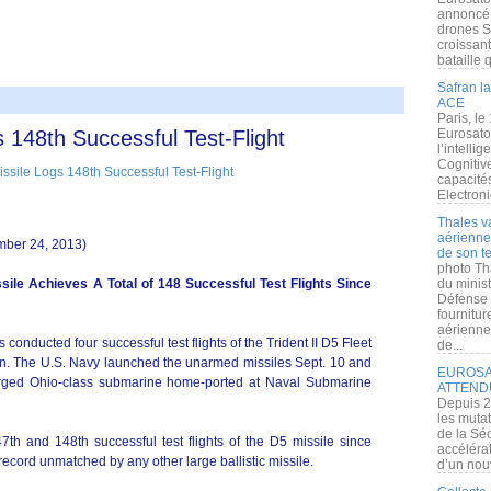
annoncé l
drones S
croissan
bataille q
Safran la
ACE
Paris, le
s 148th Successful Test-Flight
Eurosato
l’intelli
Cognitive
capacité
Electroni
Thales v
aérienne 
mber 24, 2013)
de son te
photo Th
ssile Achieves A Total of 148 Successful Test Flights Since
du minist
Défense 
fournitu
aérienne
onducted four successful test flights of the Trident II D5 Fleet
de...
rtin. The U.S. Navy launched the unarmed missiles Sept. 10 and
EUROSAT
erged Ohio-class submarine home-ported at Naval Submarine
ATTEND
Depuis 2
les muta
de la Sé
th and 148th successful test flights of the D5 missile since
accélérat
 record unmatched by any other large ballistic missile.
d’un nouv