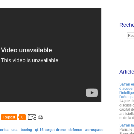
Reche
Articl
Safran e
d’acquéri
l’intelli
l’aérospa
24 juin 
discussi
capital d
artificie
Repost
0
et de la 
Safran l
Paris, le
erica
usa
boeing
qf-16 target drone
defence
aerospace
Eurosato