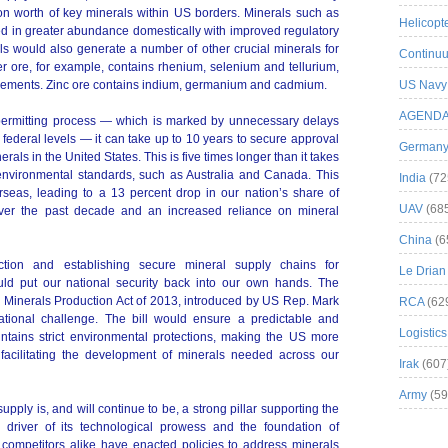
ion worth of key minerals within US borders. Minerals such as
Helicopt
ted in greater abundance domestically with improved regulatory
als would also generate a number of other crucial minerals for
Continuu
er ore, for example, contains rhenium, selenium and tellurium,
elements. Zinc ore contains indium, germanium and cadmium.
US Navy
AGEND
 permitting process — which is marked by unnecessary delays
 federal levels — it can take up to 10 years to secure approval
German
rals in the United States. This is five times longer than it takes
 environmental standards, such as Australia and Canada. This
India
(72
erseas, leading to a 13 percent drop in our nation’s share of
UAV
(68
over the past decade and an increased reliance on mineral
China
(6
tion and establishing secure mineral supply chains for
Le Drian
ld put our national security back into our own hands. The
al Minerals Production Act of 2013, introduced by US Rep. Mark
RCA
(62
tional challenge. The bill would ensure a predictable and
Logistics
intains strict environmental protections, making the US more
 facilitating the development of minerals needed across our
Irak
(607
Army
(59
upply is, and will continue to be, a strong pillar supporting the
y driver of its technological prowess and the foundation of
 competitors alike have enacted policies to address minerals