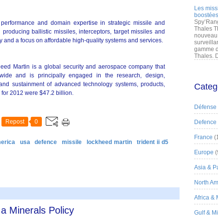
Les miss
boostées
Spy’Rang
 performance and domain expertise in strategic missile and
Thales T
roducing ballistic missiles, interceptors, target missiles and
nouveau 
ty and a focus on affordable high-quality systems and services.
surveilla
gamme de
Thales. D
eed Martin is a global security and aerospace company that
ide and is principally engaged in the research, design,
 and sustainment of advanced technology systems, products,
Categ
 for 2012 were $47.2 billion.
Défense
Repost
0
Defence
France
(
erica
usa
defence
missile
lockheed martin
trident ii d5
Europe
(
Asia & Pa
North Am
Africa &
 Minerals Policy
Gulf & M