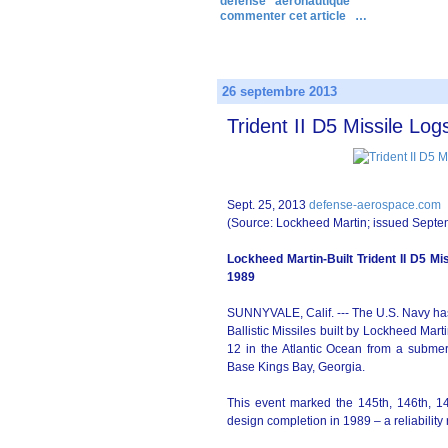
défense
aéronautique
commenter cet article
…
26 septembre 2013
Trident II D5 Missile Log
Sept. 25, 2013
defense-aerospace.com
(Source: Lockheed Martin; issued Septe
Lockheed Martin-Built Trident II D5 Mi
1989
SUNNYVALE, Calif. --- The U.S. Navy has c
Ballistic Missiles built by Lockheed Ma
12 in the Atlantic Ocean from a subm
Base Kings Bay, Georgia.
This event marked the 145th, 146th, 147
design completion in 1989 – a reliability