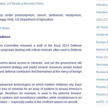
Industry
Industrie
top center praseodymium, cerium, lanthanum, neodymium,
eggy Greb, US Department of Agriculture
USA
(37
Air Force
nse News
Armée de
eadiness
Europe 
s Committee released a draft of the fiscal 2014 Defense
Marine N
 proposals dealing with critical minerals often used in Defense
Navy
(21
cerns about access to minerals, and yet the government still
Aerospa
urement strategy and useful mineral resources remain locked
 and defense contractors find themselves at the mercy of foreign
Russia 
Armée de 
 advanced technologies on which modern militaries rely. Each
Russia
(
tons of minerals for an array of systems to ensure America’s
dge. Beryllium, for example, is used in the airborne forward-
Russie
(
ce systems and surveillance satellites, while molybdenum is an
rdant — especially useful in the confined spaces on aircraft.
NATO - 