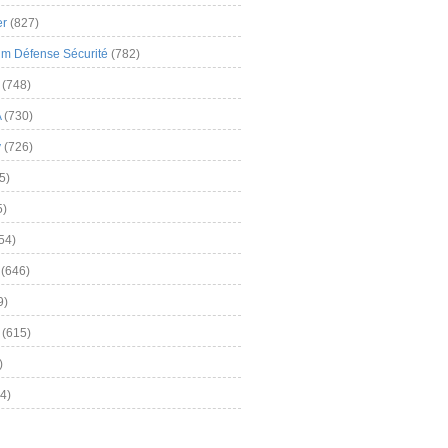
er
(827)
m Défense Sécurité
(782)
(748)
A
(730)
y
(726)
5)
5)
54)
(646)
9)
(615)
)
4)