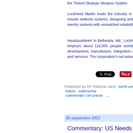
the Trident Strategic Weapon System.
Lockheed Martin leads the industry in
missile defense systems, designing and p
reentry systems with unmatched reliabili
Headquartered in Bethesda, Md., Lockh
employs about 116,000 people worldw
development, manufacture, integration
and services. The corporation's net sales
Published by RP Defense
dans
north am
nukes
submarine
commenter cet article
…
26 septembre 2013
Commentary: US Needs a