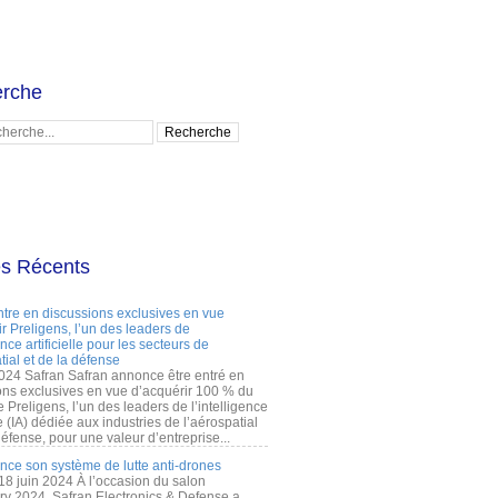
rche
es Récents
ntre en discussions exclusives en vue
r Preligens, l’un des leaders de
gence artificielle pour les secteurs de
tial et de la défense
2024 Safran Safran annonce être entré en
ons exclusives en vue d’acquérir 100 % du
e Preligens, l’un des leaders de l’intelligence
lle (IA) dédiée aux industries de l’aérospatial
défense, pour une valeur d’entreprise...
ance son système de lutte anti-drones
 18 juin 2024 À l’occasion du salon
ry 2024, Safran Electronics & Defense a