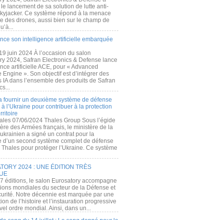
e lancement de sa solution de lutte anti-
kyjacker. Ce système répond à la menace
te des drones, aussi bien sur le champ de
u’à...
nce son intelligence artificielle embarquée
 19 juin 2024 À l’occasion du salon
ry 2024, Safran Electronics & Defense lance
gence artificielle ACE, pour « Advanced
 Engine ». Son objectif est d’intégrer des
s IA dans l’ensemble des produits de Safran
cs...
a fournir un deuxième système de défense
à l’Ukraine pour contribuer à la protection
rritoire
ales 07/06/2024 Thales Group Sous l’égide
ère des Armées français, le ministère de la
ukrainien a signé un contrat pour la
re d’un second système complet de défense
 Thales pour protéger l’Ukraine. Ce système
ORY 2024 : UNE ÉDITION TRÈS
UE
7 éditions, le salon Eurosatory accompagne
tions mondiales du secteur de la Défense et
curité. Notre décennie est marquée par une
ion de l’histoire et l’instauration progressive
el ordre mondial. Ainsi, dans un...