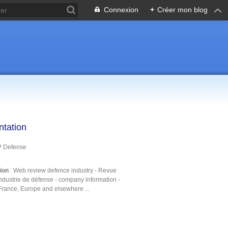
Connexion
+
Créer mon blog
ntation
P Defense
tion
: Web review defence industry - Revue
ndustrie de défense - company information -
France, Europe and elsewhere ...