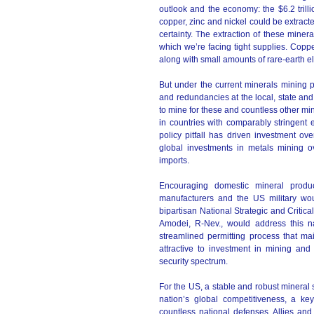
outlook and the economy: the $6.2 trill
copper, zinc and nickel could be extrac
certainty. The extraction of these miner
which we’re facing tight supplies. Copp
along with small amounts of rare-earth 
But under the current minerals mining
and redundancies at the local, state and
to mine for these and countless other mine
in countries with comparably stringent
policy pitfall has driven investment ov
global investments in metals mining 
imports.
Encouraging domestic mineral produc
manufacturers and the US military wou
bipartisan National Strategic and Critic
Amodei, R-Nev., would address this na
streamlined permitting process that ma
attractive to investment in mining and
security spectrum.
For the US, a stable and robust mineral s
nation’s global competitiveness, a ke
countless national defenses. Allies and