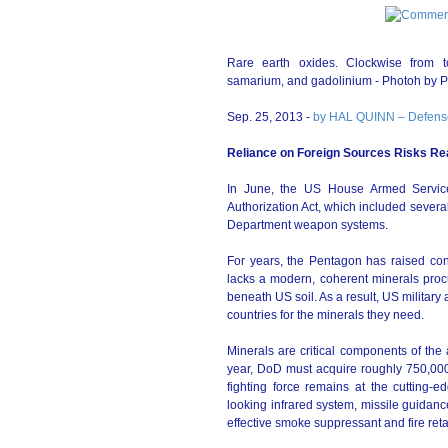
Rare earth oxides. Clockwise from 
samarium, and gadolinium - Photoh by P
Sep. 25, 2013 -
by HAL QUINN – Defe
Reliance on Foreign Sources Risks R
In June, the US House Armed Service
Authorization Act, which included several
Department weapon systems.
For years, the Pentagon has raised con
lacks a modern, coherent minerals proc
beneath US soil. As a result, US military
countries for the minerals they need.
Minerals are critical components of the
year, DoD must acquire roughly 750,000 
fighting force remains at the cutting-e
looking infrared system, missile guidan
effective smoke suppressant and fire reta