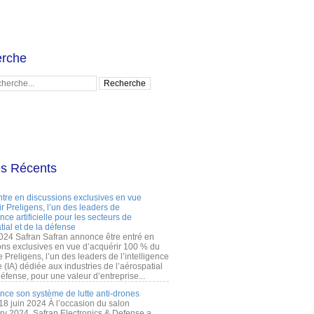
rche
es Récents
ntre en discussions exclusives en vue
r Preligens, l’un des leaders de
gence artificielle pour les secteurs de
tial et de la défense
2024 Safran Safran annonce être entré en
ons exclusives en vue d’acquérir 100 % du
e Preligens, l’un des leaders de l’intelligence
lle (IA) dédiée aux industries de l’aérospatial
défense, pour une valeur d’entreprise...
ance son système de lutte anti-drones
 18 juin 2024 À l’occasion du salon
ry 2024, Safran Electronics & Defense a