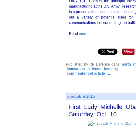
Larry “L.J.” Holmes, the principal inve
manufacturing at the U.S. Army Research L
In a presentation last month at the Inte
out a variety of potential uses for 3
communications to terraforming the battle
Read
more
Published by RP Defense
dans
north a
innovation
defence
industry
commenter cet article
…
6 octobre 2015
First Lady Michelle Ob
Saturday, Oct. 10