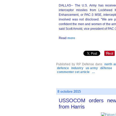
DALLAS-- The U.S. Army has received 
interceptor missiles from Lockheed 
Enhancement, or PAC-3 MSE, intercepto
involved was not disclosed. "We are p
confident the men and women of the arm
said Scott Arnold, vice president of PAC
Read
more
Published by RP Defense
dans
north a
defence
industry
us army
défense
commenter cet article
…
8 octobre 2015
USSOCOM orders new t
from Harris