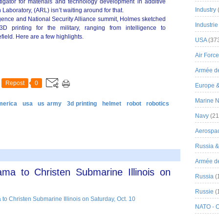
stigator for materials and technology development in additive
Industry
aboratory, (ARL) isn’t waiting around for that.
lligence and National Security Alliance summit, Holmes sketched
Industrie
D printing for the military, ranging from intelligence to
field. Here are a few highlights.
USA
(37
Air Force
Armée de
Repost
0
Europe 
Marine N
merica
usa
us army
3d printing
helmet
robot
robotics
Navy
(21
Aerospa
Russia 
Armée de 
ama to Christen Submarine Illinois on
Russia
(
Russie
(
NATO - 