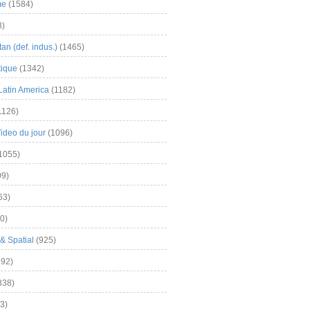
me
(1584)
3)
an (def. indus.)
(1465)
tique
(1342)
Latin America
(1182)
1126)
Video du jour
(1096)
1055)
9)
63)
0)
& Spatial
(925)
92)
838)
3)