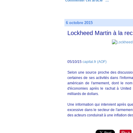
commenter cet article
…
6 octobre 2015
Lockheed Martin à la re
05/10/15
capital.fr (AOF)
Selon une source proche des discussio
certaines de ses activités dans l'inform
américain de l'armement, dont le nom 
d'économies après le rachat à United T
milliards de dollars.
Une information qui intervient après qu
excessive dans le secteur de l'armement
des acteurs conduirait à une inflation de