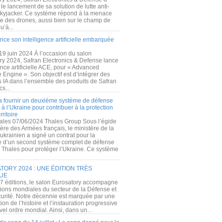
e lancement de sa solution de lutte anti-
kyjacker. Ce système répond à la menace
te des drones, aussi bien sur le champ de
u’à...
nce son intelligence artificielle embarquée
 19 juin 2024 À l’occasion du salon
ry 2024, Safran Electronics & Defense lance
gence artificielle ACE, pour « Advanced
 Engine ». Son objectif est d’intégrer des
s IA dans l’ensemble des produits de Safran
cs...
a fournir un deuxième système de défense
à l’Ukraine pour contribuer à la protection
rritoire
ales 07/06/2024 Thales Group Sous l’égide
ère des Armées français, le ministère de la
ukrainien a signé un contrat pour la
re d’un second système complet de défense
 Thales pour protéger l’Ukraine. Ce système
ORY 2024 : UNE ÉDITION TRÈS
UE
7 éditions, le salon Eurosatory accompagne
tions mondiales du secteur de la Défense et
curité. Notre décennie est marquée par une
ion de l’histoire et l’instauration progressive
el ordre mondial. Ainsi, dans un...