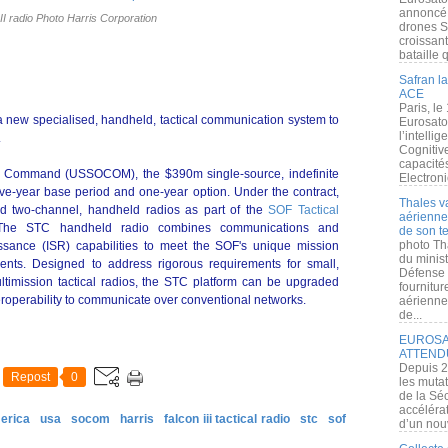
annoncé l
II radio Photo Harris Corporation
drones S
croissan
bataille q
Safran la
ACE
Paris, le
 a new specialised, handheld, tactical communication system to
Eurosato
l’intelli
.
Cognitive
capacité
s Command (USSOCOM), the $390m single-source, indefinite
Electroni
 five-year base period and one-year option. Under the contract,
Thales v
ed two-channel, handheld radios as part of the
SOF Tactical
aérienne 
The STC handheld radio combines communications and
de son te
photo Th
issance (ISR) capabilities to meet the SOF's unique mission
du minist
ents. Designed to address rigorous requirements for small,
Défense 
multimission tactical radios, the STC platform can be upgraded
fournitu
teroperability to communicate over conventional networks.
aérienne
de...
EUROSAT
ATTEND
Depuis 2
Repost
0
les muta
de la Sé
accélérat
erica
usa
socom
harris
falcon iii tactical radio
stc
sof
d’un nouv