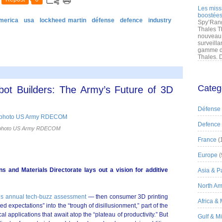
Les miss
boostées
merica
usa
lockheed martin
défense
defence
industry
Spy’Rang
Thales T
nouveau 
surveilla
gamme de
Thales. D
Categ
bot Builders: The Army’s Future of 3D
Défense
Defence
photo US Army RDECOM
France
(
Europe
(
 and Materials Directorate lays out a vision for additive
Asia & Pa
North Am
’s annual tech-buzz assessment
— then consumer 3D printing
Africa &
ed expectations” into the “trough of disillusionment,” part of the
al applications that await atop the “plateau of productivity.” But
Gulf & M