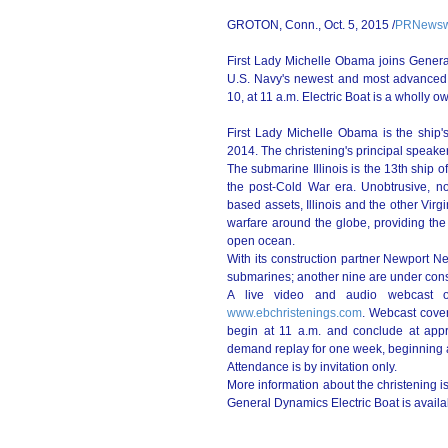
GROTON, Conn., Oct. 5, 2015 /
PRNewsw
First Lady Michelle Obama joins General
U.S. Navy's newest and most advanced 
10, at 11 a.m. Electric Boat is a wholly
First Lady Michelle Obama is the ship's 
2014. The christening's principal speake
The submarine Illinois is the 13th ship o
the post-Cold War era. Unobtrusive, n
based assets, Illinois and the other Vi
warfare around the globe, providing the
open ocean.
With its construction partner Newport Ne
submarines; another nine are under cons
A live video and audio webcast of 
www.ebchristenings.com
. Webcast cover
begin at 11 a.m. and conclude at appr
demand replay for one week, beginning 
Attendance is by invitation only.
More information about the christening i
General Dynamics Electric Boat is availa