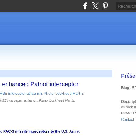
Prése
 enhanced Patriot interceptor
Blog
: R
SE interceptor at launch. Photo: Lockheed Martin.
Descrip
du web i
news in 
Contact
d PAC-3 missile interceptors to the U.S. Army.