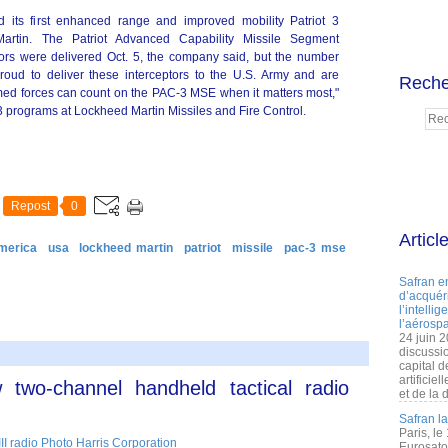
its first enhanced range and improved mobility Patriot 3
Martin. The Patriot Advanced Capability Missile Segment
rs were delivered Oct. 5, the company said, but the number
roud to deliver these interceptors to the U.S. Army and are
Reche
ed forces can count on the PAC-3 MSE when it matters most,"
-3 programs at Lockheed Martin Missiles and Fire Control.
Repost
0
Articl
merica
usa
lockheed martin
patriot
missile
pac-3 mse
Safran e
d’acquéri
l’intelli
l’aérospa
24 juin 
discussi
capital d
artificie
wo-channel handheld tactical radio
et de la 
Safran l
Paris, le
Eurosato