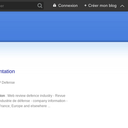
Connexion
+
Créer mon blog
ntation
P Defense
tion
: Web review defence industry - Revue
ndustrie de défense - company information -
France, Europe and elsewhere ...