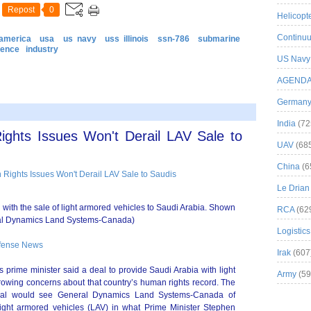
Repost
0
Helicopt
Continuu
 america
usa
us navy
uss illinois
ssn-786
submarine
fence
industry
US Navy
AGEND
German
India
(72
hts Issues Won't Derail LAV Sale to
UAV
(68
China
(6
Le Drian
 with the sale of light armored vehicles to Saudi Arabia. Shown
RCA
(62
ral Dynamics Land Systems-Canada)
Logistics
efense News
Irak
(607
rime minister said a deal to provide Saudi Arabia with light
Army
(59
rowing concerns about that country’s human rights record. The
deal would see General Dynamics Land Systems-Canada of
light armored vehicles (LAV) in what Prime Minister Stephen