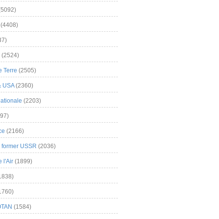
(5092)
(4408)
37)
(2524)
 Terre
(2505)
& USA
(2360)
ationale
(2203)
97)
ce
(2166)
& former USSR
(2036)
l'Air
(1899)
1838)
1760)
OTAN
(1584)