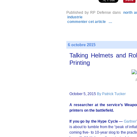
Published by RP Defense
dans
north a
industrie
commenter cet article
…
6 octobre 2015
Talking Helmets and Ro
Printing
October 5, 2015
By Patrick Tucker
A researcher at the service’s Weapons
printers on the battlefield.
If you go by the Hype Cycle —
Gartner
is about to tumble from the “peak of inflat
coming five- to 10-year slog to the practic