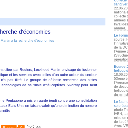
Collecte 
sang vers
22.06.20
nationale
collecte
armées s
Invalide
annuel,..
cherche d'économies
Le Forum
source: 
l’initiat
de la DC
l’Armée 
(Structur
opération
Bourget 
ns citée par Reuters, Lockheed Martin envisage de fusionner
hélicopt
18.06.20
atique et les services avec celles d'un autre acteur du secteur
53ème éd
n'a pas filtré. Le groupe de défense recherche des pistes
l’Aérona
echnologies de sa filiale d'hélicoptères Sikorsky pour neuf
de découv
hélicopt
du minist
e le Pentagone a mis en garde jeudi contre une consolidation
Le futur
 aux Etats-Unis en faisant valoir qu'une diminution du nombre
se prépa
photo Th
s coûts.
IVEN, la 
mise en r
de la dé
Avec IVEN
Repost
0