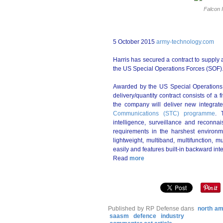
Falcon I
5 October 2015
army-technology.com
Harris has secured a contract to supply
the US Special Operations Forces (SOF)
Awarded by the US Special Operation
delivery/quantity contract consists of a
the company will deliver new integrat
Communications (STC) programme
. 
intelligence, surveillance and reconna
requirements in the harshest environm
lightweight, multiband, multifunction, 
easily and features built-in backward in
Read
more
Published by RP Defense
dans
north am
saasm
defence
industry