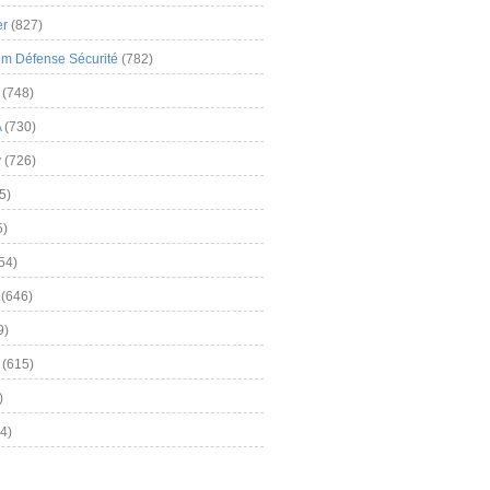
er
(827)
m Défense Sécurité
(782)
(748)
A
(730)
y
(726)
5)
5)
54)
(646)
9)
(615)
)
4)