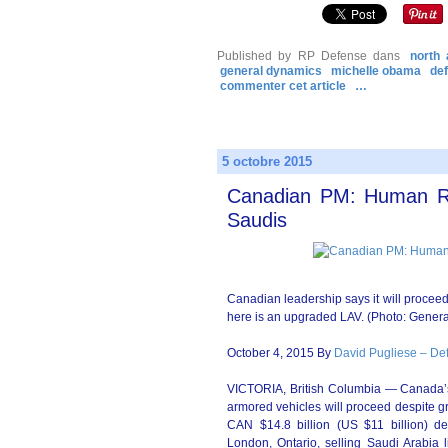
Published by RP Defense
dans
north
general dynamics
michelle obama
de
commenter cet article
…
5 octobre 2015
Canadian PM: Human Rig
Saudis
Canadian leadership says it will proceed
here is an upgraded LAV. (Photo: Gene
October 4, 2015 By
David Pugliese – D
VICTORIA, British Columbia — Canada’s p
armored vehicles will proceed despite g
CAN $14.8 billion (US $11 billion) 
London, Ontario, selling Saudi Arabia 