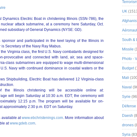
Terroris
ire
UK
(151
 Dynamics Electric Boat in christening Illinois (SSN-786), the
Afghanist
nuclear attack submarine, at a ceremony here Saturday, Oct.
 owned subsidiary of General Dynamics (NYSE: GD).
Aéronau
South & 
sponsor and participated in the keel laying of the Illinois in
r is Secretary of the Navy Ray Mabus.
Missile
(
f the Virginia class, the first U.S. Navy combatants designed for
on-provocative and connected with land, air, sea and space-
Photo - 
rginia-class submarines are equipped to wage multi-dimensional
 U.S. Navy with continued dominance in coastal waters or the
Budget
(
Mali
(100
ws Shipbuilding, Electric Boat has delivered 12 Virginia-class
truction.
Naval
(9
the Illinois christening will be accessible online at:
age will begin Saturday at 10:30 a.m. EDT; the ceremony will
Syrie
(96
oximately 12:15 p.m. The program will be available for on-
Défense 
at approximately 2:30 p.m. EDT on Saturday.
Daesh
(8
s available at
www.ebchristenings.com
. More information about
ble at
www.gdeb.com
.
drones
(
Syria
(83