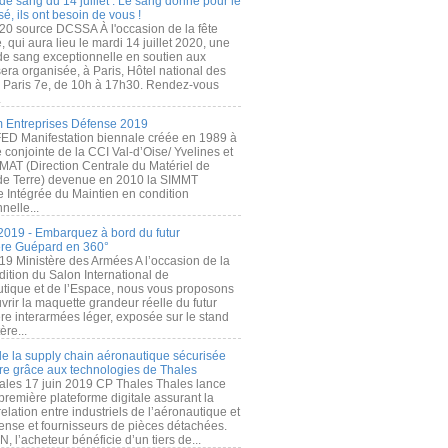
de sang du 14 juillet : Le sang donné pour le
é, ils ont besoin de vous !
20 source DCSSA À l'occasion de la fête
, qui aura lieu le mardi 14 juillet 2020, une
 de sang exceptionnelle en soutien aux
era organisée, à Paris, Hôtel national des
s Paris 7e, de 10h à 17h30. Rendez-vous
.
 Entreprises Défense 2019
FED Manifestation biennale créée en 1989 à
ive conjointe de la CCI Val-d’Oise/ Yvelines et
MAT (Direction Centrale du Matériel de
de Terre) devenue en 2010 la SIMMT
e Intégrée du Maintien en condition
nelle...
2019 - Embarquez à bord du futur
ère Guépard en 360°
19 Ministère des Armées A l’occasion de la
ition du Salon International de
utique et de l’Espace, nous vous proposons
rir la maquette grandeur réelle du futur
ère interarmées léger, exposée sur le stand
ère...
 de la supply chain aéronautique sécurisée
re grâce aux technologies de Thales
ales 17 juin 2019 CP Thales Thales lance
première plateforme digitale assurant la
elation entre industriels de l’aéronautique et
fense et fournisseurs de pièces détachées.
, l’acheteur bénéficie d’un tiers de...