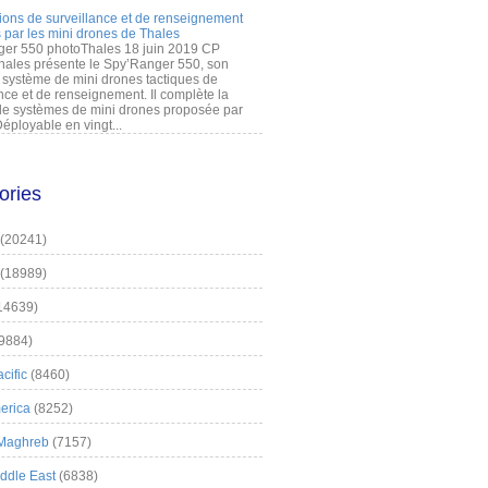
ions de surveillance et de renseignement
 par les mini drones de Thales
er 550 photoThales 18 juin 2019 CP
hales présente le Spy’Ranger 550, son
système de mini drones tactiques de
nce et de renseignement. Il complète la
 systèmes de mini drones proposée par
éployable en vingt...
ories
(20241)
(18989)
14639)
9884)
cific
(8460)
erica
(8252)
 Maghreb
(7157)
iddle East
(6838)