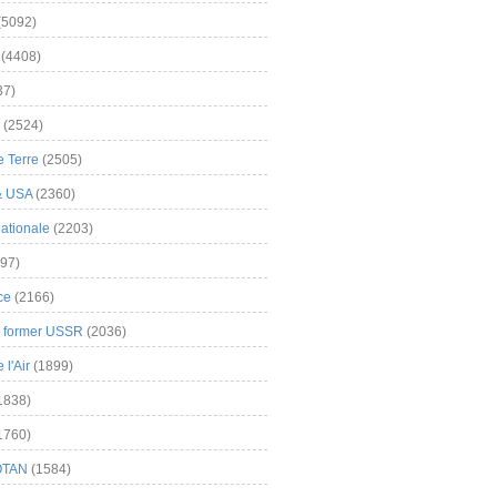
(5092)
(4408)
37)
(2524)
 Terre
(2505)
& USA
(2360)
ationale
(2203)
97)
ce
(2166)
& former USSR
(2036)
l'Air
(1899)
1838)
1760)
OTAN
(1584)