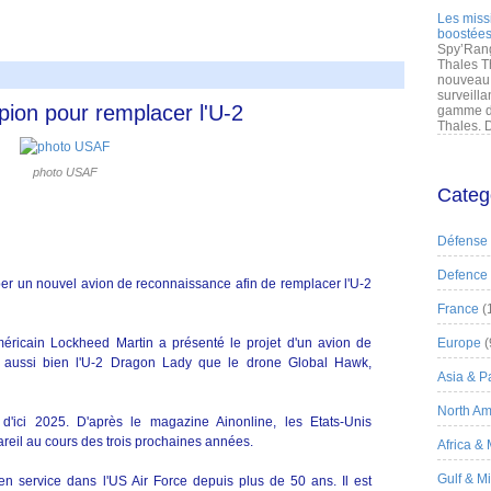
Les miss
boostées
Spy’Rang
Thales T
nouveau 
surveilla
pion pour remplacer l'U-2
gamme de
Thales. D
photo USAF
Categ
Défense
Defence
per un nouvel avion de reconnaissance afin de remplacer l'U-2
France
(
ricain Lockheed Martin a présenté le projet d'un avion de
Europe
(
 aussi bien l'U-2 Dragon Lady que le drone Global Hawk,
Asia & Pa
North Am
d'ici 2025. D'après le magazine Ainonline, les Etats-Unis
areil au cours des trois prochaines années.
Africa &
Gulf & M
n service dans l'US Air Force depuis plus de 50 ans. Il est