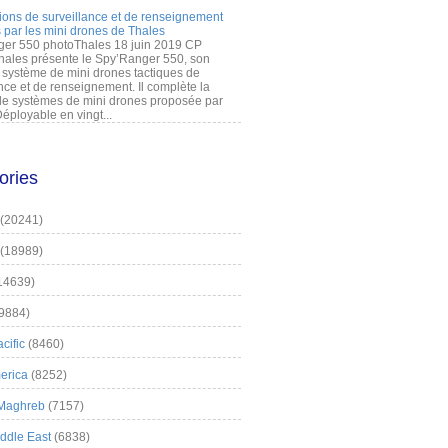
ions de surveillance et de renseignement
 par les mini drones de Thales
er 550 photoThales 18 juin 2019 CP
hales présente le Spy’Ranger 550, son
système de mini drones tactiques de
nce et de renseignement. Il complète la
 systèmes de mini drones proposée par
éployable en vingt...
ories
(20241)
(18989)
14639)
9884)
cific
(8460)
erica
(8252)
 Maghreb
(7157)
iddle East
(6838)