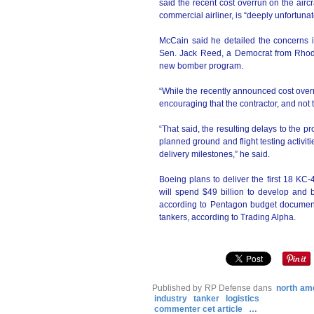
said the recent cost overrun on the air
commercial airliner, is “deeply unfortun
McCain said he detailed the concerns i
Sen. Jack Reed, a Democrat from Rhode I
new bomber program.
“While the recently announced cost overru
encouraging that the contractor, and not 
“That said, the resulting delays to the p
planned ground and flight testing activiti
delivery milestones,” he said.
Boeing plans to deliver the first 18 KC-
will spend $49 billion to develop and b
according to Pentagon budget documents
tankers, according to Trading Alpha.
Published by RP Defense
dans
north am
industry
tanker
logistics
commenter cet article
…