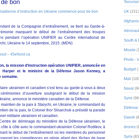
 de bon
Terroris
UK
(151
Afghanist
ndant de la Compagnie d’entraînement, se tient au Garde-à-
Aéronau
rémonie marquant le début de l’entraînement des troupes
ns pendant l’opération UNIFIER au Centre international de
South & 
arychi, Ukraine le 14 septembre, 2015. (MDN)
Missile
(
out – 45eNord.ca
Photo - 
on, la mission d’instruction opération UNIFIER, annoncée en
Budget
(
re Harper et le ministre de la Défense Jason Kenney, a
e semaine.
Mali
(100
taire ukrainien et canadien s’est tenu au garde-à-vous à deux
Naval
(9
 cérémonies d’ouverture soulignant le début de la mission
Syrie
(96
kraine, annonce le ministère canadien de la Défense.
e maintien de la paix à Starychi, en Ukraine, le commandant du
Défense 
intien de la paix, le Colonel Ihor Slisarchuk a présidé la parade
el militaire ukrainien et canadien.
Daesh
(8
Centre de déminage du ministère de la Défense ukrainien, le
nu côte à côte avec le commandant ukrainien Colonel Rodikov, à
drones
(
gnant le début de l’entraînement où les membres du personnel
Syria
(83
ionneront les compétences en génie allant des tâches de base