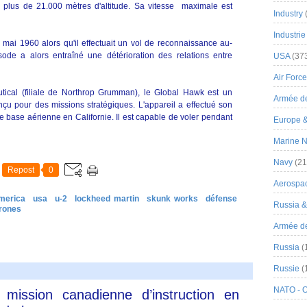
plus de 21.000 mètres d'altitude. Sa vitesse maximale est
Industry
Industrie
 mai 1960 alors qu'il effectuait un vol de reconnaissance au-
sode a alors entraîné une détérioration des relations entre
USA
(37
Air Force
ical (filiale de Northrop Grumman), le Global Hawk est un
Armée de
u pour des missions stratégiques. L'appareil a effectué son
e base aérienne en Californie. Il est capable de voler pendant
Europe 
Marine N
Navy
(21
Repost
0
Aerospa
merica
usa
u-2
lockheed martin
skunk works
défense
Russia 
rones
Armée de 
Russia
(
Russie
(
NATO - 
mission canadienne d’instruction en