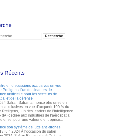
rche
es Récents
ntre en discussions exclusives en vue
r Preligens, l’un des leaders de
gence artificielle pour les secteurs de
tial et de la défense
2024 Safran Safran annonce être entré en
ons exclusives en vue d’acquérir 100 % du
e Preligens, l’un des leaders de l’intelligence
lle (IA) dédiée aux industries de l’aérospatial
défense, pour une valeur d’entreprise...
ance son système de lutte anti-drones
 18 juin 2024 À l’occasion du salon
ry 2024, Safran Electronics & Defense a