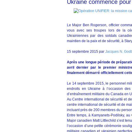
Ukraine commence pour
Le Major Ben Rogerson, officier comma
vous avec ses troupes lors de la cé
Ukrainiennes par des soldats canadie
maintien de la paix et de sécurité, à St
15 septembre 2015 par
Jacques N. Godb
Après une longue période de préparati
avril dernier par le premier minist
finalement démarré officiellement cett
Le 14 septembre 2015, le personnel mili
endroits en Ukraine à l’occasion des
d’entraînement militaire du Canada en U
Au Centre international de sécurité et d
centre international de sécurité et de ma
incluant près de 200 membres du personn
Entre temps, à Kamyanets-Podilsky, au 
Major canadien Matt Littlechild s’est te
l’occasion d’une petite cérémonie souli
militaire canadien et ukrainien perfect