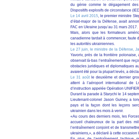
du génie comme le dégagement des o
Dispositifs explosifs de circonstance (IED
Le 14 avril 2015
, le premier ministre St
d’état-major de la Défense, avait ann
FAC en Ukraine jusqu’au 31 mars 2017.
Mais, alors que les formateurs améric
canadienne tardait à commencer, faute d’
les autorités ukrainiennes.
Le 27 juin, le ministre de la Défense, 
Yavoriv, près de la frontière polonaise
observait là-bas l’entraînement que reç
obstacles juridiques et diplomatiques a
avaient été pour la plupart levés, a déclar
Le 31 août
le deuxième et dernier grou
atterri à l’aéroport international de 
d’instruction appelée Opération UNIFIER
Durant la parade à Starychi le 14 septe
Lieutenant-colonel Jason Guiney, a long
pays et la façon dont les leçons ser
ukrainien dans les mois à venir.
«Au cours des derniers mois, les Force
accueil chaleureux de la part des mi
l’entraînement conjoint et de transmett
ukrainiens,», a déclaré à cette occasion 
En plus de l’entraînement tactique q