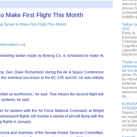
annoncé l
drones S
croissan
o Make First Flight This Month
bataille q
Safran la
ACE
Paris, le
Eurosato
l’intelli
defensetech.org
Cognitive
capacité
Electroni
refueling tanker made by Boeing Co. is scheduled to make its
Thales v
aérienne 
de son te
g. Gen. Duke Richardson during the Air & Space Conference
photo Th
 the eventual successor to the KC-135 and KC-10 was initially
du minist
Défense 
fournitu
aérienne
 initial air worthiness,” he said. That means the second flight will
de...
 systems, he said.
EUROSAT
ATTEND
er for tankers with the Air Force Material Command at Wright
Depuis 2
bsequent flights will involve a variety of aircraft flying with the
les muta
de la Sé
 flights in January.
accélérat
d’un nouv
rizona and chairman of the Senate Armed Services Committee,