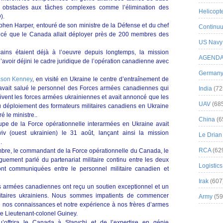
bstacles aux tâches complexes comme l’élimination des
Helicopt
).
ephen Harper, entouré de son ministre de la Défense et du chef
Continuu
oncé que le Canada allait déployer près de 200 membres des
US Navy
ains étaient déjà à l’oeuvre depuis longtemps, la mission
AGEND
avoir déjini le cadre juridique de l’opération canadienne avec
German
Jason Kenney
, en visité en Ukraine le centre d’entraînement de
, avait salué le personnel des Forces armées canadiennes qui
India
(72
oivent les forces armées ukrainiennes et avait annoncé que les
UAV
(68
u déploiement des formateurs militaires canadiens en Ukraine
é le ministre..
China
(6
pe de la Force opérationnelle interarmées en Ukraine avait
Lviv (ouest ukrainien) le 31 août, lançant ainsi la mission
Le Drian
.
RCA
(62
mbre, le commandant de la Force opérationnelle du Canada, le
uement parlé du partenariat militaire continu entre les deux
Logistics
ont communiquées entre le personnel militaire canadien et
Irak
(607
s armées canadiennes ont reçu un soutien exceptionnel et un
litaires ukrainiens. Nous sommes impatients de commencer
Army
(59
re nos connaissances et notre expérience à nos frères d’armes
le Lieutenant-colonel Guiney.
u’offrira le Canada à Starychi et de l’expertise en génie