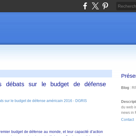
Prése
s débats sur le budget de défense
Blog
: R
Descrip
du web i
news in 
Contact
premier budget de défense au monde, et leur capacité d’action