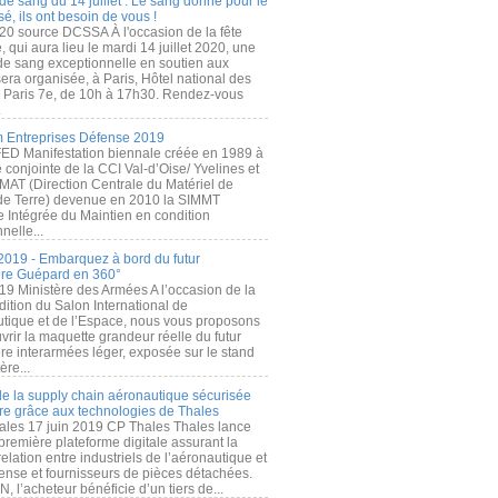
de sang du 14 juillet : Le sang donné pour le
é, ils ont besoin de vous !
20 source DCSSA À l'occasion de la fête
, qui aura lieu le mardi 14 juillet 2020, une
 de sang exceptionnelle en soutien aux
era organisée, à Paris, Hôtel national des
s Paris 7e, de 10h à 17h30. Rendez-vous
.
 Entreprises Défense 2019
FED Manifestation biennale créée en 1989 à
ive conjointe de la CCI Val-d’Oise/ Yvelines et
MAT (Direction Centrale du Matériel de
de Terre) devenue en 2010 la SIMMT
e Intégrée du Maintien en condition
nelle...
2019 - Embarquez à bord du futur
ère Guépard en 360°
19 Ministère des Armées A l’occasion de la
ition du Salon International de
utique et de l’Espace, nous vous proposons
rir la maquette grandeur réelle du futur
ère interarmées léger, exposée sur le stand
ère...
 de la supply chain aéronautique sécurisée
re grâce aux technologies de Thales
ales 17 juin 2019 CP Thales Thales lance
première plateforme digitale assurant la
elation entre industriels de l’aéronautique et
fense et fournisseurs de pièces détachées.
, l’acheteur bénéficie d’un tiers de...