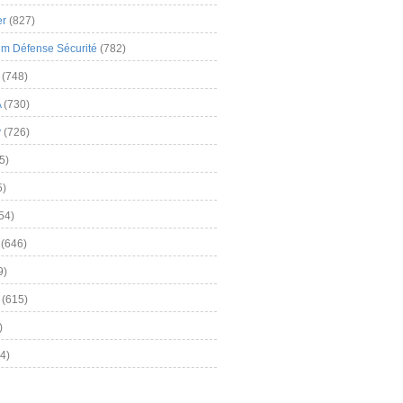
er
(827)
m Défense Sécurité
(782)
(748)
A
(730)
y
(726)
5)
5)
54)
(646)
9)
(615)
)
4)