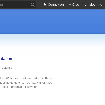
Connexion
+
Créer mon blog
ntation
P Defense
tion
: Web review defence industry - Revue
ndustrie de défense - company information -
France, Europe and elsewhere ...