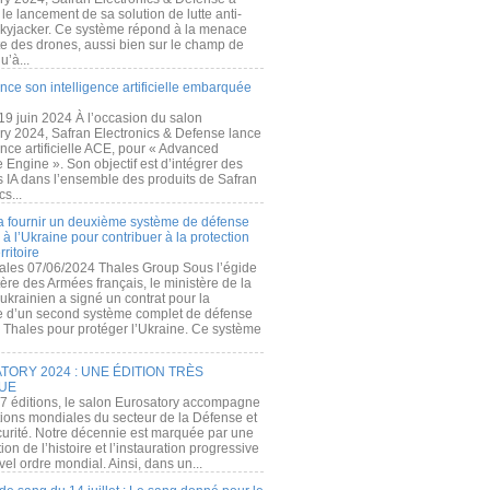
e lancement de sa solution de lutte anti-
kyjacker. Ce système répond à la menace
te des drones, aussi bien sur le champ de
u’à...
nce son intelligence artificielle embarquée
 19 juin 2024 À l’occasion du salon
ry 2024, Safran Electronics & Defense lance
gence artificielle ACE, pour « Advanced
 Engine ». Son objectif est d’intégrer des
s IA dans l’ensemble des produits de Safran
cs...
a fournir un deuxième système de défense
à l’Ukraine pour contribuer à la protection
rritoire
ales 07/06/2024 Thales Group Sous l’égide
ère des Armées français, le ministère de la
ukrainien a signé un contrat pour la
re d’un second système complet de défense
 Thales pour protéger l’Ukraine. Ce système
ORY 2024 : UNE ÉDITION TRÈS
UE
7 éditions, le salon Eurosatory accompagne
tions mondiales du secteur de la Défense et
curité. Notre décennie est marquée par une
ion de l’histoire et l’instauration progressive
el ordre mondial. Ainsi, dans un...