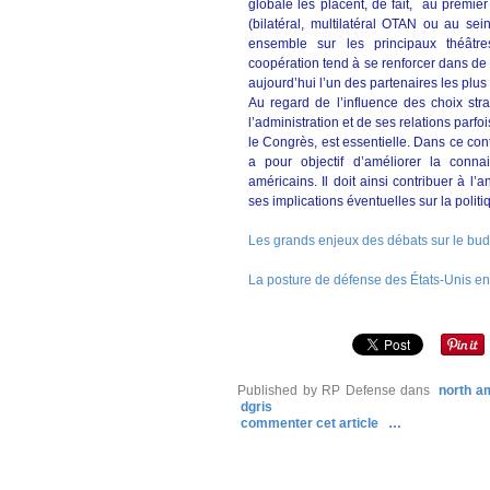
globale les placent, de fait, au premie
(bilatéral, multilatéral OTAN ou au sei
ensemble sur les principaux théâtre
coopération tend à se renforcer dans de
aujourd’hui l’un des partenaires les plus
Au regard de l’influence des choix st
l’administration et de ses relations parf
le Congrès, est essentielle. Dans ce cont
a pour objectif d’améliorer la conna
américains. Il doit ainsi contribuer à l’
ses implications éventuelles sur la politi
Les grands enjeux des débats sur le bu
La posture de défense des États-Unis e
Published by RP Defense
dans
north a
dgris
commenter cet article
…