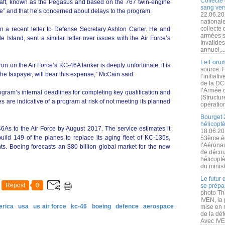
Collecte 
craft, known as the Pegasus and based on the 767 twin-engine
sang vers
ate” and that he’s concerned about delays to the program.
22.06.20
nationale
collecte
n a recent letter to Defense Secretary Ashton Carter. He and
armées s
sland, sent a similar letter over issues with the Air Force’s
Invalide
annuel,..
Le Forum
n on the Air Force’s KC-46A tanker is deeply unfortunate, it is
source: 
the taxpayer, will bear this expense,” McCain said.
l’initiat
de la DC
l’Armée 
rogram’s internal deadlines for completing key qualification and
(Structur
es are indicative of a program at risk of not meeting its planned
opération
Bourget 
hélicopt
46As to the Air Force by August 2017. The service estimates it
18.06.20
uild 149 of the planes to replace its aging fleet of KC-135s,
53ème éd
l’Aérona
. Boeing forecasts an $80 billion global market for the new
de découv
hélicopt
du minist
Le futur
Repost
0
se prépa
photo Th
IVEN, la 
erica
usa
us air force
kc-46
boeing
defence
aerospace
mise en r
de la dé
Avec IVEN