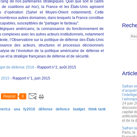
r rang de nos partenaires stratégiques. Quel que soit le cadre
n de coalitions
ad hoc
), la France et les États-Unis agissent
s d’opération (Sahel et Moyen-Orient notamment). Cette
 nombreux autres domaines, dans lesquels la France constitue
 capables, susceptibles de "partager le fardeau".
Reche
ratégiques américains, la connaissance du fonctionnement de
ois complexes avec les autres acteurs institutionnels, notamment
exte, l’Observatoire sur la politique de défense des États-Unis
issance des acteurs, structures et processus décisionnels
analyse de l’évolution de la politique américaine de défense et
que et la stratégie françaises de défense et de sécurité.
dget de défense 2016
- Rapport n°2, août 2015
Articl
n 2015
- Rapport n°1, juin 2015
Safran e
d’acquéri
l’intelli
Repost
0
l’aérospa
24 juin 
discussi
merica
usa
fy2016
défense
defence
budget
think tank
capital d
artificie
et de la 
Safran l
Paris, le
Eurosato