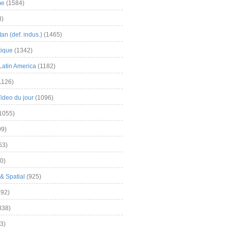
me
(1584)
3)
an (def. indus.)
(1465)
tique
(1342)
Latin America
(1182)
1126)
Video du jour
(1096)
1055)
9)
63)
0)
& Spatial
(925)
92)
838)
3)