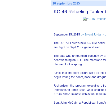
16 septembre 2015
KC-46 Refueling Tanker t
September 15, 2015
by Bryant Jordan - 
The U.S. Air Force’s new KC-46A aerial 
first flight on Sept. 25, a general said.
The date was announced Tuesday by Bri
near Washington, D.C. The milestone for
planned for the spring.
“Once that first flight occurs we’ll go into
begin testing the boom, hose and drogue
Richardson, the program executive offic
Patterson Air Force Base, Ohio, said the su
KC-46 and culminate with actual refueling
Sen. John McCain, a Republican from A