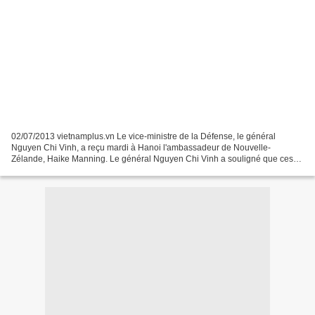
02/07/2013 vietnamplus.vn Le vice-ministre de la Défense, le général
Nguyen Chi Vinh, a reçu mardi à Hanoi l'ambassadeur de Nouvelle-
Zélande, Haike Manning. Le général Nguyen Chi Vinh a souligné que ces
derniers temps, les relations de coopération dans...