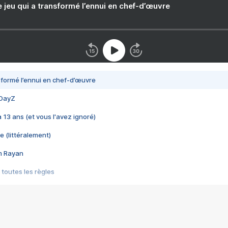
e jeu qui a transformé l’ennui en chef-d’œuvre
nsformé l’ennui en chef-d’œuvre
 DayZ
 a 13 ans (et vous l'avez ignoré)
e (littéralement)
im Rayan
 toutes les règles
s les jeux vidéo
us choquant de Rockstar ? - Le scandale BULLY
e plus moche de Steam