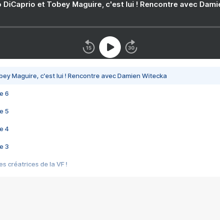
 DiCaprio et Tobey Maguire, c'est lui ! Rencontre avec Dam
bey Maguire, c'est lui ! Rencontre avec Damien Witecka
e 6
e 5
e 4
e 3
s créatrices de la VF !
e 2
e 1
e Mektoub My Love arrive enfin ! Rencontre avec Shaïn Boumedine et Sal