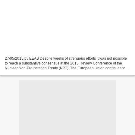
27/05/2015 by EEAS Despite weeks of strenuous efforts it was not possible
to reach a substantive consensus at the 2015 Review Conference of the
Nuclear Non-Proliferation Treaty (NPT). The European Union continues to
regard the NPT as the cornerstone of...