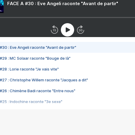
FACE A #30 : Eve Angeli raconte "Avant de partir"
#30 : Eve Angeli raconte "Avant de partir"
#29 : MC Solaar raconte "Bouge de là"
28 : Lorie raconte "Je vais vite"
#27 : Christophe Willem raconte "Jacques a dit"
#26 : Chimène Badi raconte "Entre nous"
#25 : Indochine raconte "3e sexe"
#24 : Zaho raconte "C'est chelou"
#23 : Patrick Bruel raconte "Au café des délices"
#22 : Kyo raconte "Le chemin"