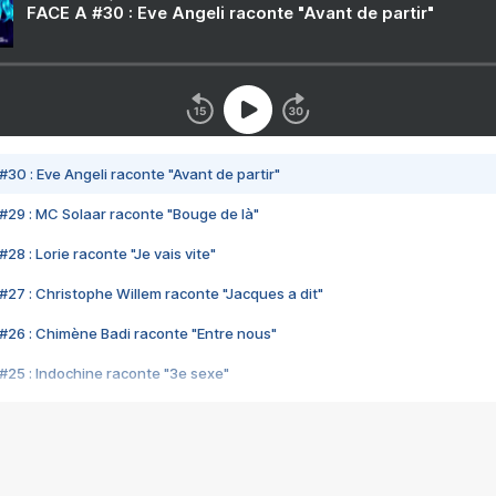
FACE A #30 : Eve Angeli raconte "Avant de partir"
#30 : Eve Angeli raconte "Avant de partir"
#29 : MC Solaar raconte "Bouge de là"
28 : Lorie raconte "Je vais vite"
#27 : Christophe Willem raconte "Jacques a dit"
#26 : Chimène Badi raconte "Entre nous"
#25 : Indochine raconte "3e sexe"
#24 : Zaho raconte "C'est chelou"
#23 : Patrick Bruel raconte "Au café des délices"
#22 : Kyo raconte "Le chemin"