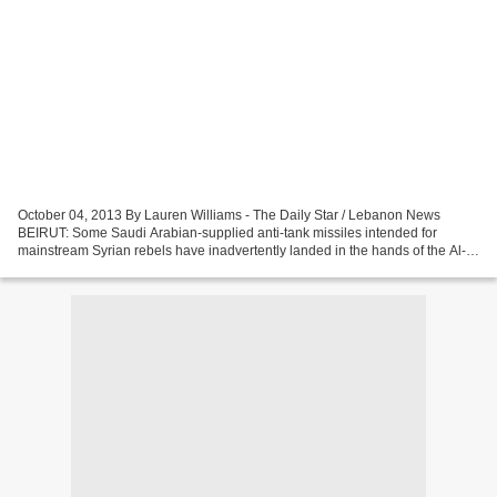
October 04, 2013 By Lauren Williams - The Daily Star / Lebanon News
BEIRUT: Some Saudi Arabian-supplied anti-tank missiles intended for
mainstream Syrian rebels have inadvertently landed in the hands of the Al-
Qaeda linked Nusra Front, throwing plans...