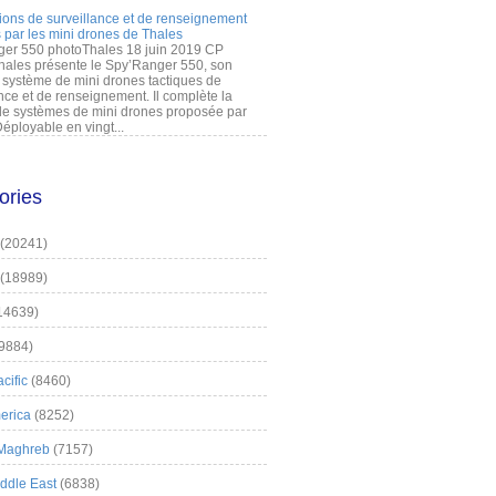
ions de surveillance et de renseignement
 par les mini drones de Thales
er 550 photoThales 18 juin 2019 CP
hales présente le Spy’Ranger 550, son
système de mini drones tactiques de
nce et de renseignement. Il complète la
 systèmes de mini drones proposée par
éployable en vingt...
ories
(20241)
(18989)
14639)
9884)
cific
(8460)
erica
(8252)
 Maghreb
(7157)
iddle East
(6838)