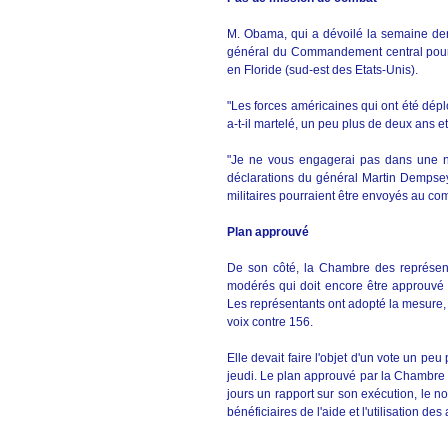
M. Obama, qui a dévoilé la semaine derni
général du Commandement central pour 
en Floride (sud-est des Etats-Unis).
"Les forces américaines qui ont été dépl
a-t-il martelé, un peu plus de deux ans et
"Je ne vous engagerai pas dans une no
déclarations du général Martin Dempsey,
militaires pourraient être envoyés au co
Plan approuvé
De son côté, la Chambre des représent
modérés qui doit encore être approuvé 
Les représentants ont adopté la mesure,
voix contre 156.
Elle devait faire l'objet d'un vote un peu 
jeudi. Le plan approuvé par la Chambre 
jours un rapport sur son exécution, le 
bénéficiaires de l'aide et l'utilisation de