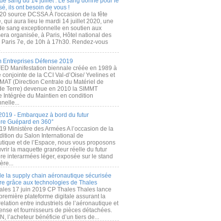
de sang du 14 juillet : Le sang donné pour le
é, ils ont besoin de vous !
20 source DCSSA À l'occasion de la fête
, qui aura lieu le mardi 14 juillet 2020, une
 de sang exceptionnelle en soutien aux
era organisée, à Paris, Hôtel national des
s Paris 7e, de 10h à 17h30. Rendez-vous
.
 Entreprises Défense 2019
FED Manifestation biennale créée en 1989 à
ive conjointe de la CCI Val-d’Oise/ Yvelines et
MAT (Direction Centrale du Matériel de
de Terre) devenue en 2010 la SIMMT
e Intégrée du Maintien en condition
nelle...
2019 - Embarquez à bord du futur
ère Guépard en 360°
19 Ministère des Armées A l’occasion de la
ition du Salon International de
utique et de l’Espace, nous vous proposons
rir la maquette grandeur réelle du futur
ère interarmées léger, exposée sur le stand
ère...
 de la supply chain aéronautique sécurisée
re grâce aux technologies de Thales
ales 17 juin 2019 CP Thales Thales lance
première plateforme digitale assurant la
elation entre industriels de l’aéronautique et
fense et fournisseurs de pièces détachées.
, l’acheteur bénéficie d’un tiers de...