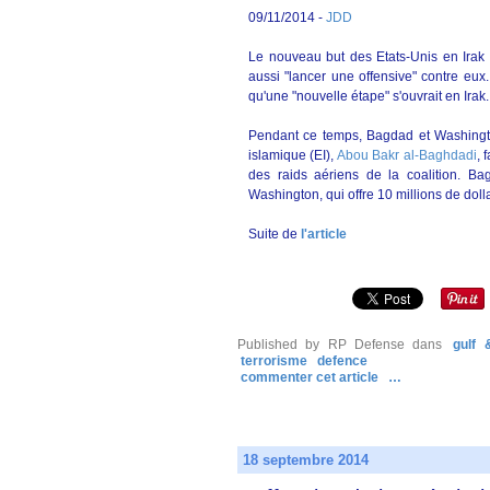
09/11/2014 -
JDD
Le nouveau but des Etats-Unis en Irak e
aussi "lancer une offensive" contre e
qu'une "nouvelle étape" s'ouvrait en Irak.
Pendant ce temps, Bagdad et Washington
islamique (EI),
Abou Bakr al-Baghdadi
, 
des raids aériens de la coalition. B
Washington, qui offre 10 millions de doll
Suite de
l'article
Published by RP Defense
dans
gulf 
terrorisme
defence
commenter cet article
…
18 septembre 2014