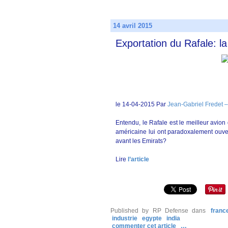
14 avril 2015
Exportation du Rafale: l
le 14-04-2015 Par
Jean-Gabriel Fredet –
Entendu, le Rafale est le meilleur avio
américaine lui ont paradoxalement ouver
avant les Emirats?
Lire
l’article
Published by RP Defense
dans
franc
industrie
egypte
india
commenter cet article
…