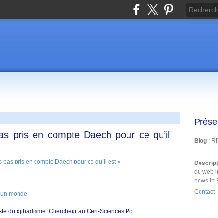
Prése
as pris en compte Daech pour ce qu’il
Blog
: R
Descrip
du web i
news in 
Contact
t un monde
liste du djihadisme. Chercheur au Ceri-Sciences Po