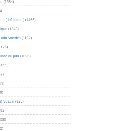
me
(1584)
3)
an (def. indus.)
(1465)
tique
(1342)
Latin America
(1182)
1126)
Video du jour
(1096)
1055)
9)
63)
0)
& Spatial
(925)
92)
838)
3)