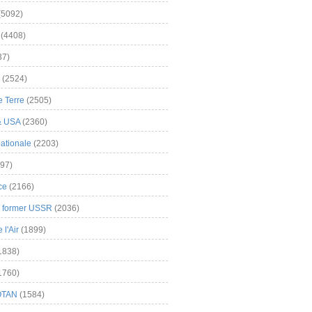
(5092)
(4408)
37)
(2524)
 Terre
(2505)
& USA
(2360)
ationale
(2203)
97)
ce
(2166)
& former USSR
(2036)
l'Air
(1899)
1838)
1760)
OTAN
(1584)