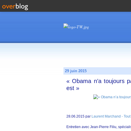
29 juin 2015
« Obama n’a toujours p
est »
28.06.2015 par
Laurent Marchand - Tou
Entretien avec Jean-Pierre Filiu, spécia