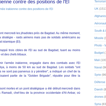
ienne contre des positions de l'EI
Terroris
UK
(151
Afghanist
Aéronau
South & 
ient mercredi les jihadistes près de Bagdad. Au même moment,
 stratégie - raids aériens mais pas de soldats américains au
Missile
(
at islamique (EI).
Photo - 
rappé trois cibles de l'EI au sud de Bagdad, tuant au moins
Budget
(
 et des chefs tribaux.
Mali
(100
nir l'armée irakienne, engagée dans des combats avec l'EI
liya, à moins de 50 km au sud de Bagdad. Les soldats "ont
Naval
(9
is ne sont pas parvenus à y pénétrer", a indiqué un chef de la
Syrie
(96
aisaient partie de la "Golden Brigade", réputée pour être la
Défense 
 sont mortes et un pont stratégique a été détruit mercredi dans
Daesh
(8
 à Ramadi, chef-lieu de la province occidentale d'Al-Anbar, où
drones
(
Syria
(83