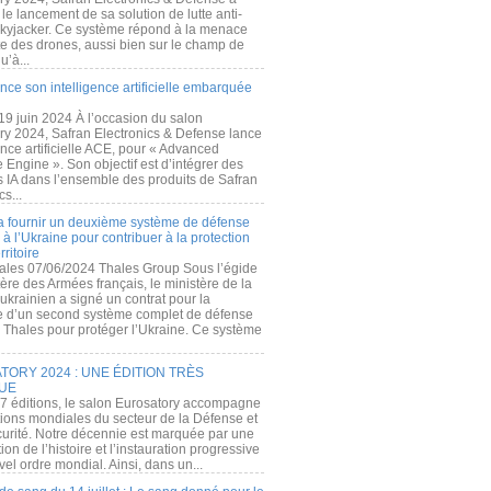
e lancement de sa solution de lutte anti-
kyjacker. Ce système répond à la menace
te des drones, aussi bien sur le champ de
u’à...
nce son intelligence artificielle embarquée
 19 juin 2024 À l’occasion du salon
ry 2024, Safran Electronics & Defense lance
gence artificielle ACE, pour « Advanced
 Engine ». Son objectif est d’intégrer des
s IA dans l’ensemble des produits de Safran
cs...
a fournir un deuxième système de défense
à l’Ukraine pour contribuer à la protection
rritoire
ales 07/06/2024 Thales Group Sous l’égide
ère des Armées français, le ministère de la
ukrainien a signé un contrat pour la
re d’un second système complet de défense
 Thales pour protéger l’Ukraine. Ce système
ORY 2024 : UNE ÉDITION TRÈS
UE
7 éditions, le salon Eurosatory accompagne
tions mondiales du secteur de la Défense et
curité. Notre décennie est marquée par une
ion de l’histoire et l’instauration progressive
el ordre mondial. Ainsi, dans un...