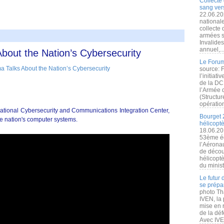
Collecte 
sang vers
22.06.20
nationale
collecte
armées s
Invalide
annuel,..
bout the Nation’s Cybersecurity
Le Forum
source: 
l’initiat
de la DC
l’Armée 
(Structur
opération
tional Cybersecurity and Communications Integration Center,
Bourget 
the nation's computer systems.
hélicopt
18.06.20
53ème éd
l’Aérona
de découv
hélicopt
du minist
Le futur
se prépa
photo Th
IVEN, la 
mise en r
de la dé
Avec IVEN