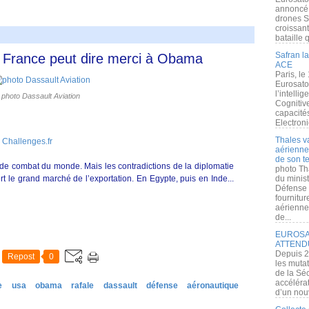
annoncé l
drones S
croissan
bataille q
Safran la
a France peut dire merci à Obama
ACE
Paris, le
Eurosato
l’intelli
photo Dassault Aviation
Cognitive
capacité
Electroni
Thales v
 Challenges.fr
aérienne 
de son te
n de combat du monde. Mais les contradictions de la diplomatie
photo Th
t le grand marché de l’exportation. En Egypte, puis en Inde...
du minist
Défense 
fournitu
aérienne
de...
EUROSAT
ATTEND
Depuis 2
Repost
0
les muta
de la Sé
accélérat
e
usa
obama
rafale
dassault
défense
aéronautique
d’un nouv