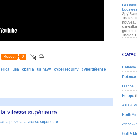
Les miss
boostées
Spy’Rang
Thales T
nouveau 
surveilla
gamme de
Thales. D
Categ
Repost
0
Défense
erica
usa
obama
us navy
cybersecurity
cyberdéfense
Defence
France
(
Europe
(
Asia & Pa
la vitesse supérieure
North Am
Africa &
Gulf & M