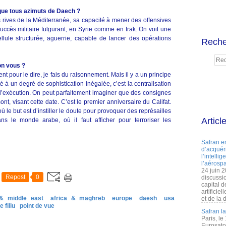
aque tous azimuts de Daech ?
s rives de la Méditerranée, sa capacité à mener des offensives
 succès militaire fulgurant, en Syrie comme en Irak. On voit une
llule structurée, aguerrie, capable de lancer des opérations
Reche
on vous ?
t pour le dire, je fais du raisonnement. Mais il y a un principe
 à un degré de sophistication inégalée, c’est la centralisation
e l’exécution. On peut parfaitement imaginer que des consignes
t, visant cette date. C’est le premier anniversaire du Califat.
ù le but est d’instiller le doute pour provoquer des représailles
Articl
 le monde arabe, où il faut afficher pour terroriser les
Safran e
d’acquéri
l’intelli
l’aérospa
24 juin 
Repost
0
discussi
capital d
artificie
 & middle east
africa & maghreb
europe
daesh
usa
et de la 
 filiu
point de vue
Safran l
Paris, le
Eurosato