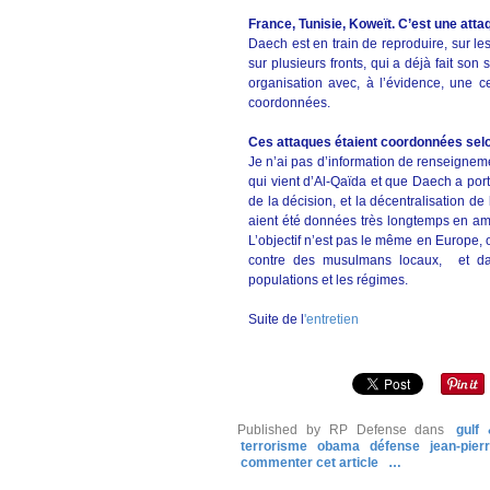
France, Tunisie, Koweït. C’est une att
Daech est en train de reproduire, sur le
sur plusieurs fronts, qui a déjà fait son
organisation avec, à l’évidence, une ce
coordonnées.
Ces attaques étaient coordonnées sel
Je n’ai pas d’information de renseignemen
qui vient d’Al-Qaïda et que Daech a porté
de la décision, et la décentralisation d
aient été données très longtemps en amon
L’objectif n’est pas le même en Europe, o
contre des musulmans locaux, et dans
populations et les régimes.
Suite de l
'entretien
Published by RP Defense
dans
gulf
terrorisme
obama
défense
jean-pierre
commenter cet article
…