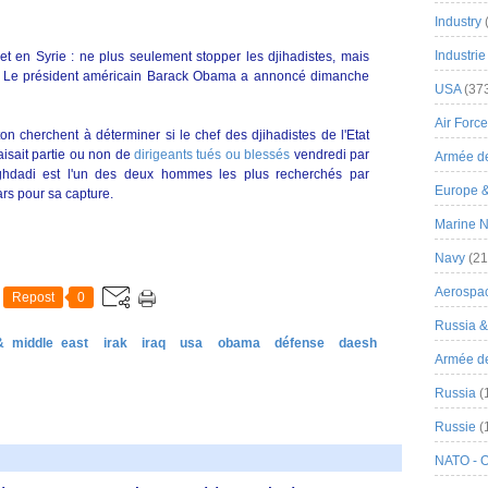
Industry
Industrie
t en Syrie : ne plus seulement stopper les djihadistes, mais
ux. Le président américain Barack Obama a annoncé dimanche
USA
(37
Air Force
 cherchent à déterminer si le chef des djihadistes de l'Etat
faisait partie ou non de
dirigeants tués ou blessés
vendredi par
Armée de
aghdadi est l'un des deux hommes les plus recherchés par
Europe 
ars pour sa capture.
Marine N
Navy
(21
Aerospa
Repost
0
Russia 
& middle east
irak
iraq
usa
obama
défense
daesh
Armée de 
Russia
(
Russie
(
NATO - 