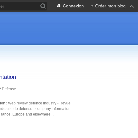
Connexion
+
Créer mon blog
ntation
P Defense
tion
: Web review defence industry - Revue
ndustrie de défense - company information -
France, Europe and elsewhere ...