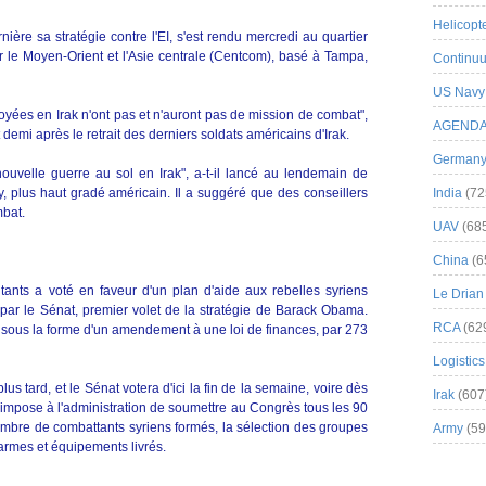
Helicopt
ère sa stratégie contre l'EI, s'est rendu mercredi au quartier
le Moyen-Orient et l'Asie centrale (Centcom), basé à Tampa,
Continuu
US Navy
oyées en Irak n'ont pas et n'auront pas de mission de combat",
AGEND
 demi après le retrait des derniers soldats américains d'Irak.
German
uvelle guerre au sol en Irak", a-t-il lancé au lendemain de
 plus haut gradé américain. Il a suggéré que des conseillers
India
(72
mbat.
UAV
(68
China
(6
ants a voté en faveur d'un plan d'aide aux rebelles syriens
Le Drian
par le Sénat, premier volet de la stratégie de Barack Obama.
RCA
(62
 sous la forme d'un amendement à une loi de finances, par 273
Logistics
plus tard, et le Sénat votera d'ici la fin de la semaine, voire dès
Irak
(607
impose à l'administration de soumettre au Congrès tous les 90
nombre de combattants syriens formés, la sélection des groupes
Army
(59
s armes et équipements livrés.