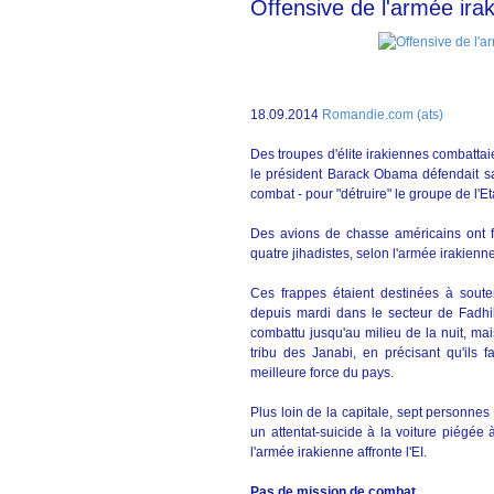
Offensive de l'armée irak
18.09.2014
Romandie.com (ats)
Des troupes d'élite irakiennes combatta
le président Barack Obama défendait sa
combat - pour "détruire" le groupe de l'Et
Des avions de chasse américains ont f
quatre jihadistes, selon l'armée irakienne
Ces frappes étaient destinées à soute
depuis mardi dans le secteur de Fadhi
combattu jusqu'au milieu de la nuit, ma
tribu des Janabi, en précisant qu'ils f
meilleure force du pays.
Plus loin de la capitale, sept personnes
un attentat-suicide à la voiture piégée
l'armée irakienne affronte l'EI.
Pas de mission de combat