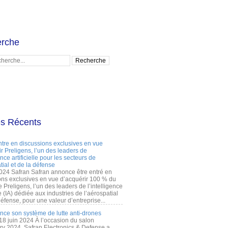
rche
es Récents
ntre en discussions exclusives en vue
r Preligens, l’un des leaders de
gence artificielle pour les secteurs de
tial et de la défense
2024 Safran Safran annonce être entré en
ons exclusives en vue d’acquérir 100 % du
e Preligens, l’un des leaders de l’intelligence
lle (IA) dédiée aux industries de l’aérospatial
défense, pour une valeur d’entreprise...
ance son système de lutte anti-drones
 18 juin 2024 À l’occasion du salon
ry 2024, Safran Electronics & Defense a