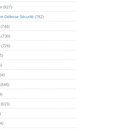
er
(827)
m Défense Sécurité
(782)
(748)
A
(730)
y
(726)
5)
5)
54)
(646)
9)
(615)
)
4)