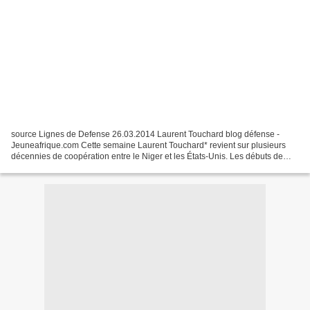
source Lignes de Defense 26.03.2014 Laurent Touchard blog défense -
Jeuneafrique.com Cette semaine Laurent Touchard* revient sur plusieurs
décennies de coopération entre le Niger et les États-Unis. Les débuts de
l'aide militaire américaine au Niger en...