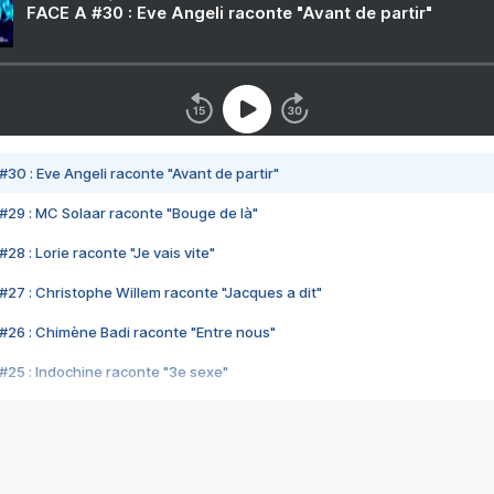
FACE A #30 : Eve Angeli raconte "Avant de partir"
#30 : Eve Angeli raconte "Avant de partir"
#29 : MC Solaar raconte "Bouge de là"
28 : Lorie raconte "Je vais vite"
#27 : Christophe Willem raconte "Jacques a dit"
#26 : Chimène Badi raconte "Entre nous"
#25 : Indochine raconte "3e sexe"
#24 : Zaho raconte "C'est chelou"
#23 : Patrick Bruel raconte "Au café des délices"
#22 : Kyo raconte "Le chemin"