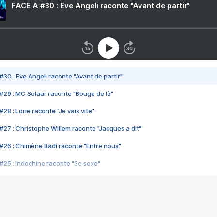
FACE A #30 : Eve Angeli raconte "Avant de partir"
#30 : Eve Angeli raconte "Avant de partir"
#29 : MC Solaar raconte "Bouge de là"
28 : Lorie raconte "Je vais vite"
#27 : Christophe Willem raconte "Jacques a dit"
#26 : Chimène Badi raconte "Entre nous"
#25 : Indochine raconte "3e sexe"
#24 : Zaho raconte "C'est chelou"
#23 : Patrick Bruel raconte "Au café des délices"
#22 : Kyo raconte "Le chemin"