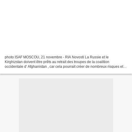
photo ISAF MOSCOU, 21 novembre - RIA Novosti La Russie et le
Kirghizstan doivent être prêts au retrait des troupes de la coalition
occidentale d' Afghanistan , car cela pourrait créer de nombreux risques et
défis, estime le ministre russe de la Défense,...